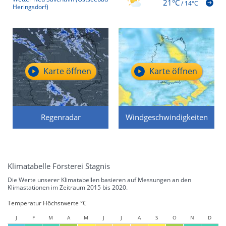
21°C
/
14°C
Heringsdorf)
Karte öffnen
Karte öffnen
Regenradar
Windgeschwindigkeiten
Klimatabelle Försterei Stagnis
Die Werte unserer Klimatabellen basieren auf Messungen an den
Klimastationen im Zeitraum 2015 bis 2020.
Temperatur Höchstwerte °C
J
F
M
A
M
J
J
A
S
O
N
D