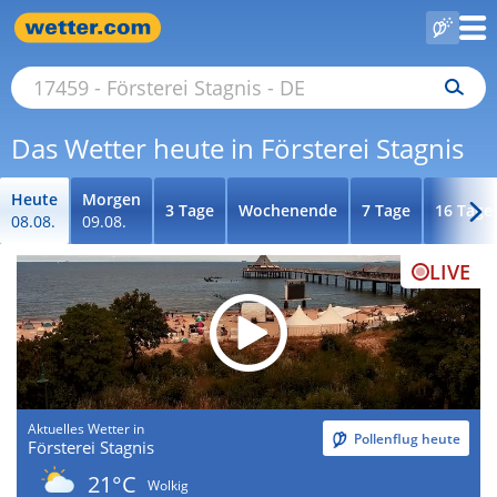
Das Wetter heute in Försterei Stagnis
Heute
Morgen
3 Tage
Wochenende
7 Tage
16 Tage
08.08.
09.08.
LIVE
Aktuelles Wetter in
Pollenflug heute
Försterei Stagnis
21°C
Wolkig