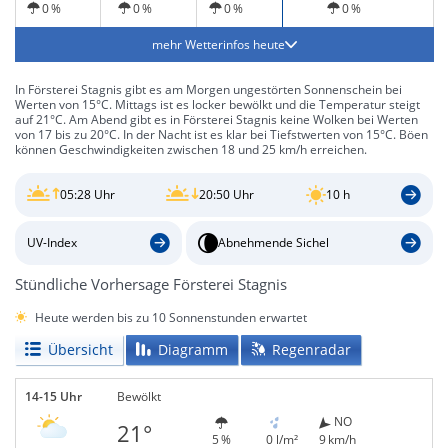
0 %
0 %
0 %
0 %
mehr Wetterinfos heute
In Försterei Stagnis gibt es am Morgen ungestörten Sonnenschein bei
Werten von 15°C. Mittags ist es locker bewölkt und die Temperatur steigt
auf 21°C. Am Abend gibt es in Försterei Stagnis keine Wolken bei Werten
von 17 bis zu 20°C. In der Nacht ist es klar bei Tiefstwerten von 15°C. Böen
können Geschwindigkeiten zwischen 18 und 25 km/h erreichen.
05:28 Uhr
20:50 Uhr
10 h
UV-Index
Abnehmende Sichel
Stündliche Vorhersage Försterei Stagnis
Heute werden bis zu 10 Sonnenstunden erwartet
Übersicht
Diagramm
Regenradar
14-15 Uhr
Bewölkt
NO
21°
5 %
0 l/m²
9 km/h