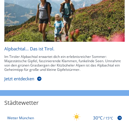
Alpbachtal… Das ist Tirol.
Im Tiroler Alpbachtal erwartet dich ein erlebnisreicher Sommer:
Majestätische Gipfel, faszinierende Klammen, funkelnde Seen. Umrahmt
von den grünen Grasbergen der Kitzbüheler Alpen ist das Alpbachtal ein
Geheimtipp für große und kleine Gipfelstürmer.
Jetzt entdecken
Städtewetter
30°C
Wetter München
/
15°C