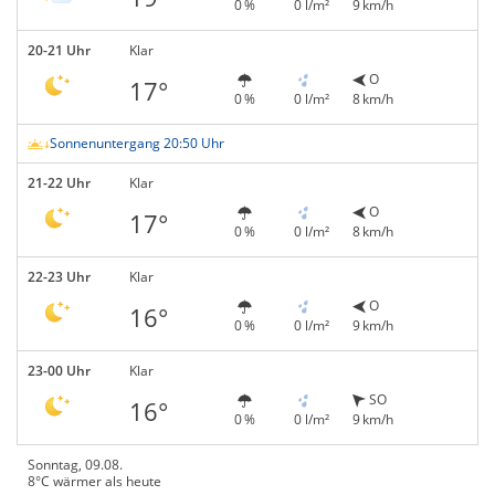
0 %
0 l/m²
9 km/h
20-21 Uhr
Klar
O
17°
0 %
0 l/m²
8 km/h
Sonnenuntergang 20:50 Uhr
21-22 Uhr
Klar
O
17°
0 %
0 l/m²
8 km/h
22-23 Uhr
Klar
O
16°
0 %
0 l/m²
9 km/h
23-00 Uhr
Klar
SO
16°
0 %
0 l/m²
9 km/h
Sonntag, 09.08.
8°C wärmer als heute