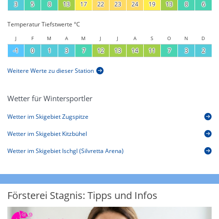
3
5
8
13
17
22
23
24
19
13
8
6
Temperatur Tiefstwerte °C
J
F
M
A
M
J
J
A
S
O
N
D
-1
0
1
3
7
12
13
14
11
7
3
2
Weitere Werte zu dieser Station
Wetter für Wintersportler
Wetter im Skigebiet Zugspitze
Wetter im Skigebiet Kitzbühel
Wetter im Skigebiet Ischgl (Silvretta Arena)
Försterei Stagnis: Tipps und Infos