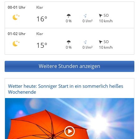
00-01 Uhr
Klar
SO
16°
0 %
0 l/m²
10 km/h
01-02 Uhr
Klar
SO
15°
0 %
0 l/m²
10 km/h
Weitere Stunden anzeigen
Wetter heute: Sonniger Start in ein sommerlich heißes
Wochenende