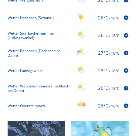
26°C
Wetter Wengelsbach
/
18°C
26°C
Wetter Heilsbach (Schönau)
/
18°C
Wetter Saarbacherhammer
26°C
/
18°C
(Ludwigswinkel)
Wetter Fischbach (Fischbach bei
27°C
/
18°C
Dahn)
28°C
Wetter Ludwigswinkel
/
18°C
Wetter Wappenschmiede (Fischbach
26°C
/
18°C
bei Dahn)
26°C
Wetter Obersteinbach
/
18°C