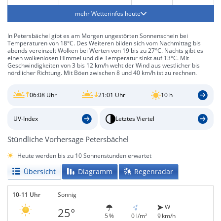
mehr Wetterinfos heute
In Petersbächel gibt es am Morgen ungestörten Sonnenschein bei
Temperaturen von 18°C. Des Weiteren bilden sich vom Nachmittag bis
abends vereinzelt Wolken bei Werten von 19 bis zu 27°C. Nachts gibt es
einen wolkenlosen Himmel und die Temperatur sinkt auf 13°C. Mit
Geschwindigkeiten von 3 bis 12 km/h weht der Wind aus westlicher bis
nördlicher Richtung. Mit Böen zwischen 8 und 40 km/h ist zu rechnen.
06:08 Uhr
21:01 Uhr
10 h
UV-Index
Letztes Viertel
Stündliche Vorhersage Petersbächel
Heute werden bis zu 10 Sonnenstunden erwartet
Übersicht
Diagramm
Regenradar
10-11 Uhr
Sonnig
W
25°
5 %
0 l/m²
9 km/h