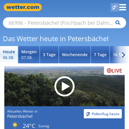
Das Wetter heute in Petersbächel
Heute
Morgen
3 Tage
Wochenende
7 Tage
16 Tage
06.08.
07.08.
LIVE
Aktuelles Wetter in
Pollenflug heute
Petersbächel
24°C
Sonnig