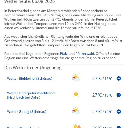
Wetter heute, 06.08.2026
In Petersbächel gibt es am Morgen strahlenden Sonnenschein bei
Temperaturen von 18°C. Am Mittag gibt es eine Mischung aus Sonne und
Wolken bei Höchstwerten von 27°C. Abends bilden sich in Petersbächel
leichte Wolken bei Temperaturen von 19 bis 24°C. In der Nacht gibt es
einen wolkenlosen Himmel und die Temperatur fällt auf 13°C.
Aus westlicher bis nördlicher Richtung weht der Wind und erreicht dabei
Geschwindigkeiten von 3 bis 12 km/h. Mit Böen zwischen 8 und 40 km/h ist
zu rechnen. Die gefühlten Temperaturen liegen bei 14 bis 29°C.
Petersbächel liegt in den Regionen
Pfalz
und
Pfälzerwald
. Öffnen Sie eine
Region um eine Wettervorhersage für die gesamte Region zu erhalten.
Das Wetter in der Umgebung
27°C
Wetter Biehlerhof (Schönau)
/
18°C
Wetter Unterpetersbächlerhof
27°C
/
18°C
(Fischbach bei Dahn)
27°C
Wetter Gebüg (Schönau)
/
18°C