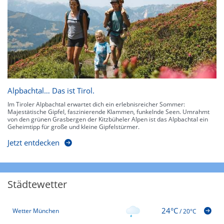
Alpbachtal… Das ist Tirol.
Im Tiroler Alpbachtal erwartet dich ein erlebnisreicher Sommer:
Majestätische Gipfel, faszinierende Klammen, funkelnde Seen. Umrahmt
von den grünen Grasbergen der Kitzbüheler Alpen ist das Alpbachtal ein
Geheimtipp für große und kleine Gipfelstürmer.
Jetzt entdecken
Städtewetter
24°C
Wetter München
/
20°C