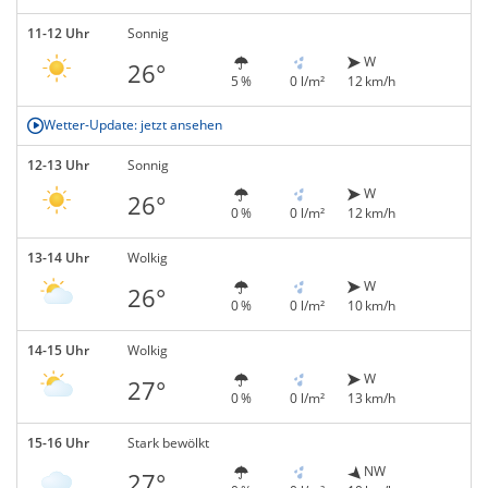
11-12 Uhr
Sonnig
W
26°
5 %
0 l/m²
12 km/h
Wetter-Update: jetzt ansehen
12-13 Uhr
Sonnig
W
26°
0 %
0 l/m²
12 km/h
13-14 Uhr
Wolkig
W
26°
0 %
0 l/m²
10 km/h
14-15 Uhr
Wolkig
W
27°
0 %
0 l/m²
13 km/h
15-16 Uhr
Stark bewölkt
NW
27°