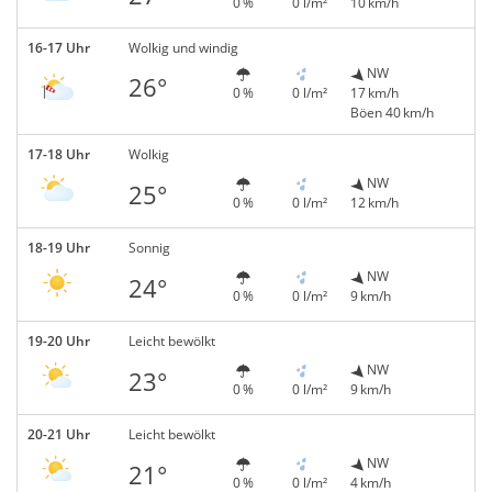
0 %
0 l/m²
10 km/h
16-17 Uhr
Wolkig und windig
NW
26°
0 %
0 l/m²
17 km/h
Böen 40 km/h
17-18 Uhr
Wolkig
NW
25°
0 %
0 l/m²
12 km/h
18-19 Uhr
Sonnig
NW
24°
0 %
0 l/m²
9 km/h
19-20 Uhr
Leicht bewölkt
NW
23°
0 %
0 l/m²
9 km/h
20-21 Uhr
Leicht bewölkt
NW
21°
0 %
0 l/m²
4 km/h