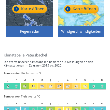
Karte öffnen
Karte öffnen
Regenradar
Windgeschwindigkeiten
Klimatabelle Petersbächel
Die Werte unserer Klimatabellen basieren auf Messungen an den
Klimastationen im Zeitraum 2015 bis 2020.
Temperatur Höchstwerte °C
J
F
M
A
M
J
J
A
S
O
N
D
5
7
11
17
20
24
27
27
21
15
9
7
Temperatur Tiefstwerte °C
J
F
M
A
M
J
J
A
S
O
N
D
0
0
2
5
9
13
15
15
10
7
3
2