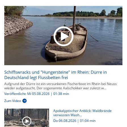
Schiffswracks und "Hungersteine" im Rhein: Dürre in
Deutschland legt Flussbetten frei
Aufgrund der Dürre ist ein versunkenes Fischerboot im Rhein bei Neuss
wieder aufgetaucht. Der sogenannte Aalschokker war zuletzt w...
Veröffentlicht: Mi 05.08.2026 | 01:38 min
Zum Video
Apokalyptischer Anblick: Waldbrände
verwüsten Wash...
Do 06.08.2026
|
01:04 min