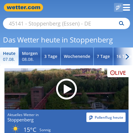
Das Wetter heute in Stoppenberg
Heute
Morgen
3 Tage
Wochenende
7 Tage
16 Tage
07.08.
08.08.
LIVE
Aktuelles Wetter in
Pollenflug heute
Stoppenberg
15°C
Sonnig