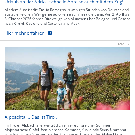
Urlaub an der Adria - schnelle Anreise auch mit dem Zug!
Mit dem Auto ist die Emilia Romagna in wenigen Stunden von Deutschland
aus zu erreichen. Wer gerne autofrei reist, nimmt die Bahn: Von 2. April bis
3. Oktober 2026 fahren Direktzüge von München über Bologna und Cesena
nach Rimini, Riccione und Cattolica ans Meer.
Hier mehr erfahren
ANZEIGE
Alpbachtal… Das ist Tirol.
Im Tiroler Alpbachtal erwartet dich ein erlebnisreicher Sommer:
Majestätische Gipfel, faszinierende Klammen, funkelnde Seen. Umrahmt
von den grünen Grasbergen der Kitzbüheler Alpen ist das Alpbachtal ein