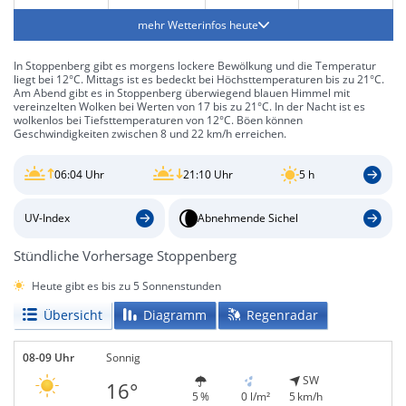
mehr Wetterinfos heute
In Stoppenberg gibt es morgens lockere Bewölkung und die Temperatur
liegt bei 12°C. Mittags ist es bedeckt bei Höchsttemperaturen bis zu 21°C.
Am Abend gibt es in Stoppenberg überwiegend blauen Himmel mit
vereinzelten Wolken bei Werten von 17 bis zu 21°C. In der Nacht ist es
wolkenlos bei Tiefsttemperaturen von 12°C. Böen können
Geschwindigkeiten zwischen 8 und 22 km/h erreichen.
06:04 Uhr
21:10 Uhr
5 h
UV-Index
Abnehmende Sichel
Stündliche Vorhersage Stoppenberg
Heute gibt es bis zu 5 Sonnenstunden
Übersicht
Diagramm
Regenradar
08-09 Uhr
Sonnig
SW
16°
5 %
0 l/m²
5 km/h