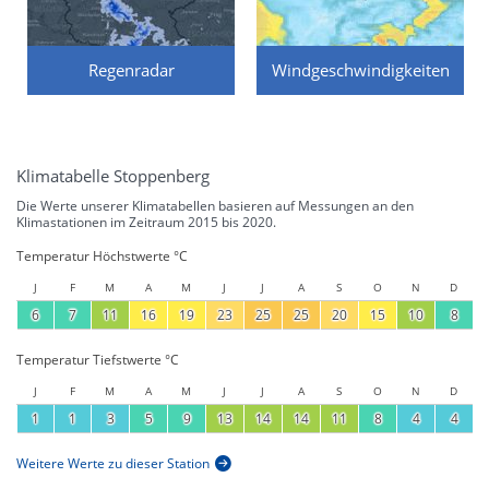
Regenradar
Windgeschwindigkeiten
Klimatabelle Stoppenberg
Die Werte unserer Klimatabellen basieren auf Messungen an den
Klimastationen im Zeitraum 2015 bis 2020.
Temperatur Höchstwerte °C
J
F
M
A
M
J
J
A
S
O
N
D
6
7
11
16
19
23
25
25
20
15
10
8
Temperatur Tiefstwerte °C
J
F
M
A
M
J
J
A
S
O
N
D
1
1
3
5
9
13
14
14
11
8
4
4
Weitere Werte zu dieser Station