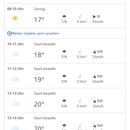
09-10 Uhr
Sonnig
W
17°
5 %
0 l/m²
6 km/h
Wetter-Update: jetzt ansehen
10-11 Uhr
Stark bewölkt
NW
18°
0 %
0 l/m²
5 km/h
11-12 Uhr
Stark bewölkt
NW
19°
0 %
0 l/m²
4 km/h
12-13 Uhr
Stark bewölkt
NW
20°
0 %
0 l/m²
3 km/h
13-14 Uhr
Stark bewölkt
NW
20°