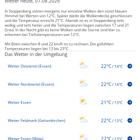
Wetter heute, 07.08.2026
In Stoppenberg stören morgens nur einzelne Wolken den sonst blauen
Himmel bei Werten von 12°C. Später bleibt die Wolkendecke geschlossen
und die Temperatur erreicht 21°C. Abends ist es in Stoppenberg teils
wolkig und teils heiter und die Temperaturen liegen zwischen 17 und 21
Grad. In der Nacht gibt es keine Wolken und die Sterne sind klar zu
erkennen bei Tiefsttemperaturen von 12°C.
Mit Böen zwischen 8 und 22 km/h ist zu rechnen. Die gefühlten
Temperaturen liegen bei 13 bis 23°C.
Das Wetter in der Umgebung
22°C
Wetter Ostviertel (Essen)
/
14°C
22°C
Wetter Nordviertel (Essen)
/
14°C
21°C
Wetter Essen
/
13°C
22°C
Wetter Feldmark (Gelsenkirchen)
/
13°C
22°C
Wetter Essen (Mitte)
/
13°C