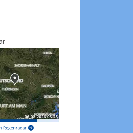
ar
n Regenradar