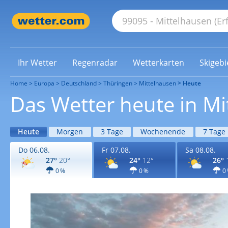
Ihr Wetter
Regenradar
Wetterkarten
Skigebi
Home
Europa
Deutschland
Thüringen
Mittelhausen
Heute
Das Wetter heute in Mi
Heute
Morgen
3 Tage
Wochenende
7 Tage
Do 06.08.
Fr 07.08.
Sa 08.08.
27°
20°
24°
12°
26°
0 %
0 %
0