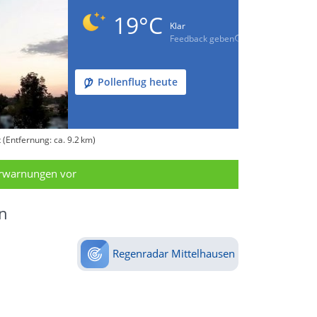
19°C
Klar
Feedback geben
Pollenflug heute
(Entfernung: ca. 9.2 km)
erwarnungen vor
n
Regenradar Mittelhausen