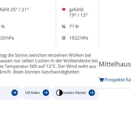
fühlt
25° / 21°
gefühlt
19° / 12°
 %
71 %
20 hPa
1022 hPa
ttag die Sonne zwischen einzelnen Wolken bei
hausen nur selten Lücken in der Wolkendecke bei
Mittelhaus
die Temperatur fällt auf 12°C. Der Wind weht aus
2 km/h. Böen können Geschwindigkeiten
Prospekte fü
UV-Index
Letztes Viertel