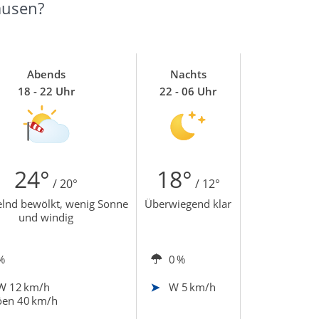
ausen?
Abends
Nachts
18 - 22 Uhr
22 - 06 Uhr
24°
18°
/ 20°
/ 12°
lnd bewölkt, wenig Sonne
Überwiegend klar
und windig
%
0 %
W
12 km/h
W
5 km/h
en 40 km/h