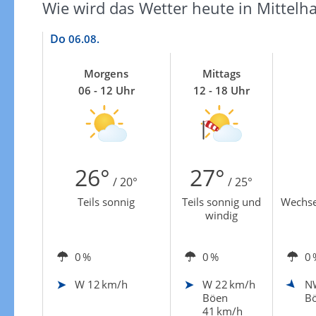
Wie wird das Wetter heute in Mittelh
Do
06.08.
Morgens
Mittags
06 - 12 Uhr
12 - 18 Uhr
26°
27°
/ 20°
/ 25°
Teils sonnig
Teils sonnig und
Wechse
windig
0 %
0 %
0 
W
12 km/h
W
22 km/h
N
Böen
Bö
41 km/h