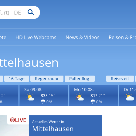
ete
HD Live Webcams
News & Videos
Reisen & Fre
ttelhausen
16 Tage
Regenradar
Pollenflug
Reisezeit
So 09.08.
Mo 10.08.
Di 11.
12°
33°
15°
31°
21°
 %
0 %
0 %
LIVE
Aktuelles Wetter in
Mittelhausen