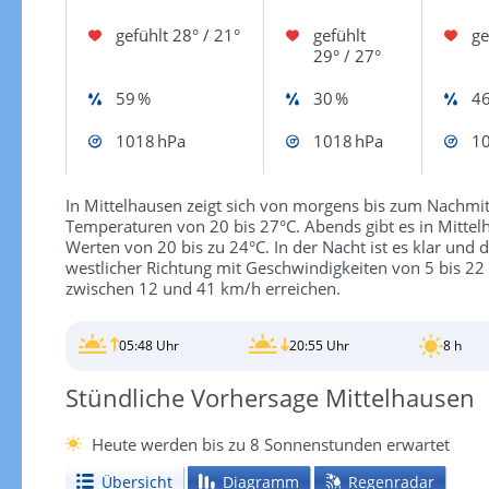
gefühlt
28° / 21°
gefühlt
ge
29° / 27°
59 %
30 %
46
1018 hPa
1018 hPa
10
In Mittelhausen zeigt sich von morgens bis zum Nachmi
Temperaturen von 20 bis 27°C. Abends gibt es in Mittel
Werten von 20 bis zu 24°C. In der Nacht ist es klar und 
westlicher Richtung mit Geschwindigkeiten von 5 bis 2
zwischen 12 und 41 km/h erreichen.
05:48 Uhr
20:55 Uhr
8 h
Stündliche Vorhersage Mittelhausen
Heute werden bis zu 8 Sonnenstunden erwartet
Übersicht
Diagramm
Regenradar