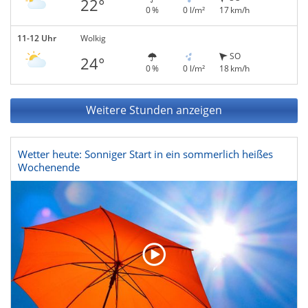
22°
0 %
0 l/m²
17 km/h
11-12 Uhr
Wolkig
SO
24°
0 %
0 l/m²
18 km/h
Weitere Stunden anzeigen
Wetter heute: Sonniger Start in ein sommerlich heißes
Wochenende