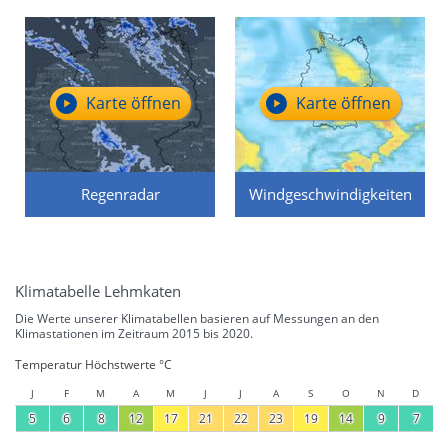
Karte öffnen
Karte öffnen
Regenradar
Windgeschwindigkeiten
Klimatabelle Lehmkaten
Die Werte unserer Klimatabellen basieren auf Messungen an den
Klimastationen im Zeitraum 2015 bis 2020.
Temperatur Höchstwerte °C
J
F
M
A
M
J
J
A
S
O
N
D
5
6
8
12
17
21
22
23
19
14
9
7