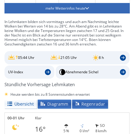
mehr Wetterinfos heute
In Lehmkaten bilden sich vormittags und auch am Nachmittag leichte
Wolken bei Werten von 14 bis zu 28°C. Am Abend gibt es in Lehmkaten
keine Wolken und die Temperaturen liegen zwischen 17 und 25 Grad. In
der Nacht ist ein Blick auf die Sterne nur vereinzelt bei sonst wolkigem
Himmel möglich bei Tiefsttemperaturen von 14°C. Böen können
Geschwindigkeiten zwischen 16 und 36 km/h erreichen.
05:44 Uhr
21:05 Uhr
8 h
UV-Index
Abnehmende Sichel
Stündliche Vorhersage Lehmkaten
Heute werden bis zu 8 Sonnenstunden erwartet
Übersicht
Diagramm
Regenradar
00-01 Uhr
Klar
SO
16°
5 %
0 l/m²
8 km/h