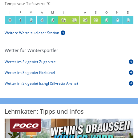
Temperatur Tiefstwerte °C
J
F
M
A
M
J
J
A
S
O
N
D
0
1
2
4
8
12
13
14
11
8
4
3
Weitere Werte zu dieser Station
Wetter für Wintersportler
Wetter im Skigebiet Zugspitze
Wetter im Skigebiet Kitzbühel
Wetter im Skigebiet Ischgl (Silvretta Arena)
Lehmkaten: Tipps und Infos