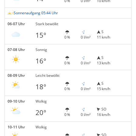
0 %
0 l/m²
10 km/h
Sonnenaufgang 05:44 Uhr
06-07 Uhr
Stark bewölkt
S
15°
0 %
0 l/m²
11 km/h
07-08 Uhr
Sonnig
S
16°
0 %
0 l/m²
13 km/h
08-09 Uhr
Leicht bewölkt
S
18°
0 %
0 l/m²
15 km/h
09-10 Uhr
Wolkig
SO
20°
0 %
0 l/m²
16 km/h
10-11 Uhr
Wolkig
SO