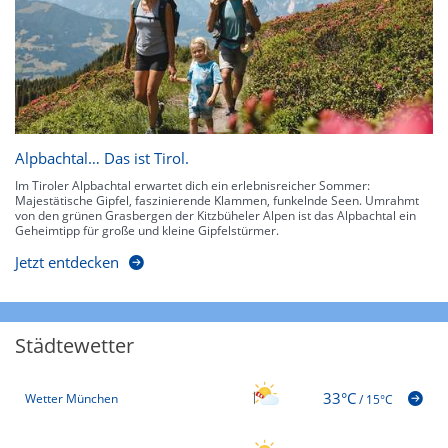
Alpbachtal… Das ist Tirol.
Im Tiroler Alpbachtal erwartet dich ein erlebnisreicher Sommer:
Majestätische Gipfel, faszinierende Klammen, funkelnde Seen. Umrahmt
von den grünen Grasbergen der Kitzbüheler Alpen ist das Alpbachtal ein
Geheimtipp für große und kleine Gipfelstürmer.
Jetzt entdecken
Städtewetter
33°C
Wetter München
/
15°C