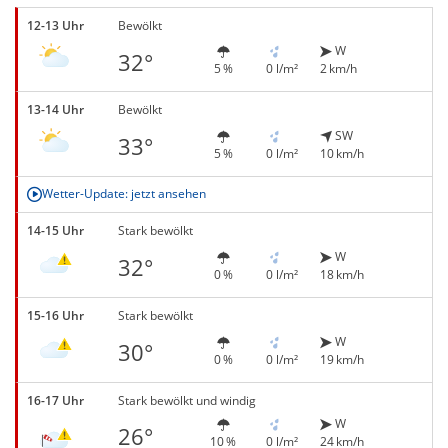
12-13 Uhr
Bewölkt
W
32°
5 %
0 l/m²
2 km/h
13-14 Uhr
Bewölkt
SW
33°
5 %
0 l/m²
10 km/h
Wetter-Update: jetzt ansehen
14-15 Uhr
Stark bewölkt
W
32°
0 %
0 l/m²
18 km/h
15-16 Uhr
Stark bewölkt
W
30°
0 %
0 l/m²
19 km/h
16-17 Uhr
Stark bewölkt und windig
W
26°
10 %
0 l/m²
24 km/h