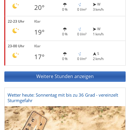
W
20°
0 %
0 l/m²
3 km/h
22-23 Uhr
Klar
W
19°
0 %
0 l/m²
1 km/h
23-00 Uhr
Klar
S
17°
0 %
0 l/m²
2 km/h
Weitere Stunden anzeigen
Wetter heute: Sonnentag mit bis zu 36 Grad - vereinzelt
Sturmgefahr