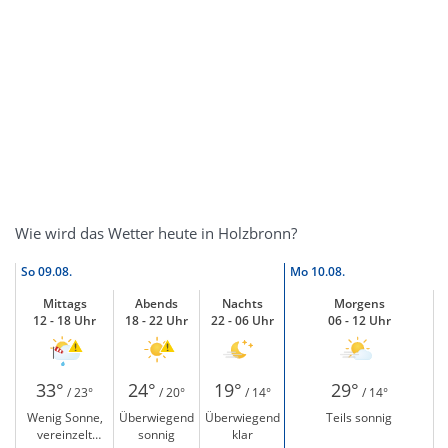
Wie wird das Wetter heute in Holzbronn?
So
09.08.
Mo
10.08.
Mittags
Abends
Nachts
Morgens
12 - 18 Uhr
18 - 22 Uhr
22 - 06 Uhr
06 - 12 Uhr
33°
24°
19°
29°
/ 23°
/ 20°
/ 14°
/ 14°
Wenig Sonne,
Überwiegend
Überwiegend
Teils sonnig
vereinzelt
sonnig
klar