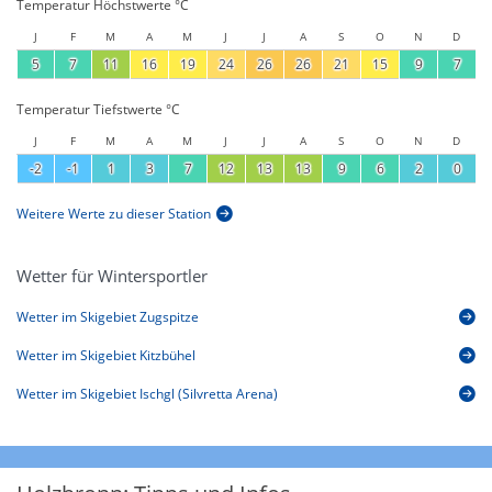
Temperatur Höchstwerte °C
J
F
M
A
M
J
J
A
S
O
N
D
5
7
11
16
19
24
26
26
21
15
9
7
Temperatur Tiefstwerte °C
J
F
M
A
M
J
J
A
S
O
N
D
-2
-1
1
3
7
12
13
13
9
6
2
0
Weitere Werte zu dieser Station
Wetter für Wintersportler
Wetter im Skigebiet Zugspitze
Wetter im Skigebiet Kitzbühel
Wetter im Skigebiet Ischgl (Silvretta Arena)