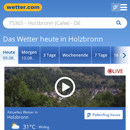
Das Wetter heute in Holzbronn
Heute
Morgen
3 Tage
Wochenende
7 Tage
16 Tage
09.08.
10.08.
LIVE
Aktuelles Wetter in
Pollenflug heute
Holzbronn
31°C
Wolkig