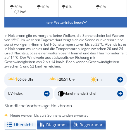
leichter Regen
und windig
50 %
10 %
0 %
0 %
0,2 l/m²
mehr Wetterinfos heute
In Holzbronn gibt es morgens keine Wolken, die Sonne scheint bei Werten
von 15°C. Im weiteren Tagesverlauf zeigt sich die Sonne nur vereinzelt bei
sonst wolkigem Himmel bei Höchsttemperaturen bis zu 33°C. Abends ist es
in Holzbronn wolkenlos und die Temperaturen liegen zwischen 20 und 24
Grad. Nachts gibt es einen wolkenlosen Himmel und das Thermometer fällt
auf 14°C. Der Wind weht aus südwestlicher Richtung mit
Geschwindigkeiten von 2 bis 14 km/h. Böen können Geschwindigkeiten
zwischen 5 und 52 km/h erreichen.
06:09 Uhr
20:51 Uhr
8 h
UV-Index
Abnehmende Sichel
Stündliche Vorhersage Holzbronn
Heute werden bis zu 8 Sonnenstunden erwartet
Übersicht
Diagramm
Regenradar