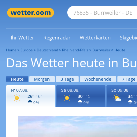
Ihr Wetter
Regenradar
Wetterkarten
Skigebi
Home
Europa
Deutschland
Rheinland-Pfalz
Burrweiler
Heute
Das Wetter heute in Bu
Heute
Morgen
3 Tage
Wochenende
7 Tage
Fr 07.08.
Sa 08.08.
So 09.08.
26°
16°
30°
15°
34°
0 %
0 %
0