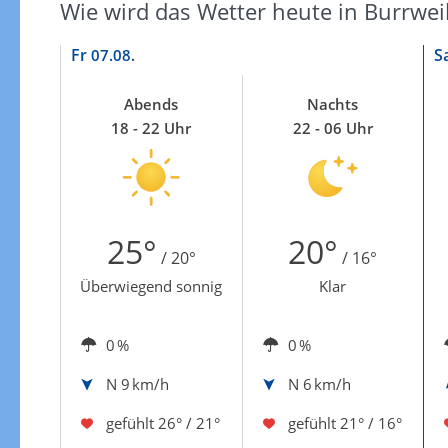
Wie wird das Wetter heute in Burrwei
Fr
S
07.08.
Abends
Nachts
18 - 22 Uhr
22 - 06 Uhr
25°
20°
/ 20°
/ 16°
Überwiegend sonnig
Klar
0 %
0 %
N
9 km/h
N
6 km/h
gefühlt
26° / 21°
gefühlt
21° / 16°