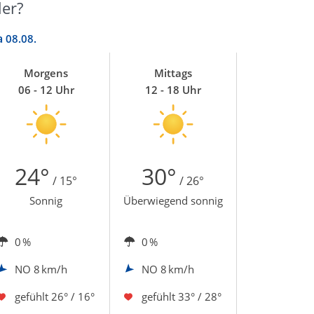
ler?
a
08.08.
Morgens
Mittags
06 - 12 Uhr
12 - 18 Uhr
24°
30°
/ 15°
/ 26°
Sonnig
Überwiegend sonnig
0 %
0 %
NO
8 km/h
NO
8 km/h
gefühlt
26° / 16°
gefühlt
33° / 28°