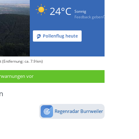
24°C
Sonnig
Feedback geben
Pollenflug heute
(Entfernung: ca. 7.9 km)
erwarnungen vor
n
Regenradar Burrweiler