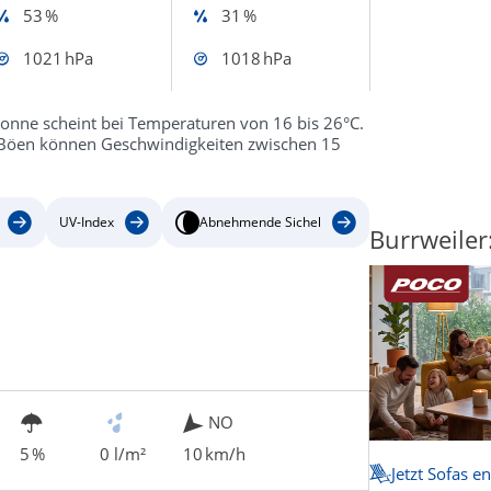
53 %
31 %
1021 hPa
1018 hPa
Sonne scheint bei Temperaturen von 16 bis 26°C.
. Böen können Geschwindigkeiten zwischen 15
UV-Index
Abnehmende Sichel
Burrweiler
NO
5 %
0 l/m²
10 km/h
Jetzt Sofas e