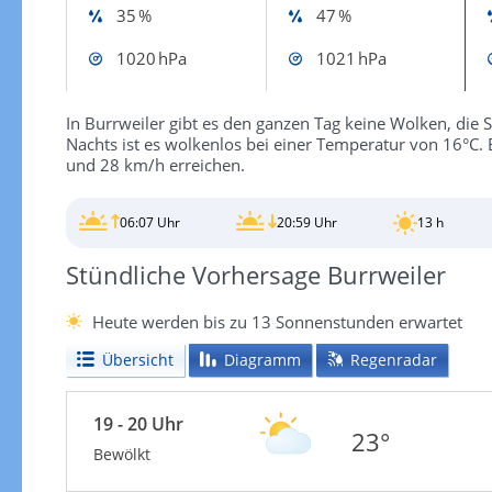
35 %
47 %
1020 hPa
1021 hPa
In Burrweiler gibt es den ganzen Tag keine Wolken, die 
Nachts ist es wolkenlos bei einer Temperatur von 16°C
und 28 km/h erreichen.
06:07 Uhr
20:59 Uhr
13 h
Stündliche Vorhersage Burrweiler
Heute werden bis zu 13 Sonnenstunden erwartet
Übersicht
Diagramm
Regenradar
19 - 20 Uhr
23°
Bewölkt