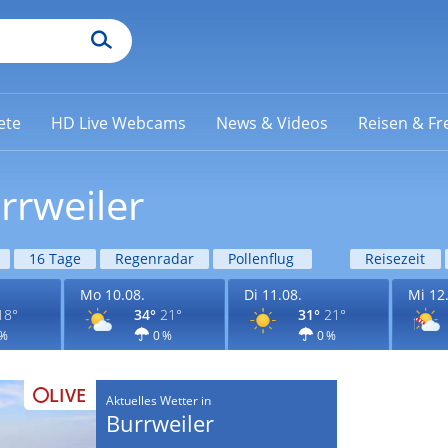
ete
HD Live Webcams
News & Videos
Reisen & Fre
rrweiler
16 Tage
Regenradar
Pollenflug
Reisezeit
Mo 10.08.
Di 11.08.
Mi 12
18°
34°
21°
31°
21°
 %
0 %
0 %
LIVE
Aktuelles Wetter in
Burrweiler