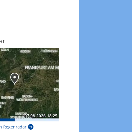
ar
n Regenradar