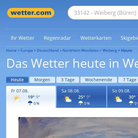
Ihr Wetter
Regenradar
Wetterkarten
Skigebi
Home
Europa
Deutschland
Nordrhein-Westfalen
Weiberg
Heute
Das Wetter heute in W
Heute
Morgen
3 Tage
Wochenende
7 Tage
Fr 07.08.
Sa 08.08.
So 09.08.
19°
9°
25°
9°
30°
0 %
0 %
0