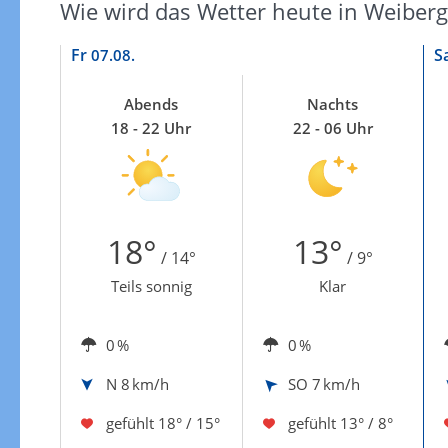
Wie wird das Wetter heute in Weiberg
Fr
S
07.08.
Abends
Nachts
18 - 22 Uhr
22 - 06 Uhr
18°
13°
/ 14°
/ 9°
Teils sonnig
Klar
0 %
0 %
N
8 km/h
SO
7 km/h
gefühlt
18° / 15°
gefühlt
13° / 8°