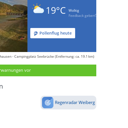
19°C
Wolkig
Feedback geben
Pollenflug heute
hausen - Campingplatz Seebrücke (Entfernung: ca. 19.1 km)
erwarnungen vor
n
Regenradar Weiberg