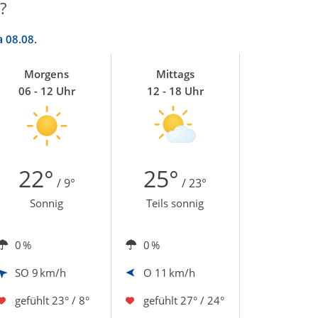
?
a
08.08.
Morgens
Mittags
06 - 12 Uhr
12 - 18 Uhr
22°
25°
/ 9°
/ 23°
Sonnig
Teils sonnig
0 %
0 %
SO
9 km/h
O
11 km/h
gefühlt
23° / 8°
gefühlt
27° / 24°