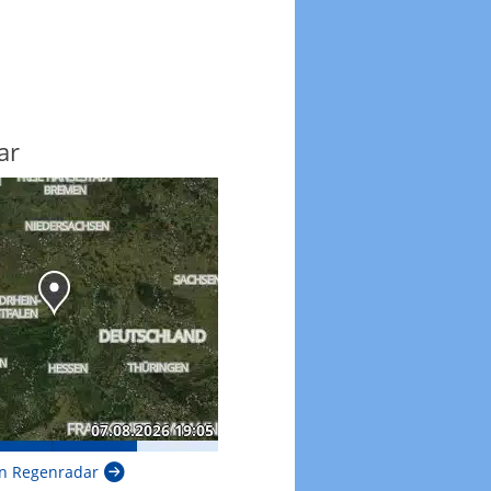
ar
n Regenradar