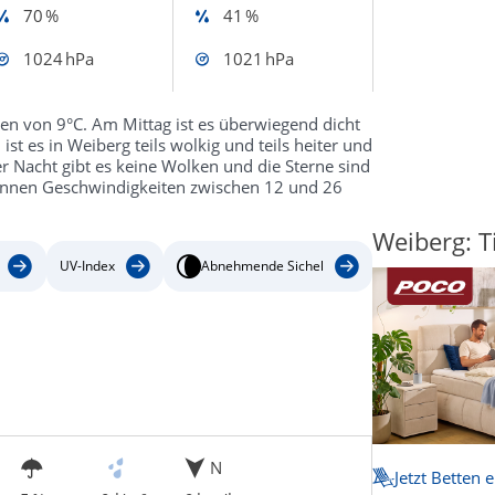
70 %
41 %
1024 hPa
1021 hPa
ren von 9°C. Am Mittag ist es überwiegend dicht
t es in Weiberg teils wolkig und teils heiter und
r Nacht gibt es keine Wolken und die Sterne sind
können Geschwindigkeiten zwischen 12 und 26
Weiberg: T
UV-Index
Abnehmende Sichel
N
Jetzt Betten 