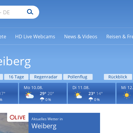
ete
HD Live Webcams
News & Videos
Reisen & Fre
eiberg
16 Tage
Regenradar
Pollenflug
Rückblick
Mo 10.08.
Di 11.08.
Mi 12
17°
29°
20°
23°
14°
 %
0 %
0 %
LIVE
Aktuelles Wetter in
Weiberg