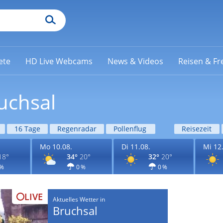
ete
HD Live Webcams
News & Videos
Reisen & Fre
uchsal
16 Tage
Regenradar
Pollenflug
Reisezeit
Mo 10.08.
Di 11.08.
Mi 12
18°
34°
20°
32°
20°
 %
0 %
0 %
LIVE
Aktuelles Wetter in
Bruchsal