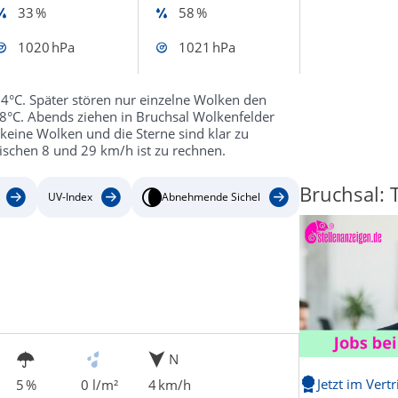
33 %
58 %
1020 hPa
1021 hPa
4°C. Später stören nur einzelne Wolken den
8°C. Abends ziehen in Bruchsal Wolkenfelder
keine Wolken und die Sterne sind klar zu
ischen 8 und 29 km/h ist zu rechnen.
Bruchsal: 
UV-Index
Abnehmende Sichel
N
Jetzt im Vert
5 %
0 l/m²
4 km/h