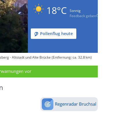
18°C
Sonnig
Feedback geben
Pollenflug heute
berg - Altstadt und Alte Brücke (Entfernung: ca. 32.8 km)
erwarnungen vor
n
Regenradar Bruchsal