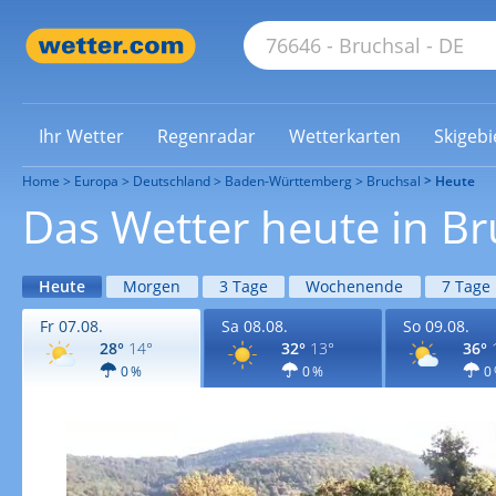
Ihr Wetter
Regenradar
Wetterkarten
Skigebi
Home
Europa
Deutschland
Baden-Württemberg
Bruchsal
Heute
Das Wetter heute in Br
Heute
Morgen
3 Tage
Wochenende
7 Tage
Fr 07.08.
Sa 08.08.
So 09.08.
28°
14°
32°
13°
36°
0 %
0 %
0