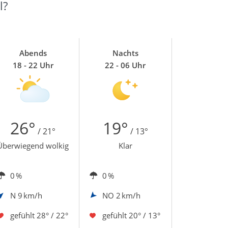
l?
Abends
Nachts
18 - 22 Uhr
22 - 06 Uhr
26°
19°
/ 21°
/ 13°
Überwiegend wolkig
Klar
0 %
0 %
N
9 km/h
NO
2 km/h
gefühlt
28° / 22°
gefühlt
20° / 13°