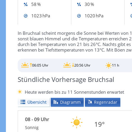
58 %
30 %
1023 hPa
1020 hPa
In Bruchsal scheint morgens die Sonne bei Werten von 1
sonst blauen Himmel und die Temperaturen erreichen 2
durch bei Temperaturen von 21 bis 26°C. Nachts gibt es 
erkennen bei Tiefsttemperaturen von 13°C. Mit Böen zw
06:05 Uhr
20:56 Uhr
11 h
Stündliche Vorhersage Bruchsal
Heute werden bis zu 11 Sonnenstunden erwartet
Übersicht
Diagramm
Regenradar
08 - 09 Uhr
19°
Sonnig