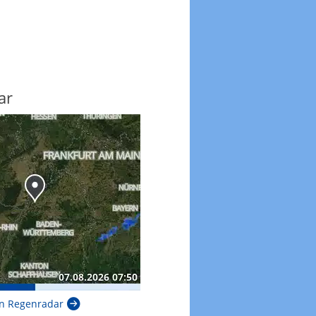
ar
n Regenradar