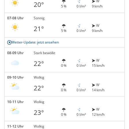
W
20°
5 %
0 l/m²
9 km/h
07-08 Uhr
Sonnig
W
21°
5 %
0 l/m²
9 km/h
Wetter-Update: jetzt ansehen
08-09 Uhr
Stark bewölkt
W
22°
0 %
0 l/m²
15 km/h
09-10 Uhr
Wolkig
W
22°
0 %
0 l/m²
14 km/h
10-11 Uhr
Wolkig
W
23°
0 %
0 l/m²
12 km/h
11-12 Uhr
Wolkig