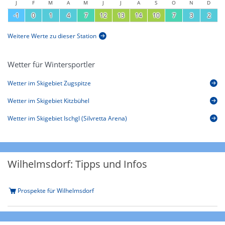
J
F
M
A
M
J
J
A
S
O
N
D
-1
0
1
4
7
12
13
14
10
7
3
2
Weitere Werte zu dieser Station
Wetter für Wintersportler
Wetter im Skigebiet Zugspitze
Wetter im Skigebiet Kitzbühel
Wetter im Skigebiet Ischgl (Silvretta Arena)
Wilhelmsdorf: Tipps und Infos
Prospekte für Wilhelmsdorf