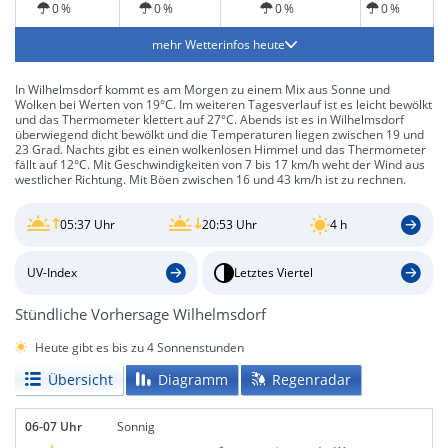
0 %
0 %
0 %
0 %
mehr Wetterinfos heute
In Wilhelmsdorf kommt es am Morgen zu einem Mix aus Sonne und
Wolken bei Werten von 19°C. Im weiteren Tagesverlauf ist es leicht bewölkt
und das Thermometer klettert auf 27°C. Abends ist es in Wilhelmsdorf
überwiegend dicht bewölkt und die Temperaturen liegen zwischen 19 und
23 Grad. Nachts gibt es einen wolkenlosen Himmel und das Thermometer
fällt auf 12°C. Mit Geschwindigkeiten von 7 bis 17 km/h weht der Wind aus
westlicher Richtung. Mit Böen zwischen 16 und 43 km/h ist zu rechnen.
05:37 Uhr
20:53 Uhr
4 h
UV-Index
Letztes Viertel
Stündliche Vorhersage Wilhelmsdorf
Heute gibt es bis zu 4 Sonnenstunden
Übersicht
Diagramm
Regenradar
06-07 Uhr
Sonnig