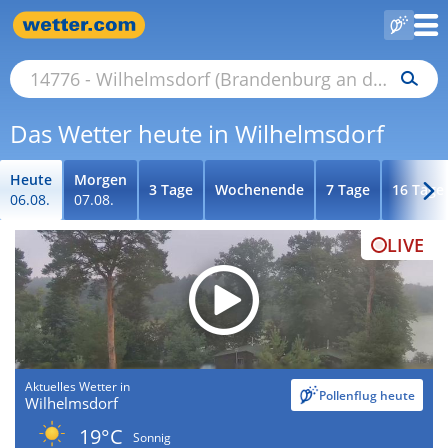
Das Wetter heute in Wilhelmsdorf
Heute
Morgen
3 Tage
Wochenende
7 Tage
16 Tage
06.08.
07.08.
LIVE
Aktuelles Wetter in
Pollenflug heute
Wilhelmsdorf
19°C
Sonnig