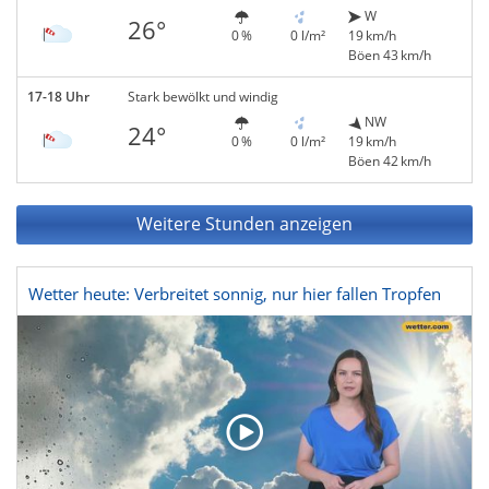
W
26°
0 %
0 l/m²
19 km/h
Böen 43 km/h
17-18 Uhr
Stark bewölkt und windig
NW
24°
0 %
0 l/m²
19 km/h
Böen 42 km/h
Weitere Stunden anzeigen
Wetter heute: Verbreitet sonnig, nur hier fallen Tropfen