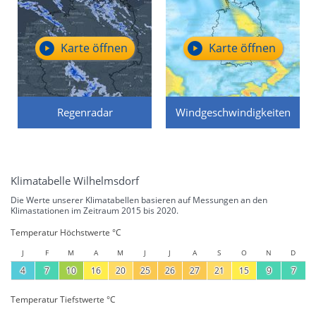
Karte öffnen
Karte öffnen
Regenradar
Windgeschwindigkeiten
Klimatabelle Wilhelmsdorf
Die Werte unserer Klimatabellen basieren auf Messungen an den
Klimastationen im Zeitraum 2015 bis 2020.
Temperatur Höchstwerte °C
J
F
M
A
M
J
J
A
S
O
N
D
4
7
10
16
20
25
26
27
21
15
9
7
Temperatur Tiefstwerte °C