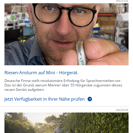
ANZEIGE
Riesen-Ansturm auf Mini - Hörgerät.
Deutsche Firma stellt revolutionäre Erfindung für Sprachverstehen vor.
Das ist der Grund, warum Männer über 55 Hörgeräte zugunsten dieses
neuen Geräts aufgeben.
Jetzt Verfügbarkeit in Ihrer Nähe prüfen
ANZEIGE