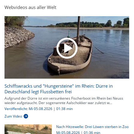
Webvideos aus aller Welt
Schiffswracks und "Hungersteine" im Rhein: Dürre in
Deutschland legt Flussbetten frei
Aufgrund der Dürre ist ein versunkenes Fischerboot im Rhein bei Neuss
wieder aufgetaucht. Der sogenannte Aalschokker war zuletzt w...
Veröffentlicht: Mi 05.08.2026 | 01:38 min
Zum Video
Nach Hitzewelle: Drei Löwen sterben in Zoo
Mi 05.08.2026
|
01:36 min