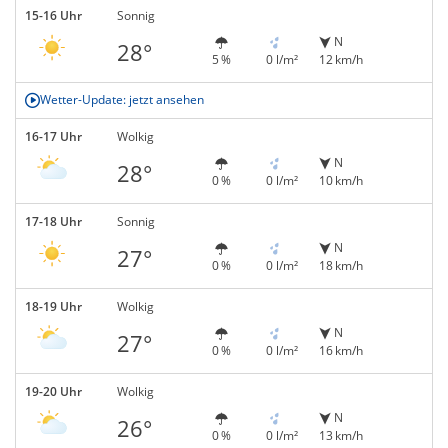
15-16 Uhr
Sonnig
N
28°
5 %
0 l/m²
12 km/h
Wetter-Update: jetzt ansehen
16-17 Uhr
Wolkig
N
28°
0 %
0 l/m²
10 km/h
17-18 Uhr
Sonnig
N
27°
0 %
0 l/m²
18 km/h
18-19 Uhr
Wolkig
N
27°
0 %
0 l/m²
16 km/h
19-20 Uhr
Wolkig
N
26°
0 %
0 l/m²
13 km/h