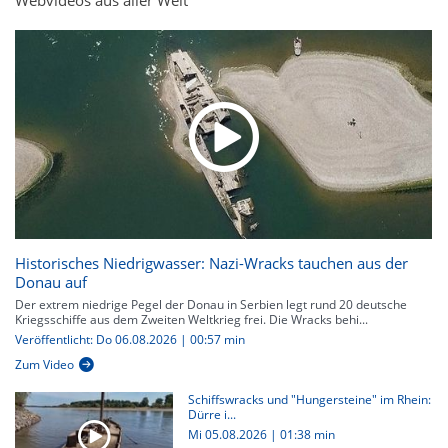
Webvideos aus aller Welt
Historisches Niedrigwasser: Nazi-Wracks tauchen aus der
Donau auf
Der extrem niedrige Pegel der Donau in Serbien legt rund 20 deutsche
Kriegsschiffe aus dem Zweiten Weltkrieg frei. Die Wracks behi...
Veröffentlicht: Do 06.08.2026 | 00:57 min
Zum Video
Schiffswracks und "Hungersteine" im Rhein:
Dürre i...
Mi 05.08.2026
|
01:38 min