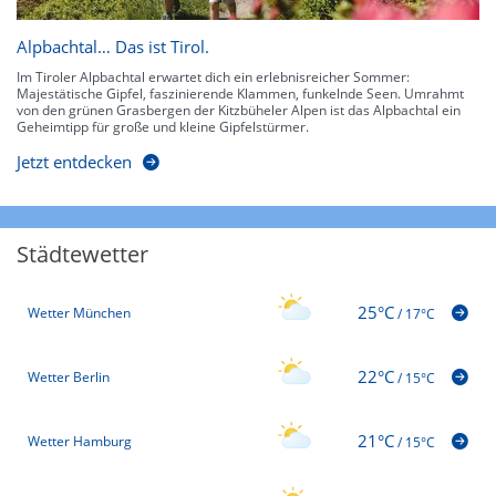
Alpbachtal… Das ist Tirol.
Im Tiroler Alpbachtal erwartet dich ein erlebnisreicher Sommer:
Majestätische Gipfel, faszinierende Klammen, funkelnde Seen. Umrahmt
von den grünen Grasbergen der Kitzbüheler Alpen ist das Alpbachtal ein
Geheimtipp für große und kleine Gipfelstürmer.
Jetzt entdecken
Städtewetter
25°C
Wetter München
/
17°C
22°C
Wetter Berlin
/
15°C
21°C
Wetter Hamburg
/
15°C