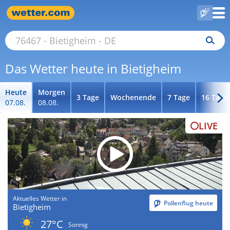
Das Wetter heute in Bietigheim
Heute
Morgen
3 Tage
Wochenende
7 Tage
16 Tage
07.08.
08.08.
LIVE
Aktuelles Wetter in
Pollenflug heute
Bietigheim
27°C
Sonnig