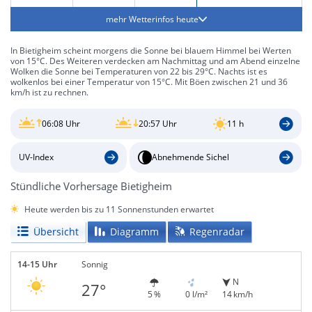
mehr Wetterinfos heute
In Bietigheim scheint morgens die Sonne bei blauem Himmel bei Werten
von 15°C. Des Weiteren verdecken am Nachmittag und am Abend einzelne
Wolken die Sonne bei Temperaturen von 22 bis 29°C. Nachts ist es
wolkenlos bei einer Temperatur von 15°C. Mit Böen zwischen 21 und 36
km/h ist zu rechnen.
06:08 Uhr
20:57 Uhr
11 h
UV-Index
Abnehmende Sichel
Stündliche Vorhersage Bietigheim
Heute werden bis zu 11 Sonnenstunden erwartet
Übersicht
Diagramm
Regenradar
14-15 Uhr
Sonnig
N
27°
5 %
0 l/m²
14 km/h