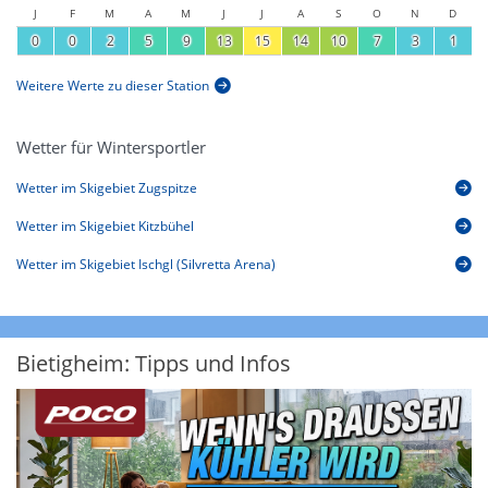
J
F
M
A
M
J
J
A
S
O
N
D
0
0
2
5
9
13
15
14
10
7
3
1
Weitere Werte zu dieser Station
Wetter für Wintersportler
Wetter im Skigebiet Zugspitze
Wetter im Skigebiet Kitzbühel
Wetter im Skigebiet Ischgl (Silvretta Arena)
Bietigheim: Tipps und Infos