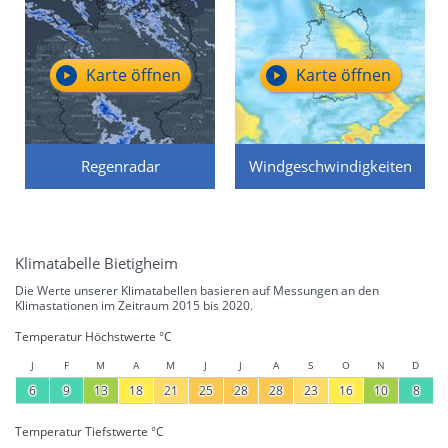
Karte öffnen
Karte öffnen
Regenradar
Windgeschwindigkeiten
Klimatabelle Bietigheim
Die Werte unserer Klimatabellen basieren auf Messungen an den
Klimastationen im Zeitraum 2015 bis 2020.
Temperatur Höchstwerte °C
J
F
M
A
M
J
J
A
S
O
N
D
6
9
13
18
21
25
28
28
23
16
10
8
Temperatur Tiefstwerte °C