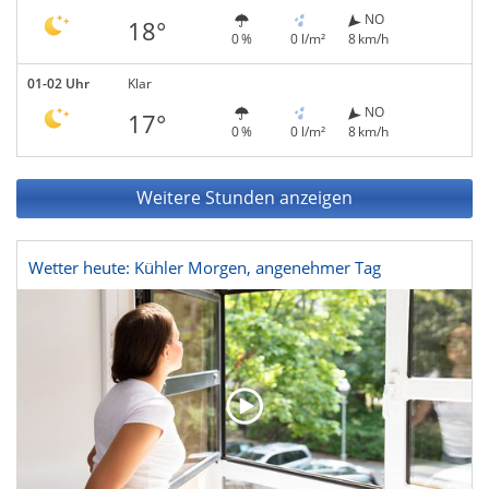
NO
18°
0 %
0 l/m²
8 km/h
01-02 Uhr
Klar
NO
17°
0 %
0 l/m²
8 km/h
Weitere Stunden anzeigen
Wetter heute: Kühler Morgen, angenehmer Tag