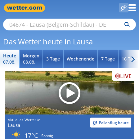
Das Wetter heute in Lausa
Heute
Morgen
3 Tage
Wochenende
7 Tage
16 Tage
07.08.
08.08.
LIVE
Aktuelles Wetter in
Pollenflug heute
Lausa
17°C
Sonnig