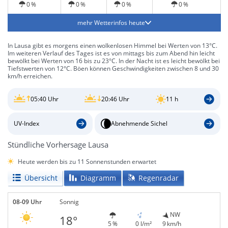
0 %
0 %
0 %
0 %
mehr Wetterinfos heute
In Lausa gibt es morgens einen wolkenlosen Himmel bei Werten von 13°C.
Im weiteren Verlauf des Tages ist es von mittags bis zum Abend hin leicht
bewölkt bei Werten von 16 bis zu 23°C. In der Nacht ist es leicht bewölkt bei
Tiefstwerten von 12°C. Böen können Geschwindigkeiten zwischen 8 und 30
km/h erreichen.
05:40 Uhr
20:46 Uhr
11 h
UV-Index
Abnehmende Sichel
Stündliche Vorhersage Lausa
Heute werden bis zu 11 Sonnenstunden erwartet
Übersicht
Diagramm
Regenradar
08-09 Uhr
Sonnig
NW
18°
5 %
0 l/m²
9 km/h