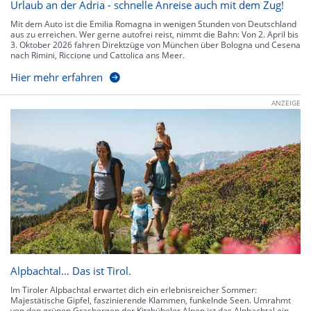
Urlaub an der Adria - schnelle Anreise auch mit dem Zug!
Mit dem Auto ist die Emilia Romagna in wenigen Stunden von Deutschland
aus zu erreichen. Wer gerne autofrei reist, nimmt die Bahn: Von 2. April bis
3. Oktober 2026 fahren Direktzüge von München über Bologna und Cesena
nach Rimini, Riccione und Cattolica ans Meer.
Hier mehr erfahren
ANZEIGE
Alpbachtal… Das ist Tirol.
Im Tiroler Alpbachtal erwartet dich ein erlebnisreicher Sommer:
Majestätische Gipfel, faszinierende Klammen, funkelnde Seen. Umrahmt
von den grünen Grasbergen der Kitzbüheler Alpen ist das Alpbachtal ein