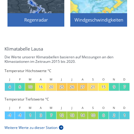
Regenradar
Windgeschwindigkeiten
Klimatabelle Lausa
Die Werte unserer Klimatabellen basieren auf Messungen an den
Klimastationen im Zeitraum 2015 bis 2020.
Temperatur Höchstwerte °C
J
F
M
A
M
J
J
A
S
O
N
D
4
6
10
16
20
25
26
27
21
15
9
7
Temperatur Tiefstwerte °C
J
F
M
A
M
J
J
A
S
O
N
D
-1
-1
1
3
7
12
13
14
10
6
2
1
Weitere Werte zu dieser Station