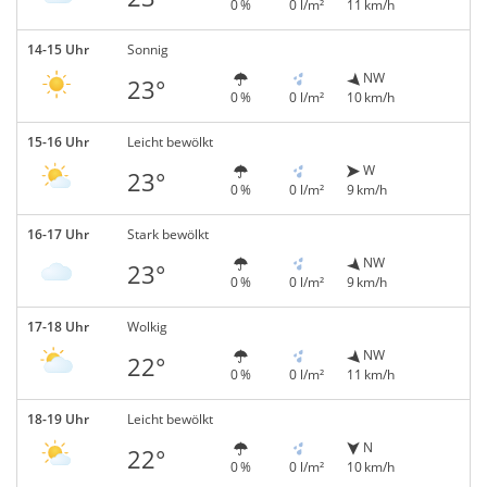
0 %
0 l/m²
11 km/h
14-15 Uhr
Sonnig
NW
23°
0 %
0 l/m²
10 km/h
15-16 Uhr
Leicht bewölkt
W
23°
0 %
0 l/m²
9 km/h
16-17 Uhr
Stark bewölkt
NW
23°
0 %
0 l/m²
9 km/h
17-18 Uhr
Wolkig
NW
22°
0 %
0 l/m²
11 km/h
18-19 Uhr
Leicht bewölkt
N
22°
0 %
0 l/m²
10 km/h