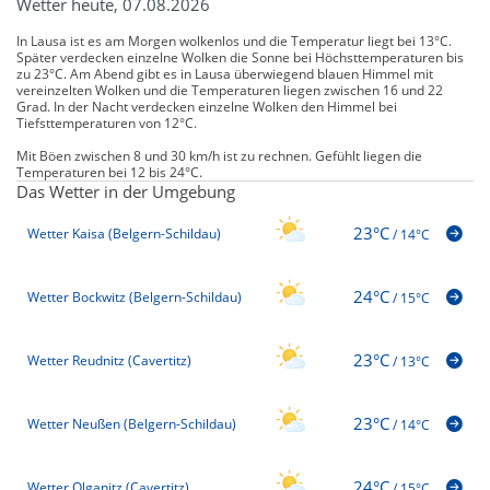
Wetter heute, 07.08.2026
In Lausa ist es am Morgen wolkenlos und die Temperatur liegt bei 13°C.
Später verdecken einzelne Wolken die Sonne bei Höchsttemperaturen bis
zu 23°C. Am Abend gibt es in Lausa überwiegend blauen Himmel mit
vereinzelten Wolken und die Temperaturen liegen zwischen 16 und 22
Grad. In der Nacht verdecken einzelne Wolken den Himmel bei
Tiefsttemperaturen von 12°C.
Mit Böen zwischen 8 und 30 km/h ist zu rechnen. Gefühlt liegen die
Temperaturen bei 12 bis 24°C.
Das Wetter in der Umgebung
23°C
Wetter Kaisa (Belgern-Schildau)
/
14°C
24°C
Wetter Bockwitz (Belgern-Schildau)
/
15°C
23°C
Wetter Reudnitz (Cavertitz)
/
13°C
23°C
Wetter Neußen (Belgern-Schildau)
/
14°C
24°C
Wetter Olganitz (Cavertitz)
/
15°C