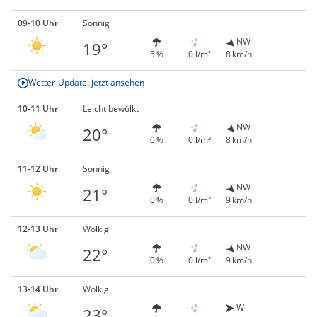
09-10 Uhr
Sonnig
NW
19°
5 %
0 l/m²
8 km/h
Wetter-Update: jetzt ansehen
10-11 Uhr
Leicht bewölkt
NW
20°
0 %
0 l/m²
8 km/h
11-12 Uhr
Sonnig
NW
21°
0 %
0 l/m²
9 km/h
12-13 Uhr
Wolkig
NW
22°
0 %
0 l/m²
9 km/h
13-14 Uhr
Wolkig
W
23°