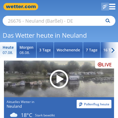
Das Wetter heute in Neuland
Heute
Morgen
3 Tage
Wochenende
7 Tage
16 Tage
07.08.
08.08.
LIVE
Aktuelles Wetter in
Pollenflug heute
Neuland
18°C
Stark bewölkt