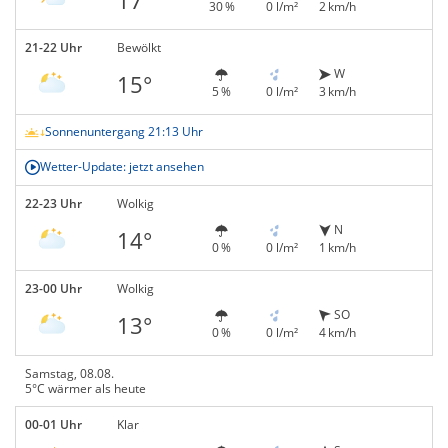
30 %
0 l/m²
2 km/h
21-22 Uhr
Bewölkt
W
15°
5 %
0 l/m²
3 km/h
Sonnenuntergang 21:13 Uhr
Wetter-Update: jetzt ansehen
22-23 Uhr
Wolkig
N
14°
0 %
0 l/m²
1 km/h
23-00 Uhr
Wolkig
SO
13°
0 %
0 l/m²
4 km/h
Samstag, 08.08.
5°C wärmer als heute
00-01 Uhr
Klar