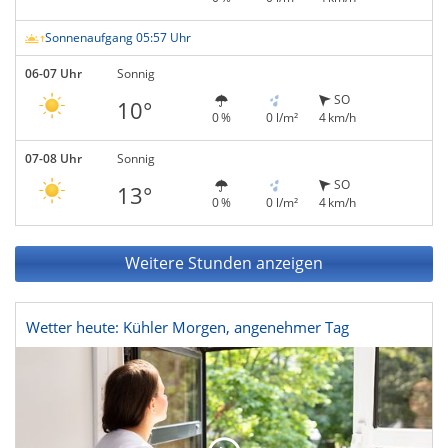
Sonnenaufgang 05:57 Uhr
06-07 Uhr
Sonnig
SO
10°
0 %
0 l/m²
4 km/h
07-08 Uhr
Sonnig
SO
13°
0 %
0 l/m²
4 km/h
Weitere Stunden anzeigen
Wetter heute: Kühler Morgen, angenehmer Tag