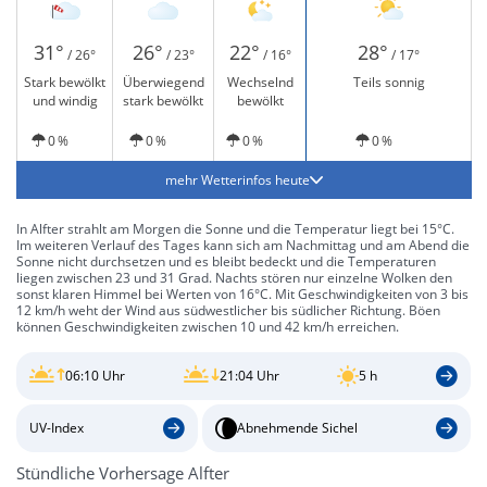
31°
26°
22°
28°
/ 26°
/ 23°
/ 16°
/ 17°
Stark bewölkt
Überwiegend
Wechselnd
Teils sonnig
und windig
stark bewölkt
bewölkt
0 %
0 %
0 %
0 %
mehr Wetterinfos heute
In Alfter strahlt am Morgen die Sonne und die Temperatur liegt bei 15°C.
Im weiteren Verlauf des Tages kann sich am Nachmittag und am Abend die
Sonne nicht durchsetzen und es bleibt bedeckt und die Temperaturen
liegen zwischen 23 und 31 Grad. Nachts stören nur einzelne Wolken den
sonst klaren Himmel bei Werten von 16°C. Mit Geschwindigkeiten von 3 bis
12 km/h weht der Wind aus südwestlicher bis südlicher Richtung. Böen
können Geschwindigkeiten zwischen 10 und 42 km/h erreichen.
06:10 Uhr
21:04 Uhr
5 h
UV-Index
Abnehmende Sichel
Stündliche Vorhersage Alfter