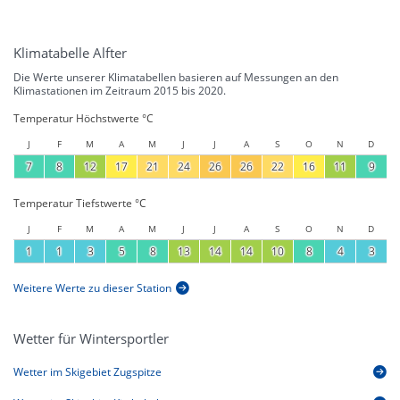
Klimatabelle Alfter
Die Werte unserer Klimatabellen basieren auf Messungen an den
Klimastationen im Zeitraum 2015 bis 2020.
Temperatur Höchstwerte °C
J
F
M
A
M
J
J
A
S
O
N
D
7
8
12
17
21
24
26
26
22
16
11
9
Temperatur Tiefstwerte °C
J
F
M
A
M
J
J
A
S
O
N
D
1
1
3
5
8
13
14
14
10
8
4
3
Weitere Werte zu dieser Station
Wetter für Wintersportler
Wetter im Skigebiet Zugspitze