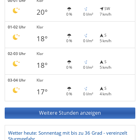
00-01 Uhr
Klar
SW
20°
0 %
0 l/m²
7 km/h
01-02 Uhr
Klar
S
18°
0 %
0 l/m²
5 km/h
02-03 Uhr
Klar
S
18°
0 %
0 l/m²
5 km/h
03-04 Uhr
Klar
S
17°
0 %
0 l/m²
4 km/h
Weitere Stunden anzeigen
Wetter heute: Sonnentag mit bis zu 36 Grad - vereinzelt
Sturmgefahr