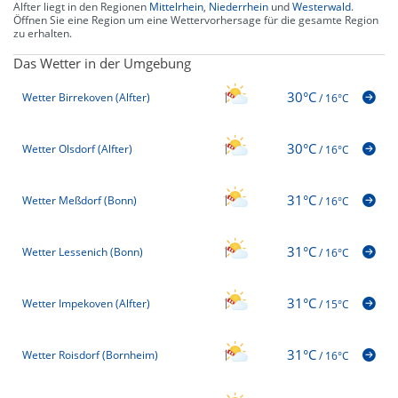
Alfter liegt in den Regionen
Mittelrhein
,
Niederrhein
und
Westerwald
.
Öffnen Sie eine Region um eine Wettervorhersage für die gesamte Region
zu erhalten.
Das Wetter in der Umgebung
30°C
Wetter Birrekoven (Alfter)
/
16°C
30°C
Wetter Olsdorf (Alfter)
/
16°C
31°C
Wetter Meßdorf (Bonn)
/
16°C
31°C
Wetter Lessenich (Bonn)
/
16°C
31°C
Wetter Impekoven (Alfter)
/
15°C
31°C
Wetter Roisdorf (Bornheim)
/
16°C