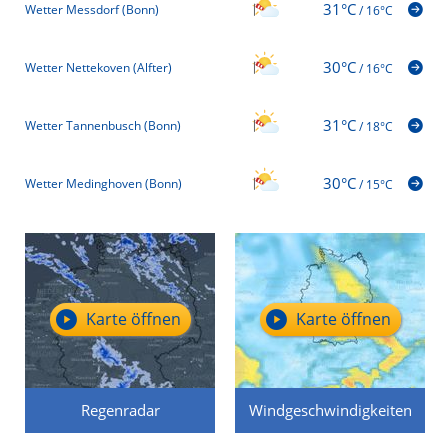
31°C
Wetter Messdorf (Bonn)
/
16°C
30°C
Wetter Nettekoven (Alfter)
/
16°C
31°C
Wetter Tannenbusch (Bonn)
/
18°C
30°C
Wetter Medinghoven (Bonn)
/
15°C
Karte öffnen
Karte öffnen
Regenradar
Windgeschwindigkeiten