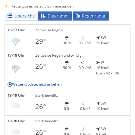
Heute gibt es bis zu 5 Sonnenstunden
Übersicht
Diagramm
Regenradar
16-17 Uhr
Zeitweise Regen
SW
29°
30 %
0,1 l/m²
19 km/h
17-18 Uhr
Zeitweise Regen und windig
W
26°
90 %
0,9 l/m²
16 km/h
Böen 42 km/h
Wetter-Update: jetzt ansehen
18-19 Uhr
Stark bewölkt
SW
26°
0 %
0 l/m²
10 km/h
19-20 Uhr
Stark bewölkt
SW
26°
0 %
0 l/m²
9 km/h