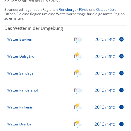
die Temperaturen bei 11 bis 20°C.
Stranderød liegt in den Regionen
Flensburger Förde
und
Ostseeküste
.
Öffnen Sie eine Region um eine Wettervorhersage für die gesamte Region
zu erhalten.
Das Wetter in der Umgebung
20°C
Wetter Bækken
/
14°C
20°C
Wetter Dalsgård
/
15°C
20°C
Wetter Sandager
/
15°C
20°C
Wetter Randershof
/
14°C
20°C
Wetter Rinkenis
/
15°C
20°C
Wetter Overby
/
14°C