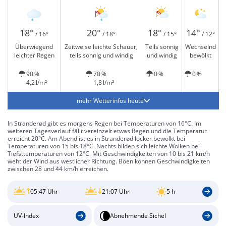
18°
20°
18°
14°
/ 16°
/ 18°
/ 15°
/ 12°
Überwiegend
Zeitweise leichte Schauer,
Teils sonnig
Wechselnd
leichter Regen
teils sonnig und windig
und windig
bewölkt
90 %
70 %
0 %
0 %
4,2 l/m²
1,8 l/m²
mehr Wetterinfos heute
In Stranderød gibt es morgens Regen bei Temperaturen von 16°C. Im
weiteren Tagesverlauf fällt vereinzelt etwas Regen und die Temperatur
erreicht 20°C. Am Abend ist es in Stranderød locker bewölkt bei
Temperaturen von 15 bis 18°C. Nachts bilden sich leichte Wolken bei
Tiefsttemperaturen von 12°C. Mit Geschwindigkeiten von 10 bis 21 km/h
weht der Wind aus westlicher Richtung. Böen können Geschwindigkeiten
zwischen 28 und 44 km/h erreichen.
05:47 Uhr
21:07 Uhr
5 h
UV-Index
Abnehmende Sichel