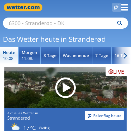
Das Wetter heute in Stranderød
Heute
Morgen
3 Tage
Wochenende
7 Tage
16 Tage
10.08.
11.08.
LIVE
Aktuelles Wetter in
Pollenflug heute
Stranderød
17°C
Wolkig