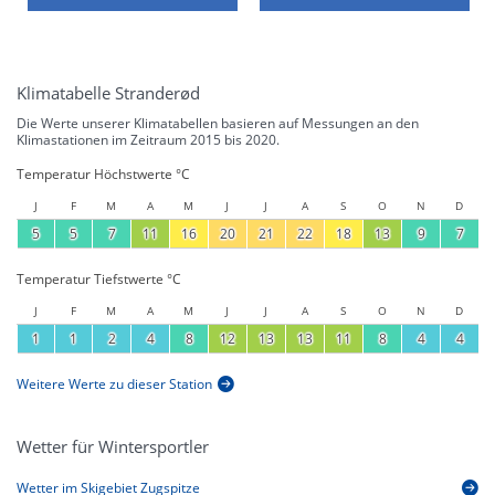
Klimatabelle Stranderød
Die Werte unserer Klimatabellen basieren auf Messungen an den
Klimastationen im Zeitraum 2015 bis 2020.
Temperatur Höchstwerte °C
J
F
M
A
M
J
J
A
S
O
N
D
5
5
7
11
16
20
21
22
18
13
9
7
Temperatur Tiefstwerte °C
J
F
M
A
M
J
J
A
S
O
N
D
1
1
2
4
8
12
13
13
11
8
4
4
Weitere Werte zu dieser Station
Wetter für Wintersportler
Wetter im Skigebiet Zugspitze