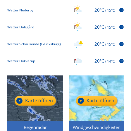
20°C
Wetter Nederby
/
15°C
20°C
Wetter Dalsgård
/
15°C
20°C
Wetter Schausende (Glücksburg)
/
15°C
20°C
Wetter Hokkerup
/
14°C
Karte öffnen
Karte öffnen
Regenradar
Windgeschwindigkeiten