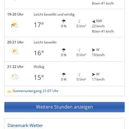
Böen 41 km/h
19-20 Uhr
Leicht bewölkt und windig
NW
17°
0 %
0 l/m²
22 km/h
Böen 41 km/h
20-21 Uhr
Leicht bewölkt
W
16°
0 %
0 l/m²
19 km/h
21-22 Uhr
Wolkig
W
15°
0 %
0 l/m²
17 km/h
Sonnenuntergang 21:07 Uhr
Weitere Stunden anzeigen
Dänemark-Wetter