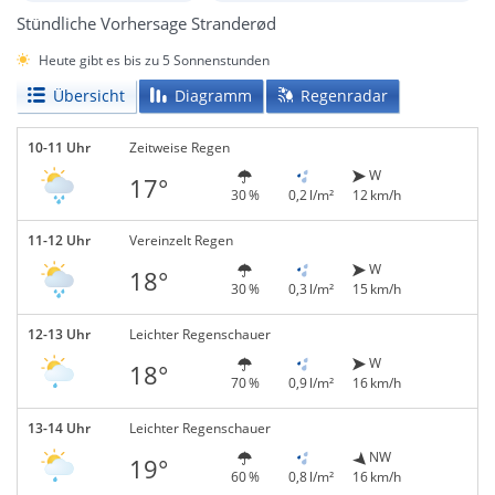
Stündliche Vorhersage Stranderød
Heute gibt es bis zu 5 Sonnenstunden
Übersicht
Diagramm
Regenradar
10-11 Uhr
Zeitweise Regen
W
17°
30 %
0,2 l/m²
12 km/h
11-12 Uhr
Vereinzelt Regen
W
18°
30 %
0,3 l/m²
15 km/h
12-13 Uhr
Leichter Regenschauer
W
18°
70 %
0,9 l/m²
16 km/h
13-14 Uhr
Leichter Regenschauer
NW
19°
60 %
0,8 l/m²
16 km/h