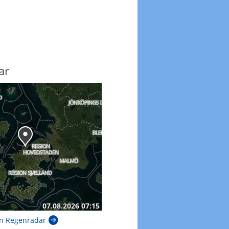
ar
n Regenradar