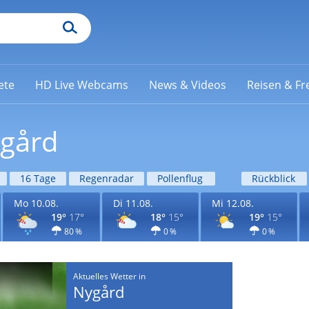
ete
HD Live Webcams
News & Videos
Reisen & Fre
ygård
16 Tage
Regenradar
Pollenflug
Rückblick
Mo 10.08.
Di 11.08.
Mi 12.08.
19°
17°
18°
15°
19°
15°
80 %
0 %
0 %
Aktuelles Wetter in
Nygård