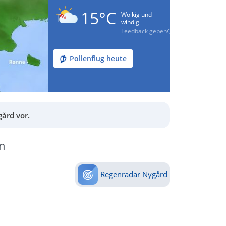
15°C
Wolkig und
windig
Feedback geben
Pollenflug heute
ård vor.
n
Regenradar Nygård