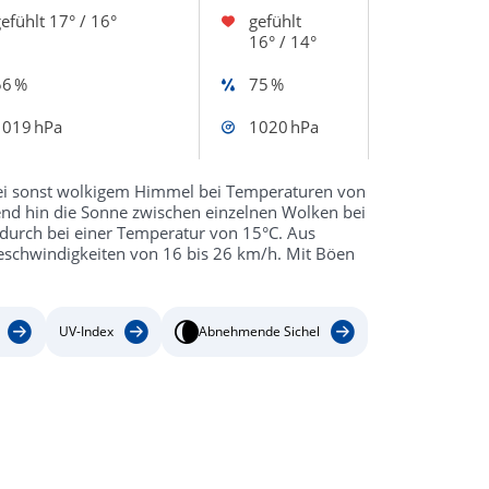
efühlt
17° / 16°
gefühlt
16° / 14°
56 %
75 %
1019 hPa
1020 hPa
 bei sonst wolkigem Himmel bei Temperaturen von
end hin die Sonne zwischen einzelnen Wolken bei
 durch bei einer Temperatur von 15°C. Aus
Geschwindigkeiten von 16 bis 26 km/h. Mit Böen
UV-Index
Abnehmende Sichel