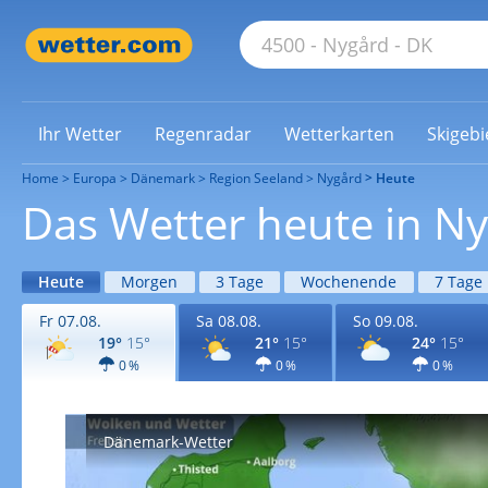
Ihr Wetter
Regenradar
Wetterkarten
Skigebi
Home
Europa
Dänemark
Region Seeland
Nygård
Heute
Das Wetter heute in N
Heute
Morgen
3 Tage
Wochenende
7 Tage
Fr 07.08.
Sa 08.08.
So 09.08.
19°
15°
21°
15°
24°
15°
0 %
0 %
0 %
Dänemark-Wetter