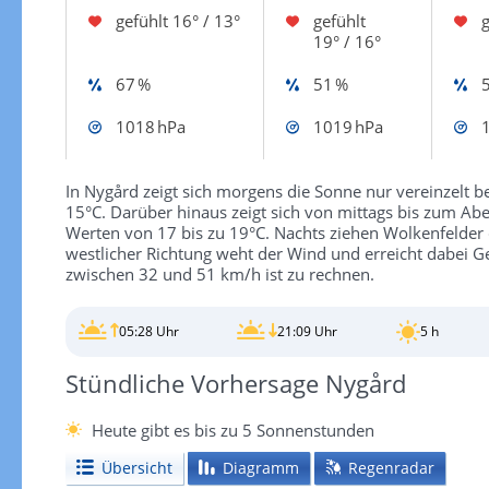
gefühlt
16° / 13°
gefühlt
g
19° / 16°
67 %
51 %
1018 hPa
1019 hPa
In Nygård zeigt sich morgens die Sonne nur vereinzelt
15°C. Darüber hinaus zeigt sich von mittags bis zum Ab
Werten von 17 bis zu 19°C. Nachts ziehen Wolkenfelder
westlicher Richtung weht der Wind und erreicht dabei 
zwischen 32 und 51 km/h ist zu rechnen.
05:28 Uhr
21:09 Uhr
5 h
Stündliche Vorhersage Nygård
Heute gibt es bis zu 5 Sonnenstunden
Übersicht
Diagramm
Regenradar