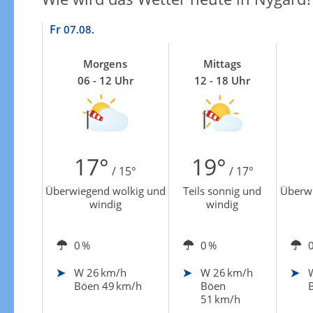
Fr
07.08.
Morgens
Mittags
06 - 12 Uhr
12 - 18 Uhr
17°
19°
/ 15°
/ 17°
Überwiegend wolkig und
Teils sonnig und
Überwi
windig
windig
0 %
0 %
W
26 km/h
W
26 km/h
Böen 49 km/h
Böen
51 km/h