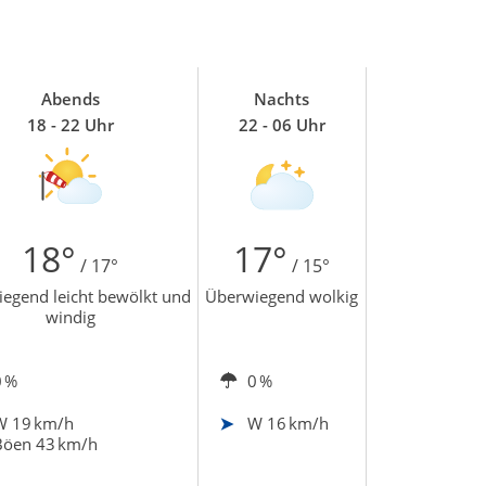
Abends
Nachts
18 - 22 Uhr
22 - 06 Uhr
18°
17°
/ 17°
/ 15°
egend leicht bewölkt und
Überwiegend wolkig
windig
0 %
0 %
W
19 km/h
W
16 km/h
Böen 43 km/h