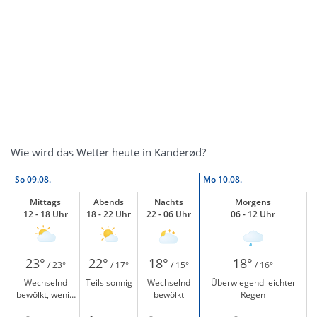
Wie wird das Wetter heute in Kanderød?
So
09.08.
Mo
10.08.
Mittags
Abends
Nachts
Morgens
12 - 18 Uhr
18 - 22 Uhr
22 - 06 Uhr
06 - 12 Uhr
23°
22°
18°
18°
/ 23°
/ 17°
/ 15°
/ 16°
Wechselnd
Teils sonnig
Wechselnd
Überwiegend leichter
bewölkt, wenig
bewölkt
Regen
Sonne