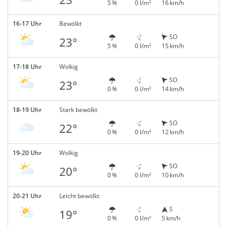
5 %
0 l/m²
16 km/h
16-17 Uhr
Bewölkt
SO
23°
5 %
0 l/m²
15 km/h
17-18 Uhr
Wolkig
SO
23°
0 %
0 l/m²
14 km/h
18-19 Uhr
Stark bewölkt
SO
22°
0 %
0 l/m²
12 km/h
19-20 Uhr
Wolkig
SO
20°
0 %
0 l/m²
10 km/h
20-21 Uhr
Leicht bewölkt
S
19°
0 %
0 l/m²
5 km/h