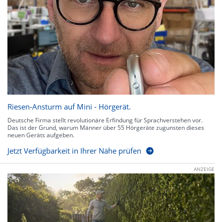
Riesen-Ansturm auf Mini - Hörgerät.
Deutsche Firma stellt revolutionäre Erfindung für Sprachverstehen vor.
Das ist der Grund, warum Männer über 55 Hörgeräte zugunsten dieses
neuen Geräts aufgeben.
Jetzt Verfügbarkeit in Ihrer Nähe prüfen
ANZEIGE