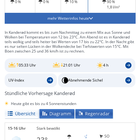
0 %
0 %
10 %
90 %
1,8 l/m²
mehr Wetterinfos heute
In Kanderød kommt es bis zum Nachmittag zu einem Mix aus Sonne und
Wolken bei Temperaturen von 12 bis 23°C. Am Abend ist es in Kanderød
teils wolkig und teils heiter bei Werten von 17 bis zu 22°C. In der Nacht gibt
es nur selten Lücken in der Wolkendecke bei Tiefstwerten von 15°C. Mit
Böen zwischen 25 und 36 km/h ist zu rechnen.
05:33 Uhr
21:01 Uhr
4 h
UV-Index
Abnehmende Sichel
Stündliche Vorhersage Kanderød
Heute gibt es bis zu 4 Sonnenstunden
Übersicht
Diagramm
Regenradar
15-16 Uhr
Stark bewölkt
SO
23°