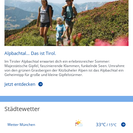
Alpbachtal… Das ist Tirol.
Im Tiroler Alpbachtal erwartet dich ein erlebnisreicher Sommer:
Majestätische Gipfel, faszinierende Klammen, funkelnde Seen. Umrahmt
von den grünen Grasbergen der Kitzbüheler Alpen ist das Alpbachtal ein
Geheimtipp für große und kleine Gipfelstürmer.
Jetzt entdecken
Städtewetter
33°C
Wetter München
/
15°C