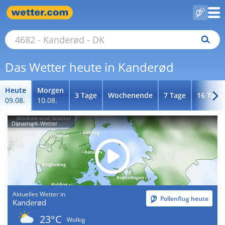
Das Wetter heute in Kanderød
Heute
Morgen
3 Tage
Wochenende
7 Tage
16 Tage
09.08.
10.08.
Dänemark-Wetter
Aktuelles Wetter in
Pollenflug heute
Kanderød
23°C
Wolkig