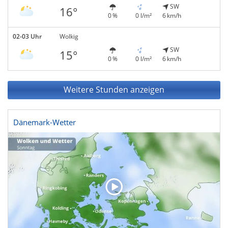
SW
16°
0 %
0 l/m²
6 km/h
02-03 Uhr
Wolkig
SW
15°
0 %
0 l/m²
6 km/h
Weitere Stunden anzeigen
Dänemark-Wetter