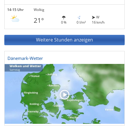
14-15 Uhr
Wolkig
W
21°
0 %
0 l/m²
16 km/h
Weitere Stunden anzeigen
Dänemark-Wetter