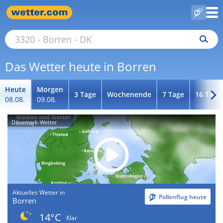
Das Wetter heute in Borren
Heute
Morgen
3 Tage
Wochenende
7 Tage
16 Tage
08.08.
09.08.
Dänemark-Wetter
Aktuelles Wetter in
Pollenflug heute
Borren
14°C
Klar