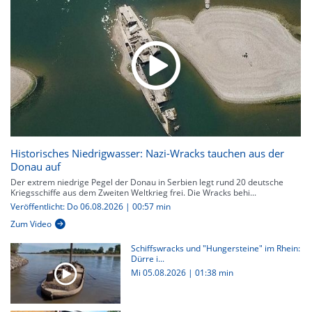
Historisches Niedrigwasser: Nazi-Wracks tauchen aus der
Donau auf
Der extrem niedrige Pegel der Donau in Serbien legt rund 20 deutsche
Kriegsschiffe aus dem Zweiten Weltkrieg frei. Die Wracks behi...
Veröffentlicht: Do 06.08.2026 | 00:57 min
Zum Video
Schiffswracks und "Hungersteine" im Rhein:
Dürre i...
Mi 05.08.2026
|
01:38 min