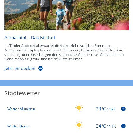
Alpbachtal… Das ist Tirol.
Im Tiroler Alpbachtal erwartet dich ein erlebnisreicher Sommer:
Majestätische Gipfel, faszinierende Klammen, funkelnde Seen. Umrahmt
von den grünen Grasbergen der Kitzbüheler Alpen ist das Alpbachtal ein
Geheimtipp für große und kleine Gipfelstürmer.
Jetzt entdecken
Städtewetter
29°C
Wetter München
/
16°C
24°C
Wetter Berlin
/
14°C