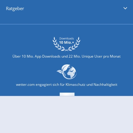
Nachrichten
Deutschlandwetter
Schweizwetter
Österreichwetter
Regionalwetter
Wetter in Europa
Wetter Weltweit
Wetterlexikon
Promi-News
Ratgeber
Biowetter
Glätteindex
Reiseziel Finder
Erkältungswetter
Klima & Umwelt
Über 10 Mio. App Downloads und 22 Mio. Unique User pro Monat
wetter.com engagiert sich für Klimaschutz und Nachhaltigkeit
Bekannt aus Funk und Fernsehen: Pro7, Sat1, Kabel 1, SWR, ...