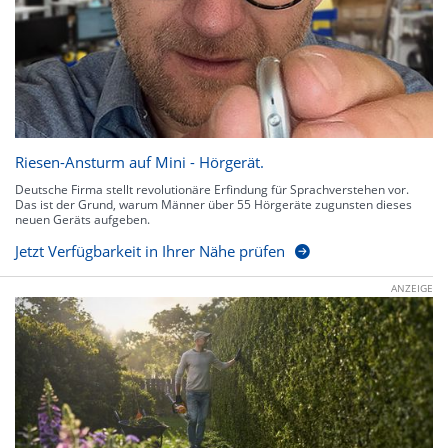
Riesen-Ansturm auf Mini - Hörgerät.
Deutsche Firma stellt revolutionäre Erfindung für Sprachverstehen vor.
Das ist der Grund, warum Männer über 55 Hörgeräte zugunsten dieses
neuen Geräts aufgeben.
Jetzt Verfügbarkeit in Ihrer Nähe prüfen
ANZEIGE