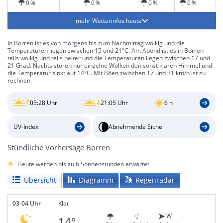
0 %
0 %
0 %
0 %
mehr Wetterinfos heute
In Borren ist es von morgens bis zum Nachmittag wolkig und die
Temperaturen liegen zwischen 15 und 21°C. Am Abend ist es in Borren
teils wolkig und teils heiter und die Temperaturen liegen zwischen 17 und
21 Grad. Nachts stören nur einzelne Wolken den sonst klaren Himmel und
die Temperatur sinkt auf 14°C. Mit Böen zwischen 17 und 31 km/h ist zu
rechnen.
05:28 Uhr
21:05 Uhr
6 h
UV-Index
Abnehmende Sichel
Stündliche Vorhersage Borren
Heute werden bis zu 6 Sonnenstunden erwartet
Übersicht
Diagramm
Regenradar
03-04 Uhr
Klar
W
14°