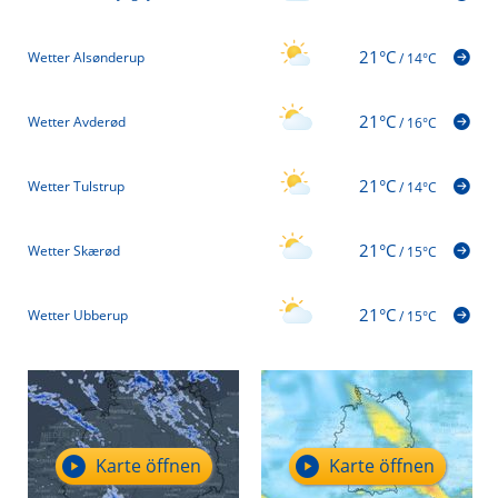
21°C
Wetter Alsønderup
/
14°C
21°C
Wetter Avderød
/
16°C
21°C
Wetter Tulstrup
/
14°C
21°C
Wetter Skærød
/
15°C
21°C
Wetter Ubberup
/
15°C
Karte öffnen
Karte öffnen