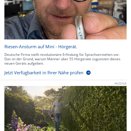
Riesen-Ansturm auf Mini - Hörgerät.
Deutsche Firma stellt revolutionäre Erfindung für Sprachverstehen vor.
Das ist der Grund, warum Männer über 55 Hörgeräte zugunsten dieses
neuen Geräts aufgeben.
Jetzt Verfügbarkeit in Ihrer Nähe prüfen
ANZEIGE