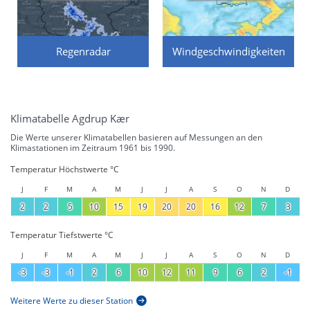
Regenradar
Windgeschwindigkeiten
Klimatabelle Agdrup Kær
Die Werte unserer Klimatabellen basieren auf Messungen an den
Klimastationen im Zeitraum 1961 bis 1990.
Temperatur Höchstwerte °C
J
F
M
A
M
J
J
A
S
O
N
D
2
2
5
10
15
19
20
20
16
12
7
3
Temperatur Tiefstwerte °C
J
F
M
A
M
J
J
A
S
O
N
D
-3
-3
-1
2
6
10
12
11
9
6
2
-1
Weitere Werte zu dieser Station