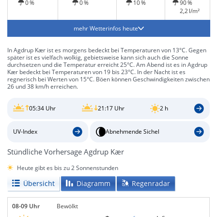
0 %
0 %
10 %
90 %
2,2 l/m²
mehr Wetterinfos heute
In Agdrup Kær ist es morgens bedeckt bei Temperaturen von 13°C. Gegen
später ist es vielfach wolkig, gebietsweise kann sich auch die Sonne
durchsetzen und die Temperatur erreicht 25°C. Am Abend ist es in Agdrup
Kær bedeckt bei Temperaturen von 19 bis 23°C. In der Nacht ist es
regnerisch bei Werten von 15°C. Böen können Geschwindigkeiten zwischen
26 und 38 km/h erreichen.
05:34 Uhr
21:17 Uhr
2 h
UV-Index
Abnehmende Sichel
Stündliche Vorhersage Agdrup Kær
Heute gibt es bis zu 2 Sonnenstunden
Übersicht
Diagramm
Regenradar
08-09 Uhr
Bewölkt