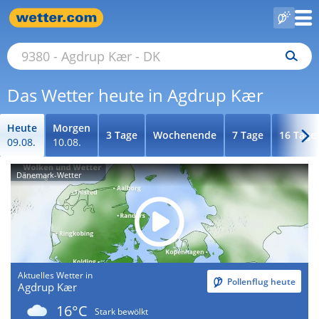
Das Wetter heute in Agdrup Kær
Heute
Morgen
3 Tage
Wochenende
7 Tage
16 Tage
09.08.
10.08.
Dänemark-Wetter
Aktuelles Wetter in
Pollenflug heute
Agdrup Kær
16°C
Stark bewölkt