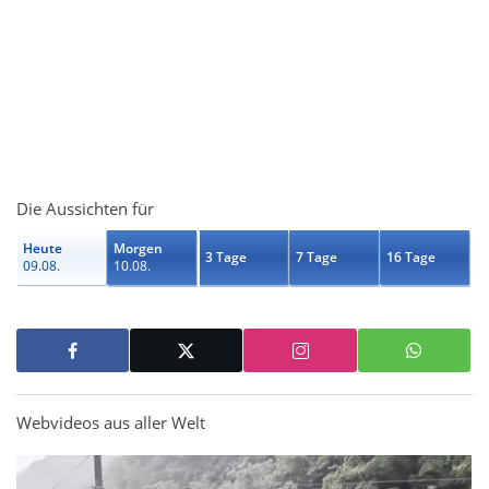
Die Aussichten für
Heute
Morgen
3 Tage
7 Tage
16 Tage
09.08.
10.08.
Webvideos aus aller Welt