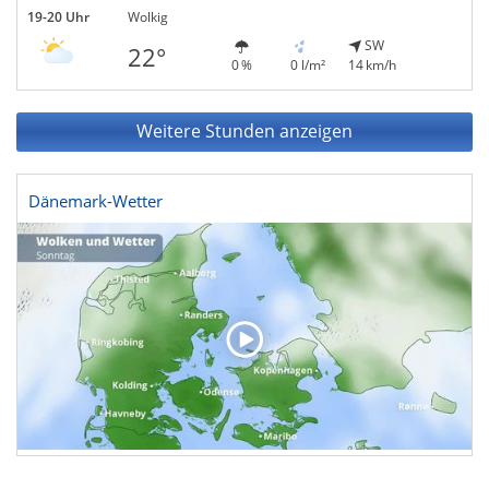
19-20 Uhr
Wolkig
SW
22°
0 %
0 l/m²
14 km/h
Weitere Stunden anzeigen
Dänemark-Wetter