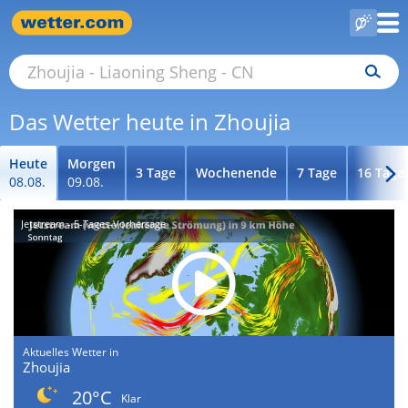
Das Wetter heute in Zhoujia
Heute
Morgen
3 Tage
Wochenende
7 Tage
16 Tage
08.08.
09.08.
Jetstream - 5-Tages-Vorhersage
Aktuelles Wetter in
Zhoujia
20°C
Klar