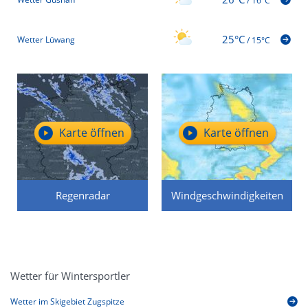
/
16°C
25°C
Wetter Lüwang
/
15°C
Karte öffnen
Karte öffnen
Regenradar
Windgeschwindigkeiten
Wetter für Wintersportler
Wetter im Skigebiet Zugspitze