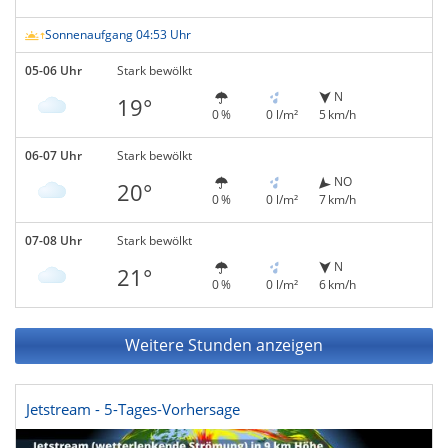
Sonnenaufgang 04:53 Uhr
05-06 Uhr
Stark bewölkt
N
19°
0 %
0 l/m²
5 km/h
06-07 Uhr
Stark bewölkt
NO
20°
0 %
0 l/m²
7 km/h
07-08 Uhr
Stark bewölkt
N
21°
0 %
0 l/m²
6 km/h
Weitere Stunden anzeigen
Jetstream - 5-Tages-Vorhersage