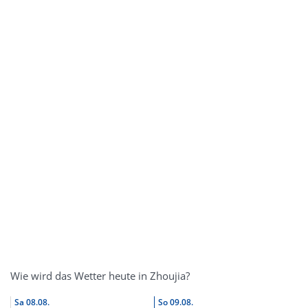
Wie wird das Wetter heute in Zhoujia?
Sa
08.08.
So
09.08.