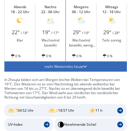
Abends
Nachts
Morgens
Mittags
18 - 22 Uhr
22 - 06 Uhr
06 - 12 Uhr
12 - 18 Uhr
22°
19°
29°
29°
/ 18°
/ 17°
/ 19°
/ 28°
Klar
Wechselnd
Wechselnd
Teils sonnig
bewölkt
bewölkt, wenig
Sonne
0 %
0 %
0 %
0 %
mehr Wetterinfos heute
In Zhoujia bilden sich am Morgen leichte Wolken bei Temperaturen von
16°C. Des Weiteren ist es vom Nachmittag bis abends wolkenlos bei
Werten von 18 bis zu 27°C. Nachts ist es überwiegend dicht bewölkt bei
Tiefstwerten von 17°C. Der Wind weht aus nördlicher bis nordöstlicher
Richtung mit Geschwindigkeiten von 6 bis 29 km/h.
04:52 Uhr
18:57 Uhr
11 h
UV-Index
Abnehmende Sichel