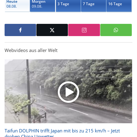
Heute
Morgen
3 Tage
7 Tage
16 Tage
08.08.
09.08.
Webvideos aus aller Welt
Taifun DOLPHIN trifft Japan mit bis zu 215 km/h – Jetzt
drohen China Unwetter