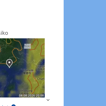
siko
Windböen
Windböen heute