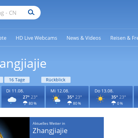
ete
HD Live Webcams
News & Videos
Reisen & Fre
angjiajie
16 Tage
Rückblick
Di 11.08.
Mi 12.08.
Do 13.08.
27°
23°
35°
23°
35°
23°
80 %
80 %
0 %
Aktuelles Wetter in
Zhangjiajie