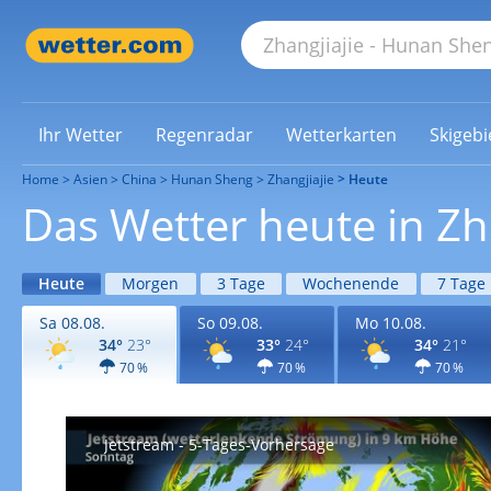
Ihr Wetter
Regenradar
Wetterkarten
Skigebi
Home
Asien
China
Hunan Sheng
Zhangjiajie
Heute
Das Wetter heute in Zh
Heute
Morgen
3 Tage
Wochenende
7 Tage
Sa 08.08.
So 09.08.
Mo 10.08.
34°
23°
33°
24°
34°
21°
70 %
70 %
70 %
Jetstream - 5-Tages-Vorhersage