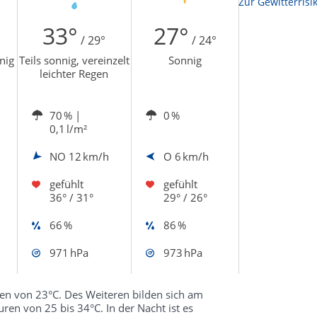
Zur Sonnenscheindauerkarte
Zur Gewitterrisi
33°
27°
/ 29°
/ 24°
nig
Teils sonnig, vereinzelt
Sonnig
leichter Regen
70 %
|
0 %
0,1 l/m²
NO
12 km/h
O
6 km/h
gefühlt
gefühlt
36° / 31°
29° / 26°
66 %
86 %
971 hPa
973 hPa
ren von 23°C. Des Weiteren bilden sich am
n von 25 bis 34°C. In der Nacht ist es