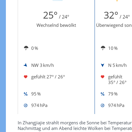
Zur Windgeschwindigkeitenkarte
25°
32°
/ 24°
/ 24°
Wechselnd bewölkt
Überwiegend son
0 %
10 %
NW
3 km/h
N
5 km/h
gefühlt
27° / 26°
gefühlt
35° / 26°
95 %
79 %
974 hPa
974 hPa
In Zhangjiajie strahlt morgens die Sonne bei Temperatu
Nachmittag und am Abend leichte Wolken bei Temperature