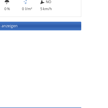
NO
0 %
0 l/m²
5 km/h
 anzeigen