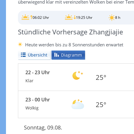
überwiegend klar mit vereinzelten Wolken bei einer Te
06:02 Uhr
19:25 Uhr
8 h
Stündliche Vorhersage Zhangjiajie
Heute werden bis zu 8 Sonnenstunden erwartet
Übersicht
Diagramm
22 - 23 Uhr
25°
Klar
23 - 00 Uhr
25°
Wolkig
Sonntag, 09.08.