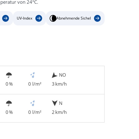
mperatur von 24°C.
UV-Index
Abnehmende Sichel
NO
0 %
0 l/m²
3 km/h
N
0 %
0 l/m²
2 km/h