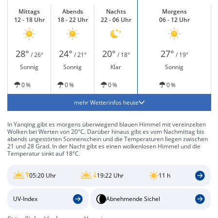
Mittags
Abends
Nachts
Morgens
12 - 18 Uhr
18 - 22 Uhr
22 - 06 Uhr
06 - 12 Uhr
28°
24°
20°
27°
/ 26°
/ 21°
/ 18°
/ 19°
Sonnig
Sonnig
Klar
Sonnig
0 %
0 %
0 %
0 %
mehr Wetterinfos heute
In Yanqing gibt es morgens überwiegend blauen Himmel mit vereinzelten
Wolken bei Werten von 20°C. Darüber hinaus gibt es vom Nachmittag bis
abends ungestörten Sonnenschein und die Temperaturen liegen zwischen
21 und 28 Grad. In der Nacht gibt es einen wolkenlosen Himmel und die
Temperatur sinkt auf 18°C.
05:20 Uhr
19:22 Uhr
11 h
UV-Index
Abnehmende Sichel