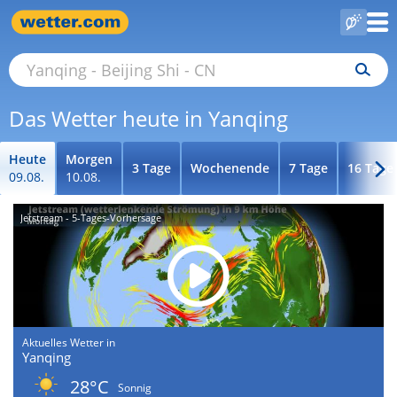
Das Wetter heute in Yanqing
Heute
Morgen
3 Tage
Wochenende
7 Tage
16 Tage
09.08.
10.08.
Jetstream - 5-Tages-Vorhersage
Aktuelles Wetter in
Yanqing
28°C
Sonnig