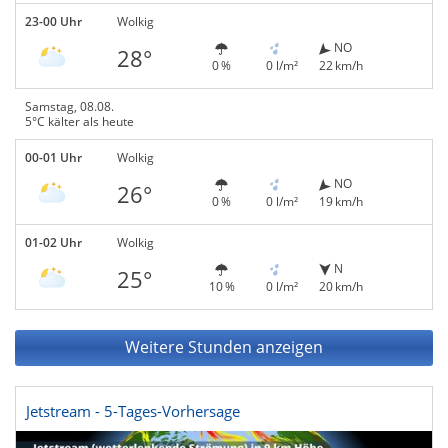
23-00 Uhr
Wolkig
NO
28°
0 %
0 l/m²
22 km/h
Samstag, 08.08.
5°C kälter als heute
00-01 Uhr
Wolkig
NO
26°
0 %
0 l/m²
19 km/h
01-02 Uhr
Wolkig
N
25°
10 %
0 l/m²
20 km/h
Weitere Stunden anzeigen
Jetstream - 5-Tages-Vorhersage