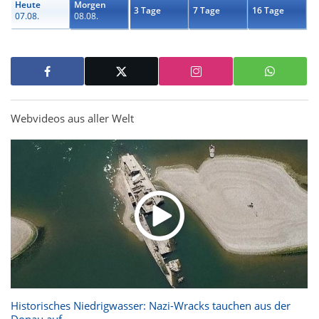
Heute
Morgen
3 Tage
7 Tage
16 Tage
07.08.
08.08.
Webvideos aus aller Welt
Historisches Niedrigwasser: Nazi-Wracks tauchen aus der