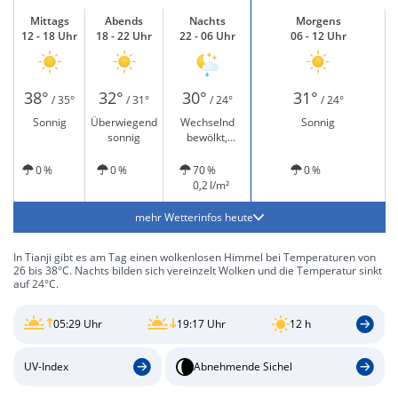
Mittags
Abends
Nachts
Morgens
12 - 18 Uhr
18 - 22 Uhr
22 - 06 Uhr
06 - 12 Uhr
38°
32°
30°
31°
/ 35°
/ 31°
/ 24°
/ 24°
Sonnig
Überwiegend
Wechselnd
Sonnig
sonnig
bewölkt,
vereinzelt
leichter Regen
0 %
0 %
70 %
0 %
0,2 l/m²
mehr Wetterinfos heute
In Tianji gibt es am Tag einen wolkenlosen Himmel bei Temperaturen von
26 bis 38°C. Nachts bilden sich vereinzelt Wolken und die Temperatur sinkt
auf 24°C.
05:29 Uhr
19:17 Uhr
12 h
UV-Index
Abnehmende Sichel