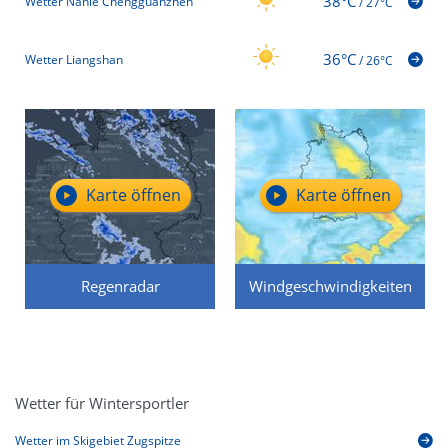
38°C
Wetter Nanle Chengguanzhen
/
27°C
36°C
Wetter Liangshan
/
26°C
Karte öffnen
Karte öffnen
Regenradar
Windgeschwindigkeiten
Wetter für Wintersportler
Wetter im Skigebiet Zugspitze