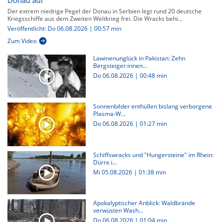
Donau auf
Der extrem niedrige Pegel der Donau in Serbien legt rund 20 deutsche
Kriegsschiffe aus dem Zweiten Weltkrieg frei. Die Wracks behi...
Veröffentlicht: Do 06.08.2026 | 00:57 min
Zum Video
Lawinenunglück in Pakistan: Zehn
Bergsteiger:innen...
Do 06.08.2026
|
00:48 min
Sonnenbilder enthüllen bislang verborgene
Plasma-W...
Do 06.08.2026
|
01:27 min
Schiffswracks und "Hungersteine" im Rhein:
Dürre i...
Mi 05.08.2026
|
01:38 min
Apokalyptischer Anblick: Waldbrände
verwüsten Wash...
Do 06.08.2026
|
01:04 min