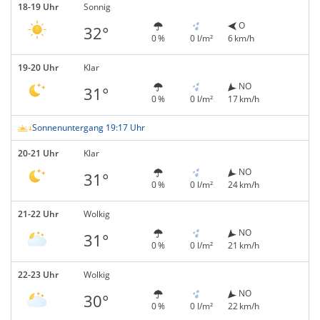
18-19 Uhr
Sonnig
O
32°
0 %
0 l/m²
6 km/h
19-20 Uhr
Klar
NO
31°
0 %
0 l/m²
17 km/h
Sonnenuntergang 19:17 Uhr
20-21 Uhr
Klar
NO
31°
0 %
0 l/m²
24 km/h
21-22 Uhr
Wolkig
NO
31°
0 %
0 l/m²
21 km/h
22-23 Uhr
Wolkig
NO
30°
0 %
0 l/m²
22 km/h