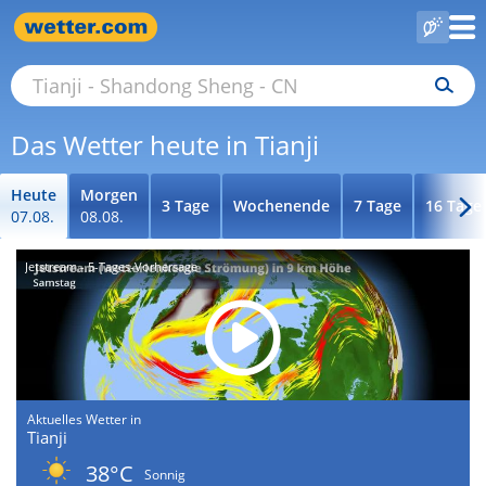
Das Wetter heute in Tianji
Heute
Morgen
3 Tage
Wochenende
7 Tage
16 Tage
07.08.
08.08.
Jetstream - 5-Tages-Vorhersage
Aktuelles Wetter in
Tianji
38°C
Sonnig