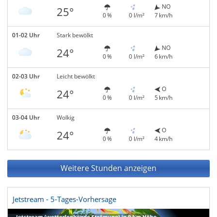
NO
25°
0 %
0 l/m²
7 km/h
01-02 Uhr
Stark bewölkt
NO
24°
0 %
0 l/m²
6 km/h
02-03 Uhr
Leicht bewölkt
O
24°
0 %
0 l/m²
5 km/h
03-04 Uhr
Wolkig
O
24°
0 %
0 l/m²
4 km/h
Weitere Stunden anzeigen
Jetstream - 5-Tages-Vorhersage