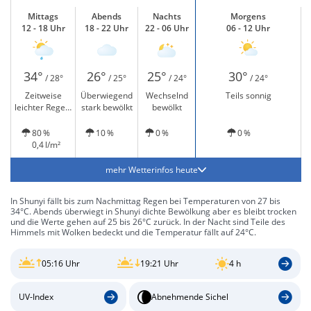
Mittags
Abends
Nachts
Morgens
12 - 18 Uhr
18 - 22 Uhr
22 - 06 Uhr
06 - 12 Uhr
34°
26°
25°
30°
/ 28°
/ 25°
/ 24°
/ 24°
Zeitweise
Überwiegend
Wechselnd
Teils sonnig
leichter Regen,
stark bewölkt
bewölkt
wenig Sonne
80 %
10 %
0 %
0 %
0,4 l/m²
mehr Wetterinfos heute
In Shunyi fällt bis zum Nachmittag Regen bei Temperaturen von 27 bis
34°C. Abends überwiegt in Shunyi dichte Bewölkung aber es bleibt trocken
und die Werte gehen auf 25 bis 26°C zurück. In der Nacht sind Teile des
Himmels mit Wolken bedeckt und die Temperatur fällt auf 24°C.
05:16 Uhr
19:21 Uhr
4 h
UV-Index
Abnehmende Sichel