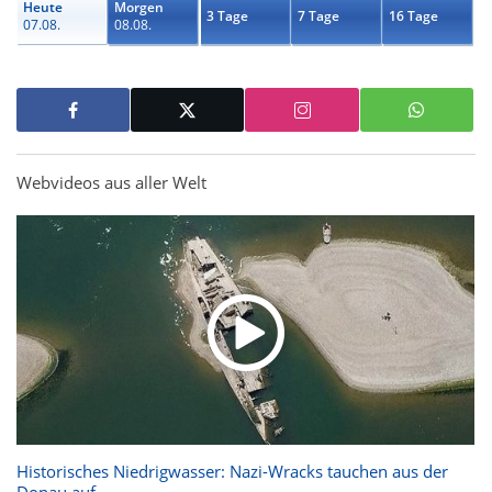
Heute
Morgen
3 Tage
7 Tage
16 Tage
07.08.
08.08.
Webvideos aus aller Welt
Historisches Niedrigwasser: Nazi-Wracks tauchen aus der