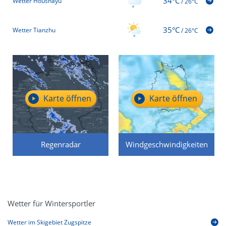
34°C
Wetter Houshayu
/
26°C
35°C
Wetter Tianzhu
/
26°C
Karte öffnen
Karte öffnen
Regenradar
Windgeschwindigkeiten
Wetter für Wintersportler
Wetter im Skigebiet Zugspitze