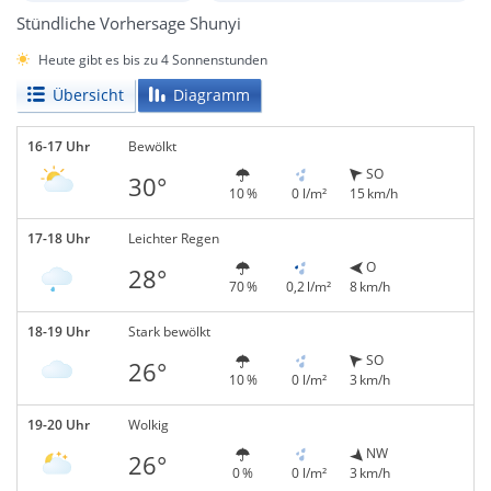
Stündliche Vorhersage Shunyi
Heute gibt es bis zu 4 Sonnenstunden
Übersicht
Diagramm
16-17 Uhr
Bewölkt
SO
30°
10 %
0 l/m²
15 km/h
17-18 Uhr
Leichter Regen
O
28°
70 %
0,2 l/m²
8 km/h
18-19 Uhr
Stark bewölkt
SO
26°
10 %
0 l/m²
3 km/h
19-20 Uhr
Wolkig
NW
26°
0 %
0 l/m²
3 km/h