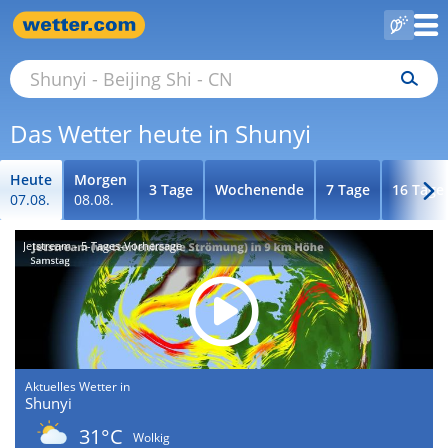
Das Wetter heute in Shunyi
Heute
Morgen
3 Tage
Wochenende
7 Tage
16 Tage
07.08.
08.08.
Jetstream - 5-Tages-Vorhersage
Aktuelles Wetter in
Shunyi
31°C
Wolkig