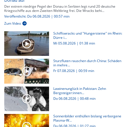
Donau auf
Der extrem niedrige Pegel der Donau in Serbien legt rund 20 deutsche
Kriegsschiffe aus dem Zweiten Weltkrieg frei. Die Wracks behi...
Veröffentlicht: Do 06.08.2026 | 00:57 min
Zum Video
Schiffswracks und "Hungersteine" im Rhein:
Dürre i...
Mi 05.08.2026
|
01:38 min
Sturzfluten rauschen durch China: Schäden
in mehre...
Fr 07.08.2026
|
00:59 min
Lawinenunglück in Pakistan: Zehn
Bergsteiger:innen...
Do 06.08.2026
|
00:48 min
Sonnenbilder enthüllen bislang verborgene
Plasma-W...
Do 06.08.2026
|
01:27 min