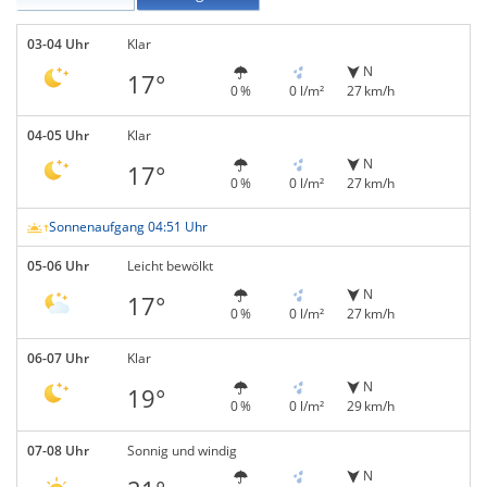
03-04 Uhr
Klar
N
17°
0 %
0 l/m²
27 km/h
04-05 Uhr
Klar
N
17°
0 %
0 l/m²
27 km/h
Sonnenaufgang 04:51 Uhr
05-06 Uhr
Leicht bewölkt
N
17°
0 %
0 l/m²
27 km/h
06-07 Uhr
Klar
N
19°
0 %
0 l/m²
29 km/h
07-08 Uhr
Sonnig und windig
N