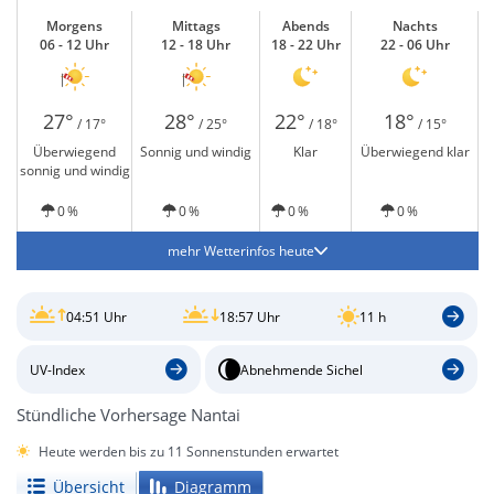
Morgens
Mittags
Abends
Nachts
06 - 12 Uhr
12 - 18 Uhr
18 - 22 Uhr
22 - 06 Uhr
27°
28°
22°
18°
/ 17°
/ 25°
/ 18°
/ 15°
Überwiegend
Sonnig und windig
Klar
Überwiegend klar
sonnig und windig
0 %
0 %
0 %
0 %
mehr Wetterinfos heute
04:51 Uhr
18:57 Uhr
11 h
UV-Index
Abnehmende Sichel
Stündliche Vorhersage Nantai
Heute werden bis zu 11 Sonnenstunden erwartet
Übersicht
Diagramm