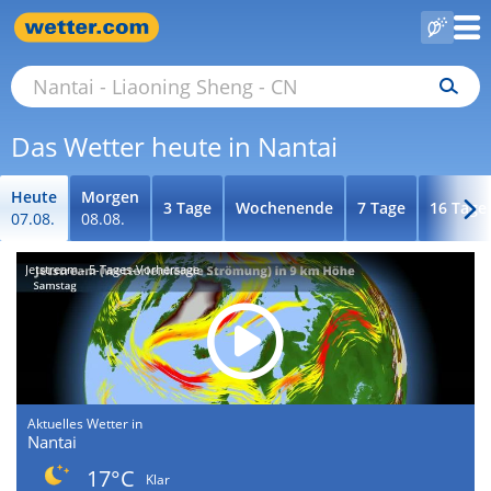
Das Wetter heute in Nantai
Heute
Morgen
3 Tage
Wochenende
7 Tage
16 Tage
07.08.
08.08.
Jetstream - 5-Tages-Vorhersage
Aktuelles Wetter in
Nantai
17°C
Klar