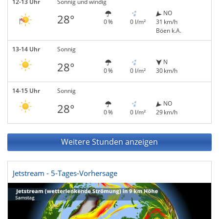
12-13 Uhr
Sonnig und windig
NO
28°
0 %
0 l/m²
31 km/h
Böen k.A.
13-14 Uhr
Sonnig
N
28°
0 %
0 l/m²
30 km/h
14-15 Uhr
Sonnig
NO
28°
0 %
0 l/m²
29 km/h
Weitere Stunden anzeigen
Jetstream - 5-Tages-Vorhersage