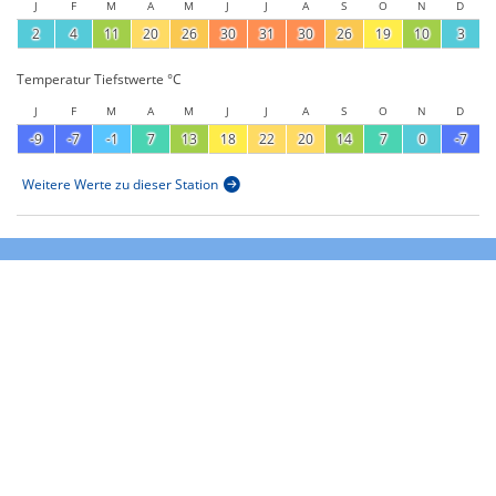
J
F
M
A
M
J
J
A
S
O
N
D
2
4
11
20
26
30
31
30
26
19
10
3
Temperatur Tiefstwerte °C
J
F
M
A
M
J
J
A
S
O
N
D
-9
-7
-1
7
13
18
22
20
14
7
0
-7
Weitere Werte zu dieser Station