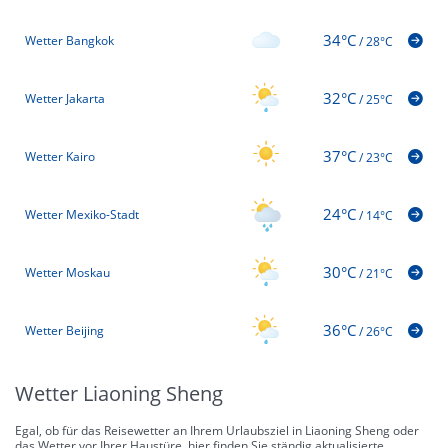
34°C
Wetter Bangkok
/
28°C
32°C
Wetter Jakarta
/
25°C
37°C
Wetter Kairo
/
23°C
24°C
Wetter Mexiko-Stadt
/
14°C
30°C
Wetter Moskau
/
21°C
36°C
Wetter Beijing
/
26°C
Wetter Liaoning Sheng
Egal, ob für das Reisewetter an Ihrem Urlaubsziel in Liaoning Sheng oder
das Wetter vor Ihrer Haustüre, hier finden Sie ständig aktualisierte