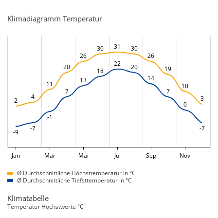
Klimadiagramm Temperatur
31
30
30
26
26
22
20
20
19
18
14
13
11
10
7
7
4
3
2
0
-1
-7
-7
-9
Jan
Mar
Mai
Jul
Sep
Nov
Ø Durchschnittliche Höchsttemperatur in °C
Ø Durchschnittliche Tiefsttemperatur in °C
Klimatabelle
Temperatur Höchstwerte °C