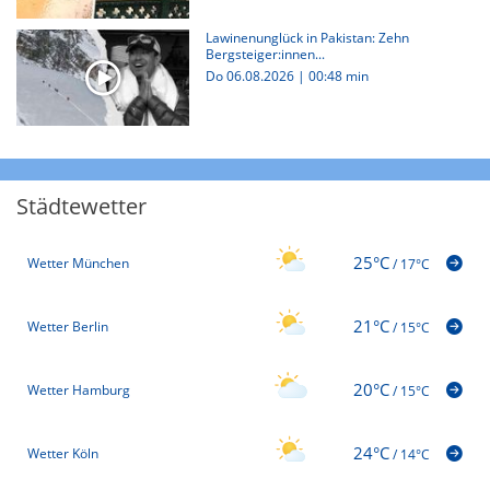
Lawinenunglück in Pakistan: Zehn
Bergsteiger:innen...
Do 06.08.2026
|
00:48 min
Städtewetter
25°C
Wetter München
/
17°C
21°C
Wetter Berlin
/
15°C
20°C
Wetter Hamburg
/
15°C
24°C
Wetter Köln
/
14°C