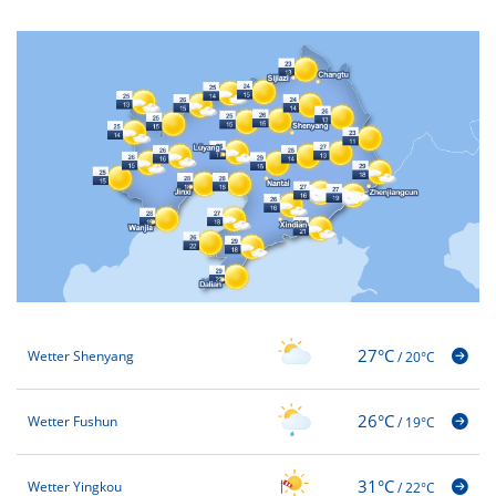
27°C
Wetter Shenyang
/
20°C
26°C
Wetter Fushun
/
19°C
31°C
Wetter Yingkou
/
22°C