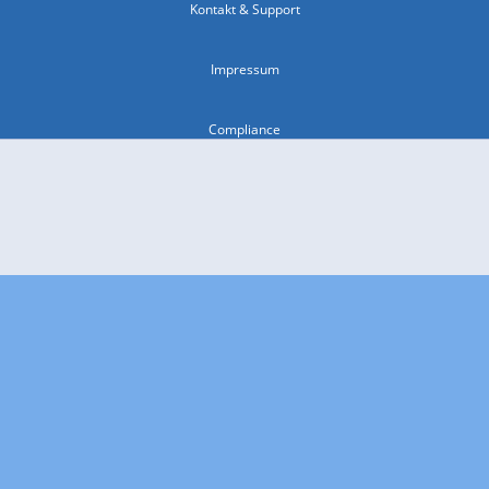
Kontakt & Support
Impressum
Compliance
Barrierefreiheit
Nutzungsbedingungen
© 2026 wetter.com Group GmbH - alle Rechte vorbehalten