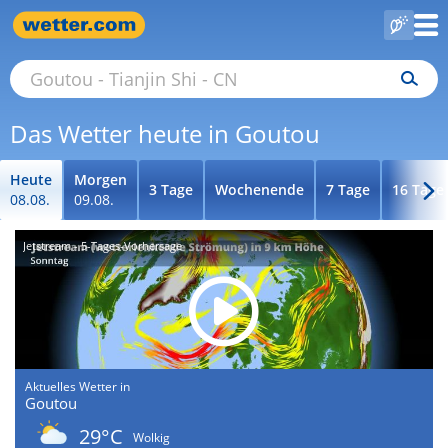
Das Wetter heute in Goutou
Heute
Morgen
3 Tage
Wochenende
7 Tage
16 Tage
08.08.
09.08.
Jetstream - 5-Tages-Vorhersage
Aktuelles Wetter in
Goutou
29°C
Wolkig