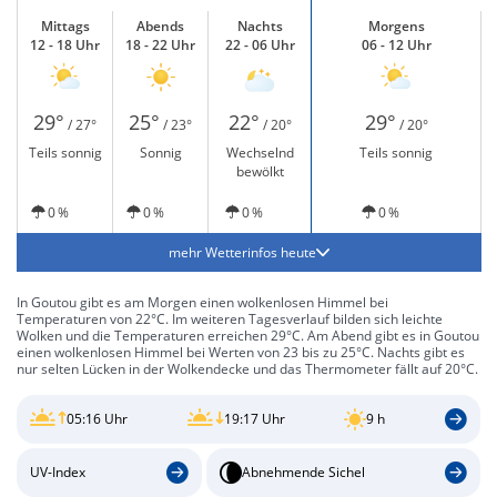
Mittags
Abends
Nachts
Morgens
12 - 18 Uhr
18 - 22 Uhr
22 - 06 Uhr
06 - 12 Uhr
29°
25°
22°
29°
/ 27°
/ 23°
/ 20°
/ 20°
Teils sonnig
Sonnig
Wechselnd
Teils sonnig
bewölkt
0 %
0 %
0 %
0 %
mehr Wetterinfos heute
In Goutou gibt es am Morgen einen wolkenlosen Himmel bei
Temperaturen von 22°C. Im weiteren Tagesverlauf bilden sich leichte
Wolken und die Temperaturen erreichen 29°C. Am Abend gibt es in Goutou
einen wolkenlosen Himmel bei Werten von 23 bis zu 25°C. Nachts gibt es
nur selten Lücken in der Wolkendecke und das Thermometer fällt auf 20°C.
05:16 Uhr
19:17 Uhr
9 h
UV-Index
Abnehmende Sichel