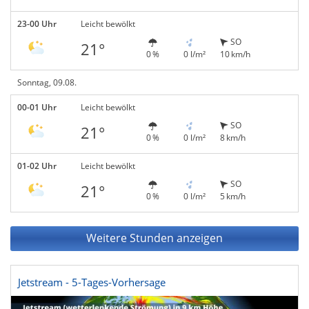
23-00 Uhr
Leicht bewölkt
SO
21°
0 %
0 l/m²
10 km/h
Sonntag, 09.08.
00-01 Uhr
Leicht bewölkt
SO
21°
0 %
0 l/m²
8 km/h
01-02 Uhr
Leicht bewölkt
SO
21°
0 %
0 l/m²
5 km/h
Weitere Stunden anzeigen
Jetstream - 5-Tages-Vorhersage