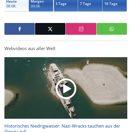
Heute
Morgen
3 Tage
7 Tage
16 Tage
08.08.
09.08.
Webvideos aus aller Welt
Historisches Niedrigwasser: Nazi-Wracks tauchen aus der
Donau auf