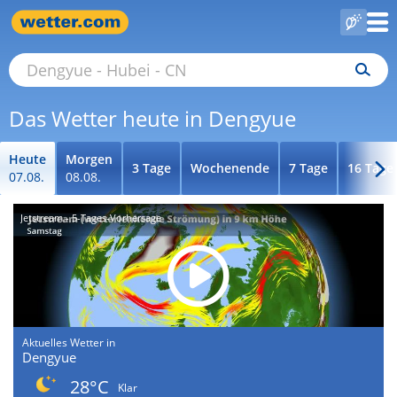
Das Wetter heute in Dengyue
Heute
Morgen
3 Tage
Wochenende
7 Tage
16 Tage
07.08.
08.08.
Jetstream - 5-Tages-Vorhersage
Aktuelles Wetter in
Dengyue
28°C
Klar