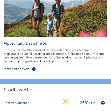
Alpbachtal… Das ist Tirol.
Im Tiroler Alpbachtal erwartet dich ein erlebnisreicher Sommer:
Majestätische Gipfel, faszinierende Klammen, funkelnde Seen. Umrahmt
von den grünen Grasbergen der Kitzbüheler Alpen ist das Alpbachtal ein
Geheimtipp für große und kleine Gipfelstürmer.
Jetzt entdecken
Städtewetter
25°C
Wetter München
/
17°C