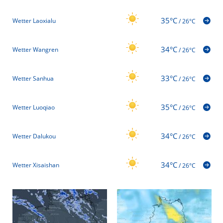
35°C
Wetter Laoxialu
/
26°C
34°C
Wetter Wangren
/
26°C
33°C
Wetter Sanhua
/
26°C
35°C
Wetter Luoqiao
/
26°C
34°C
Wetter Dalukou
/
26°C
34°C
Wetter Xisaishan
/
26°C