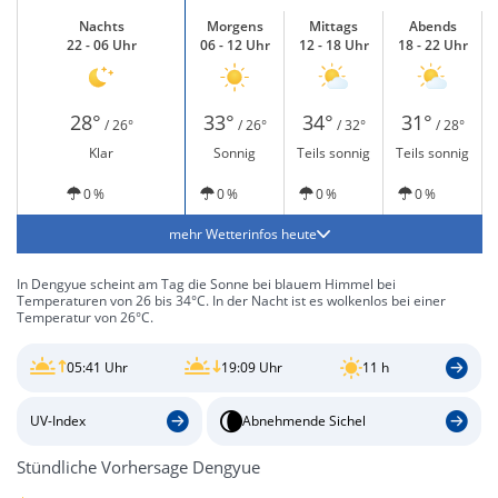
Nachts
Morgens
Mittags
Abends
22 - 06 Uhr
06 - 12 Uhr
12 - 18 Uhr
18 - 22 Uhr
28°
33°
34°
31°
/ 26°
/ 26°
/ 32°
/ 28°
Klar
Sonnig
Teils sonnig
Teils sonnig
0 %
0 %
0 %
0 %
mehr Wetterinfos heute
In Dengyue scheint am Tag die Sonne bei blauem Himmel bei
Temperaturen von 26 bis 34°C. In der Nacht ist es wolkenlos bei einer
Temperatur von 26°C.
05:41 Uhr
19:09 Uhr
11 h
UV-Index
Abnehmende Sichel
Stündliche Vorhersage Dengyue