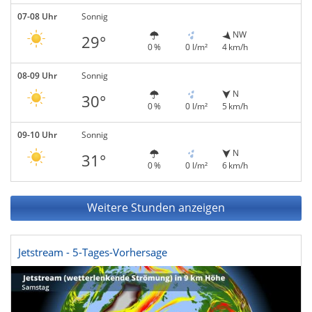
07-08 Uhr
Sonnig
NW
29°
0 %
0 l/m²
4 km/h
08-09 Uhr
Sonnig
N
30°
0 %
0 l/m²
5 km/h
09-10 Uhr
Sonnig
N
31°
0 %
0 l/m²
6 km/h
Weitere Stunden anzeigen
Jetstream - 5-Tages-Vorhersage