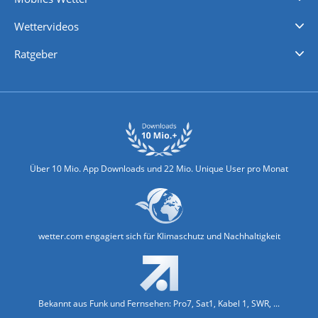
iPhone Wetter
iPad Wetter
Android Wetter
Wettervideos
Nachrichten
Deutschlandwetter
Schweizwetter
Österreichwetter
Regionalwetter
Wetter in Europa
Wetter Weltweit
Wetterlexikon
Promi-News
Ratgeber
Biowetter
Glätteindex
Reiseziel Finder
Erkältungswetter
Klima & Umwelt
Über 10 Mio. App Downloads und 22 Mio. Unique User pro Monat
wetter.com engagiert sich für Klimaschutz und Nachhaltigkeit
Bekannt aus Funk und Fernsehen: Pro7, Sat1, Kabel 1, SWR, ...