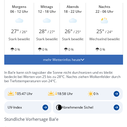
Morgens
Mittags
Abends
Nachts
06 - 12 Uhr
12 - 18 Uhr
18 - 22 Uhr
22 - 06 Uhr
27°
28°
26°
25°
/ 26°
/ 27°
/ 25°
/ 24°
Stark bewölkt
Stark bewölkt
Stark bewölkt
Wechselnd bewölkt
0 %
0 %
0 %
0 %
mehr Wetterinfos heute
In Bai’e kann sich tagsüber die Sonne nicht durchsetzen und es bleibt
bedeckt bei Werten von 25 bis zu 28°C. Nachts ziehen Wolkenfelder durch
bei Tiefsttemperaturen von 24°C.
05:47 Uhr
18:58 Uhr
0 h
UV-Index
Abnehmende Sichel
Stündliche Vorhersage Bai’e