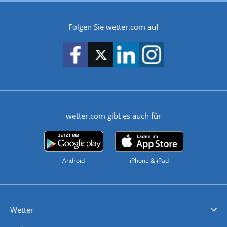
Folgen Sie wetter.com auf
wetter.com gibt es auch für
Android
iPhone & iPad
Wetter
Videovorhersagen
Kolumnen
Unwetterwarnungen
wetter.com Deutschland
wetter.com Schweiz
wetter.com Österreich
Werben
Homepage Widget
Wetter API
Wetter- und Geodaten - meteonomiqs.com
tiempo.es
meteos24.fr
ilmeteo24.it
pogoda24.pl
weather24.co.uk