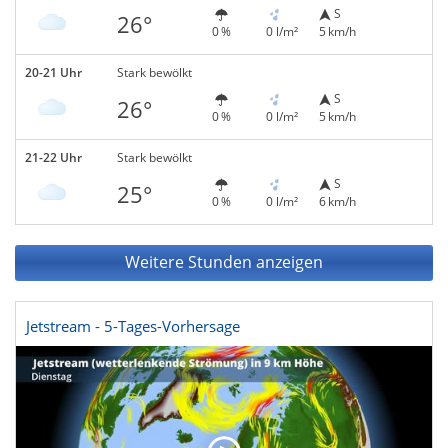
S
26°
0 %
0 l/m²
5 km/h
20-21 Uhr
Stark bewölkt
S
26°
0 %
0 l/m²
5 km/h
21-22 Uhr
Stark bewölkt
S
25°
0 %
0 l/m²
6 km/h
Weitere Stunden anzeigen
Jetstream - 5-Tages-Vorhersage