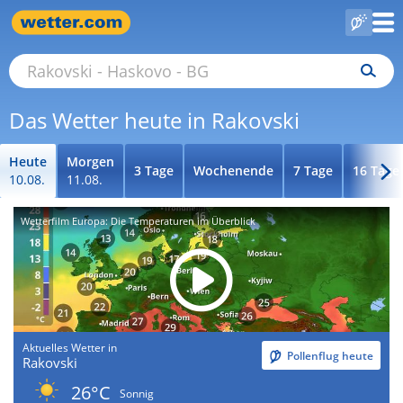
Das Wetter heute in Rakovski
Heute
Morgen
3 Tage
Wochenende
7 Tage
16 Tage
10.08.
11.08.
Wetterfilm Europa: Die Temperaturen im Überblick
Aktuelles Wetter in
Pollenflug heute
Rakovski
26°C
Sonnig