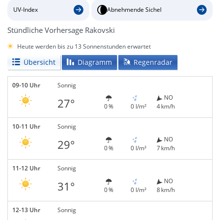
UV-Index
Abnehmende Sichel
Stündliche Vorhersage Rakovski
Heute werden bis zu 13 Sonnenstunden erwartet
Übersicht
Diagramm
Regenradar
09-10 Uhr
Sonnig
NO
27°
0 %
0 l/m²
4 km/h
10-11 Uhr
Sonnig
NO
29°
0 %
0 l/m²
7 km/h
11-12 Uhr
Sonnig
NO
31°
0 %
0 l/m²
8 km/h
12-13 Uhr
Sonnig