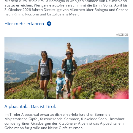
Mit dem Auto ist die Emilia Romagna in wenigen Stunden von Deutschland
aus zu erreichen. Wer gerne autofrei reist, nimmt die Bahn: Von 2. April bis
3. Oktober 2026 fahren Direktzüge von München über Bologna und Cesena
nach Rimini, Riccione und Cattolica ans Meer.
Hier mehr erfahren
ANZEIGE
Alpbachtal… Das ist Tirol.
Im Tiroler Alpbachtal erwartet dich ein erlebnisreicher Sommer:
Majestätische Gipfel, faszinierende Klammen, funkelnde Seen. Umrahmt
von den grünen Grasbergen der Kitzbüheler Alpen ist das Alpbachtal ein
Geheimtipp für große und kleine Gipfelstürmer.