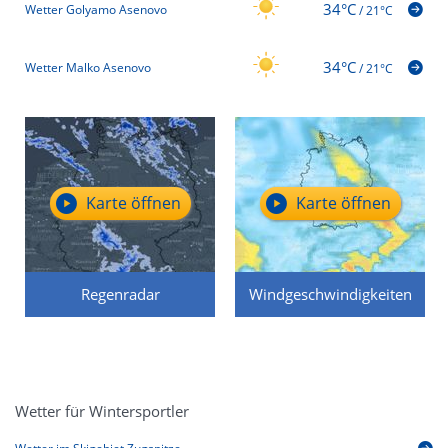
34°C
Wetter Golyamo Asenovo
/
21°C
34°C
Wetter Malko Asenovo
/
21°C
Karte öffnen
Karte öffnen
Regenradar
Windgeschwindigkeiten
Wetter für Wintersportler