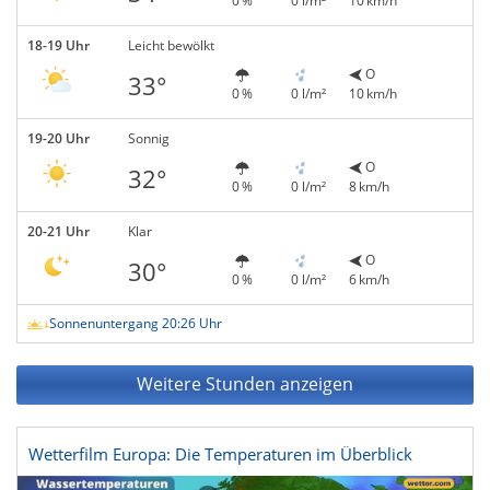
0 %
0 l/m²
10 km/h
18-19 Uhr
Leicht bewölkt
O
33°
0 %
0 l/m²
10 km/h
19-20 Uhr
Sonnig
O
32°
0 %
0 l/m²
8 km/h
20-21 Uhr
Klar
O
30°
0 %
0 l/m²
6 km/h
Sonnenuntergang 20:26 Uhr
Weitere Stunden anzeigen
Wetterfilm Europa: Die Temperaturen im Überblick