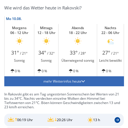
Wie wird das Wetter heute in Rakovski?
Mo
10.08.
Morgens
Mittags
Abends
Nachts
06 - 12 Uhr
12 - 18 Uhr
18 - 22 Uhr
22 - 06 Uhr
31°
34°
33°
27°
/ 21°
/ 32°
/ 28°
/ 21°
Sonnig
Sonnig
Überwiegend sonnig
Leicht bewölkt
0 %
0 %
0 %
0 %
mehr Wetterinfos heute
In Rakovski gibt es am Tag ungestörten Sonnenschein bei Werten von 21
bis zu 34°C. Nachts verdecken einzelne Wolken den Himmel bei
Tiefstwerten von 21°C. Böen können Geschwindigkeiten zwischen 13 und
23 km/h erreichen.
06:19 Uhr
20:26 Uhr
13 h