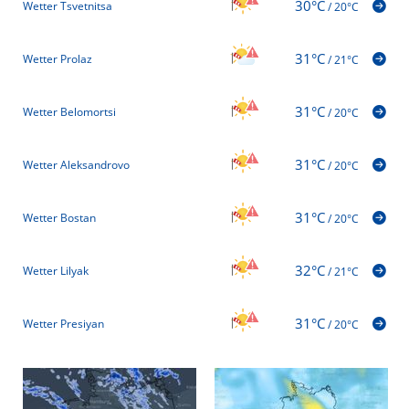
30°C
Wetter Tsvetnitsa
/
20°C
31°C
Wetter Prolaz
/
21°C
31°C
Wetter Belomortsi
/
20°C
31°C
Wetter Aleksandrovo
/
20°C
31°C
Wetter Bostan
/
20°C
32°C
Wetter Lilyak
/
21°C
31°C
Wetter Presiyan
/
20°C