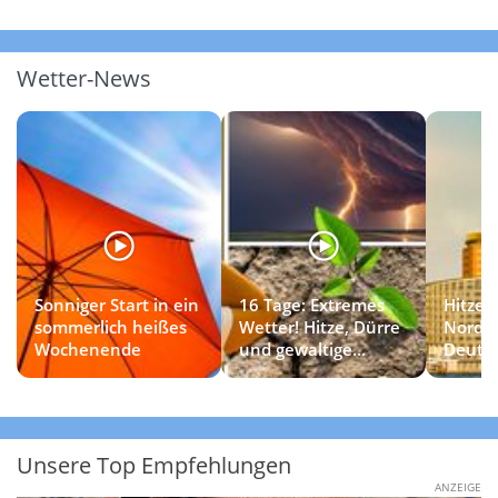
Wetter-News
Sonniger Start in ein
16 Tage: Extremes
Hitzet
sommerlich heißes
Wetter! Hitze, Dürre
Norde
Wochenende
und gewaltige
Deuts
Gewitter
Unsere Top Empfehlungen
ANZEIGE