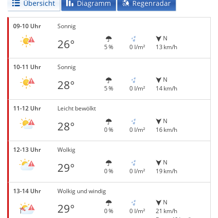
Übersicht
Diagramm
Regenradar
09-10 Uhr
Sonnig
N
26°
5 %
0 l/m²
13 km/h
10-11 Uhr
Sonnig
N
28°
5 %
0 l/m²
14 km/h
11-12 Uhr
Leicht bewölkt
N
28°
0 %
0 l/m²
16 km/h
12-13 Uhr
Wolkig
N
29°
0 %
0 l/m²
19 km/h
13-14 Uhr
Wolkig und windig
N
29°
0 %
0 l/m²
21 km/h