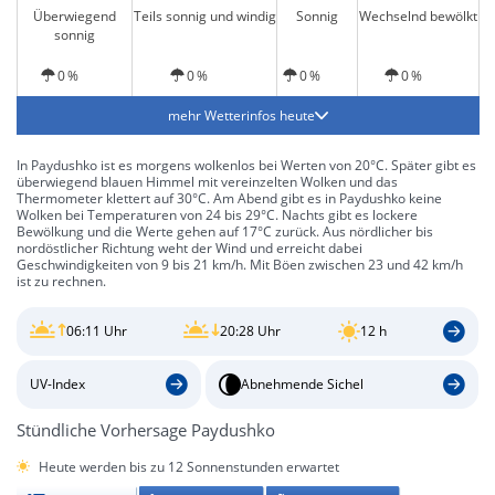
Überwiegend
Teils sonnig und windig
Sonnig
Wechselnd bewölkt
sonnig
0 %
0 %
0 %
0 %
mehr Wetterinfos heute
In Paydushko ist es morgens wolkenlos bei Werten von 20°C. Später gibt es
überwiegend blauen Himmel mit vereinzelten Wolken und das
Thermometer klettert auf 30°C. Am Abend gibt es in Paydushko keine
Wolken bei Temperaturen von 24 bis 29°C. Nachts gibt es lockere
Bewölkung und die Werte gehen auf 17°C zurück. Aus nördlicher bis
nordöstlicher Richtung weht der Wind und erreicht dabei
Geschwindigkeiten von 9 bis 21 km/h. Mit Böen zwischen 23 und 42 km/h
ist zu rechnen.
06:11 Uhr
20:28 Uhr
12 h
UV-Index
Abnehmende Sichel
Stündliche Vorhersage Paydushko
Heute werden bis zu 12 Sonnenstunden erwartet