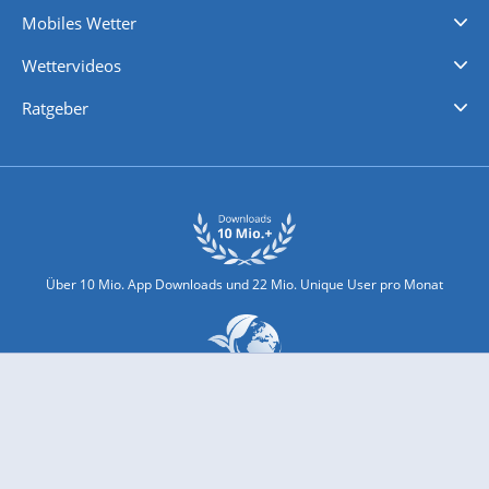
Mobiles Wetter
iPhone Wetter
iPad Wetter
Android Wetter
Wettervideos
Nachrichten
Deutschlandwetter
Schweizwetter
Österreichwetter
Regionalwetter
Wetter in Europa
Wetter Weltweit
Wetterlexikon
Promi-News
Ratgeber
Biowetter
Glätteindex
Reiseziel Finder
Erkältungswetter
Klima & Umwelt
Über 10 Mio. App Downloads und 22 Mio. Unique User pro Monat
wetter.com engagiert sich für Klimaschutz und Nachhaltigkeit