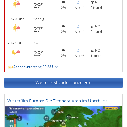
N
29°
0 %
0 l/m²
19 km/h
19-20 Uhr
Sonnig
NO
27°
0 %
0 l/m²
14 km/h
20-21 Uhr
Klar
NO
25°
0 %
0 l/m²
8 km/h
Sonnenuntergang 20:28 Uhr
Weitere Stunden anzeigen
Wetterfilm Europa: Die Temperaturen im Überblick