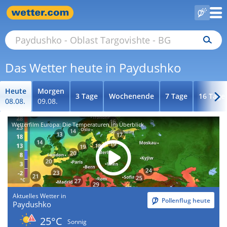
Das Wetter heute in Paydushko
Heute
Morgen
3 Tage
Wochenende
7 Tage
16 Tage
08.08.
09.08.
Wetterfilm Europa: Die Temperaturen im Überblick
Aktuelles Wetter in
Pollenflug heute
Paydushko
25°C
Sonnig