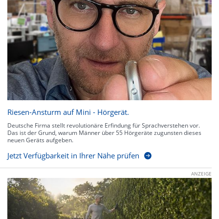
Riesen-Ansturm auf Mini - Hörgerät.
Deutsche Firma stellt revolutionäre Erfindung für Sprachverstehen vor.
Das ist der Grund, warum Männer über 55 Hörgeräte zugunsten dieses
neuen Geräts aufgeben.
Jetzt Verfügbarkeit in Ihrer Nähe prüfen
ANZEIGE