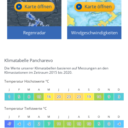
Karte öffnen
Karte öffnen
Regenradar
Windgeschwindigkeiten
Klimatabelle Pancharevo
Die Werte unserer Klimatabellen basieren auf Messungen an den
Klimastationen im Zeitraum 2015 bis 2020.
Temperatur Höchstwerte °C
J
F
M
A
M
J
J
A
S
O
N
D
1
5
8
13
16
20
23
23
19
14
9
3
Temperatur Tiefstwerte °C
J
F
M
A
M
J
J
A
S
O
N
D
-7
-4
-2
2
7
11
13
13
10
5
0
-4