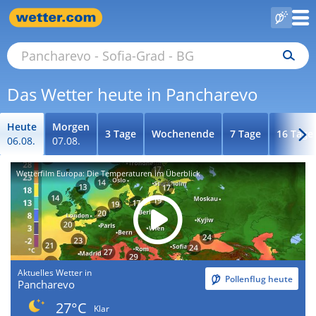
Das Wetter heute in Pancharevo
Heute
Morgen
3 Tage
Wochenende
7 Tage
16 Tage
06.08.
07.08.
Wetterfilm Europa: Die Temperaturen im Überblick
Aktuelles Wetter in
Pollenflug heute
Pancharevo
27°C
Klar