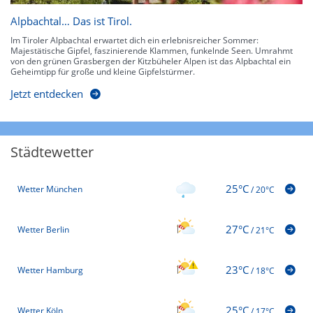
Alpbachtal… Das ist Tirol.
Im Tiroler Alpbachtal erwartet dich ein erlebnisreicher Sommer:
Majestätische Gipfel, faszinierende Klammen, funkelnde Seen. Umrahmt
von den grünen Grasbergen der Kitzbüheler Alpen ist das Alpbachtal ein
Geheimtipp für große und kleine Gipfelstürmer.
Jetzt entdecken
Städtewetter
25°C
Wetter München
/
20°C
27°C
Wetter Berlin
/
21°C
23°C
Wetter Hamburg
/
18°C
25°C
Wetter Köln
/
17°C