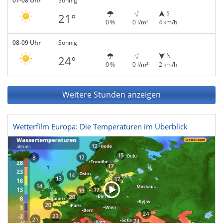
07-08 Uhr
Sonnig
S
21°
0 %
0 l/m²
4 km/h
08-09 Uhr
Sonnig
N
24°
0 %
0 l/m²
2 km/h
Weitere Stunden anzeigen
Wetterfilm Europa: Die Temperaturen im Überblick