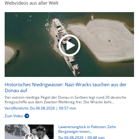
Webvideos aus aller Welt
Historisches Niedrigwasser: Nazi-Wracks tauchen aus der
Donau auf
Der extrem niedrige Pegel der Donau in Serbien legt rund 20 deutsche
Kriegsschiffe aus dem Zweiten Weltkrieg frei. Die Wracks behi...
Veröffentlicht: Do 06.08.2026 | 00:57 min
Zum Video
Lawinenunglück in Pakistan: Zehn
Bergsteiger:innen...
Do 06.08.2026
|
00:48 min