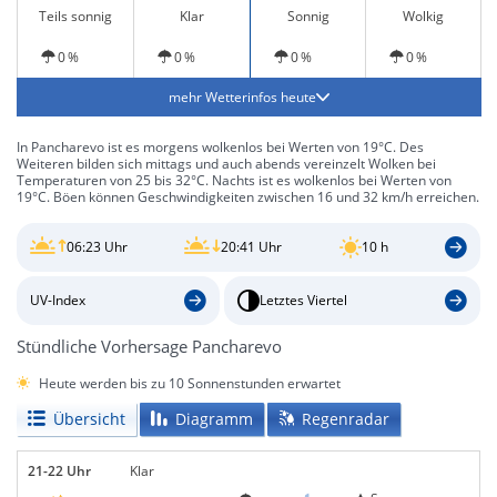
Teils sonnig
Klar
Sonnig
Wolkig
0 %
0 %
0 %
0 %
mehr Wetterinfos heute
In Pancharevo ist es morgens wolkenlos bei Werten von 19°C. Des
Weiteren bilden sich mittags und auch abends vereinzelt Wolken bei
Temperaturen von 25 bis 32°C. Nachts ist es wolkenlos bei Werten von
19°C. Böen können Geschwindigkeiten zwischen 16 und 32 km/h erreichen.
06:23 Uhr
20:41 Uhr
10 h
UV-Index
Letztes Viertel
Stündliche Vorhersage Pancharevo
Heute werden bis zu 10 Sonnenstunden erwartet
Übersicht
Diagramm
Regenradar
21-22 Uhr
Klar