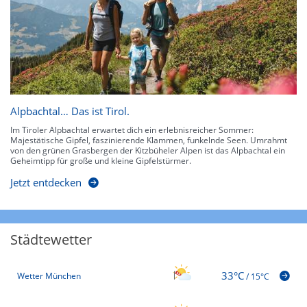
Alpbachtal… Das ist Tirol.
Im Tiroler Alpbachtal erwartet dich ein erlebnisreicher Sommer:
Majestätische Gipfel, faszinierende Klammen, funkelnde Seen. Umrahmt
von den grünen Grasbergen der Kitzbüheler Alpen ist das Alpbachtal ein
Geheimtipp für große und kleine Gipfelstürmer.
Jetzt entdecken
Städtewetter
33°C
Wetter München
/
15°C