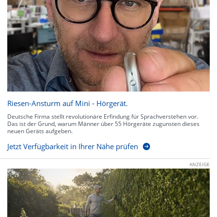
Riesen-Ansturm auf Mini - Hörgerät.
Deutsche Firma stellt revolutionäre Erfindung für Sprachverstehen vor.
Das ist der Grund, warum Männer über 55 Hörgeräte zugunsten dieses
neuen Geräts aufgeben.
Jetzt Verfügbarkeit in Ihrer Nähe prüfen
ANZEIGE