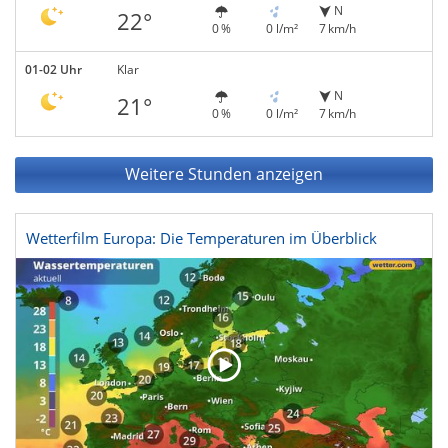
N
22°
0 %
0 l/m²
7 km/h
01-02 Uhr
Klar
N
21°
0 %
0 l/m²
7 km/h
Weitere Stunden anzeigen
Wetterfilm Europa: Die Temperaturen im Überblick