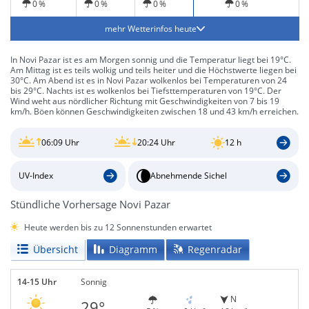
0 %
0 %
0 %
0 %
mehr Wetterinfos heute
In Novi Pazar ist es am Morgen sonnig und die Temperatur liegt bei 19°C.
Am Mittag ist es teils wolkig und teils heiter und die Höchstwerte liegen bei
30°C. Am Abend ist es in Novi Pazar wolkenlos bei Temperaturen von 24
bis 29°C. Nachts ist es wolkenlos bei Tiefsttemperaturen von 19°C. Der
Wind weht aus nördlicher Richtung mit Geschwindigkeiten von 7 bis 19
km/h. Böen können Geschwindigkeiten zwischen 18 und 43 km/h erreichen.
06:09 Uhr
20:24 Uhr
12 h
UV-Index
Abnehmende Sichel
Stündliche Vorhersage Novi Pazar
Heute werden bis zu 12 Sonnenstunden erwartet
Übersicht
Diagramm
Regenradar
14-15 Uhr
Sonnig
N
29°