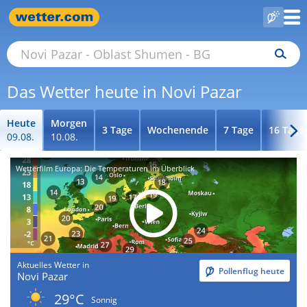
Das Wetter heute in Novi Pazar
Heute
Morgen
3 Tage
Wochenende
7 Tage
16 Tage
09.08.
10.08.
Wetterfilm Europa: Die Temperaturen im Überblick
Aktuelles Wetter in
Pollenflug heute
Novi Pazar
29°C
Sonnig