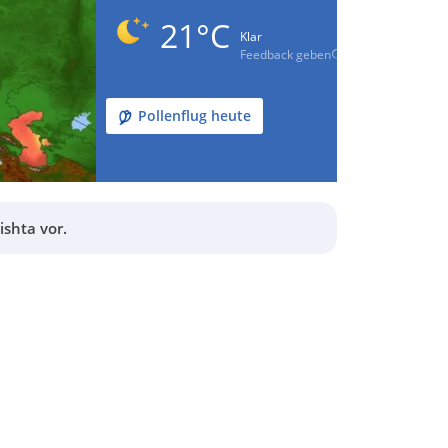
21°C
Klar
Feedback geben
Pollenflug heute
shta vor.