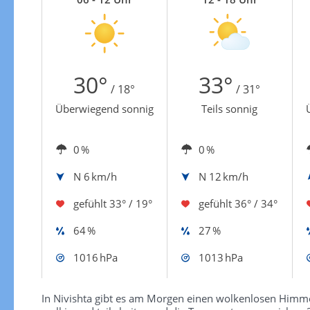
30°
33°
/ 18°
/ 31°
Überwiegend sonnig
Teils sonnig
0 %
0 %
N
6 km/h
N
12 km/h
gefühlt
33° / 19°
gefühlt
36° / 34°
64 %
27 %
1016 hPa
1013 hPa
In Nivishta gibt es am Morgen einen wolkenlosen Himmel