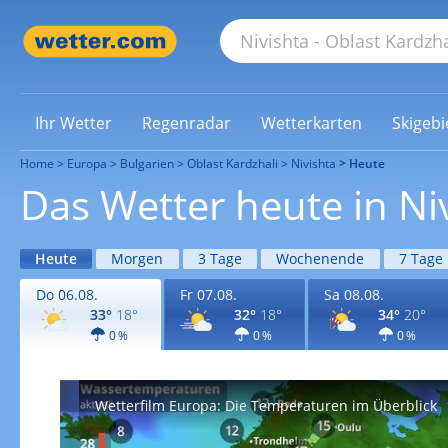
Ihr Wetter
Regenradar
Wetterkarten
Skigebi
Home
Europa
Bulgarien
Oblast Kardzhali
Nivishta
Heute
Das Wetter heute in Ni
Heute
Morgen
3 Tage
Wochenende
7 Tage
Do 06.08.
Fr 07.08.
Sa 08.08.
33°
18°
32°
18°
34°
20°
0 %
0 %
0 %
Wetterfilm Europa: Die Temperaturen im Überblick