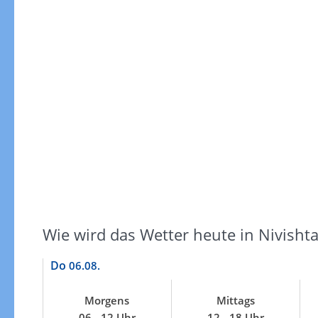
Regenradar
Wie wird das Wetter heute in Nivishta
Do
06.08.
Morgens
Mittags
Zum animierten Regenradar
06 - 12 Uhr
12 - 18 Uhr