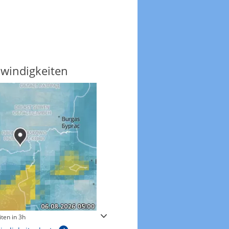
windigkeiten
Gewitterrisiko
ten in 3h
Gewitterrisiko in 3h