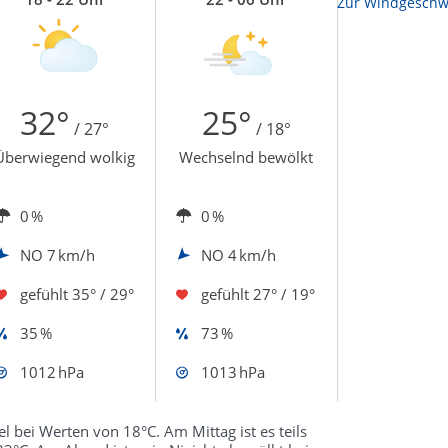
Zur Temperaturkarte
Zur Windgeschwi
32°
25°
/ 27°
/ 18°
Überwiegend wolkig
Wechselnd bewölkt
0 %
0 %
NO
7 km/h
NO
4 km/h
gefühlt
35° / 29°
gefühlt
27° / 19°
35 %
73 %
1012 hPa
1013 hPa
 bei Werten von 18°C. Am Mittag ist es teils