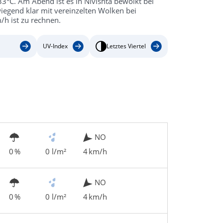
33°C. Am Abend ist es in Nivishta bewölkt bei
iegend klar mit vereinzelten Wolken bei
h ist zu rechnen.
UV-Index
Letztes Viertel
NO
0 %
0 l/m²
4 km/h
NO
0 %
0 l/m²
4 km/h