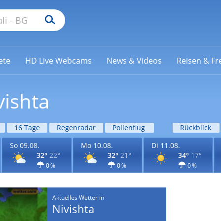
ete
HD Live Webcams
News & Videos
Reisen & Fre
vishta
16 Tage
Regenradar
Pollenflug
Rückblick
So 09.08.
Mo 10.08.
Di 11.08.
32°
22°
32°
21°
34°
17°
0 %
0 %
0 %
Aktuelles Wetter in
Nivishta