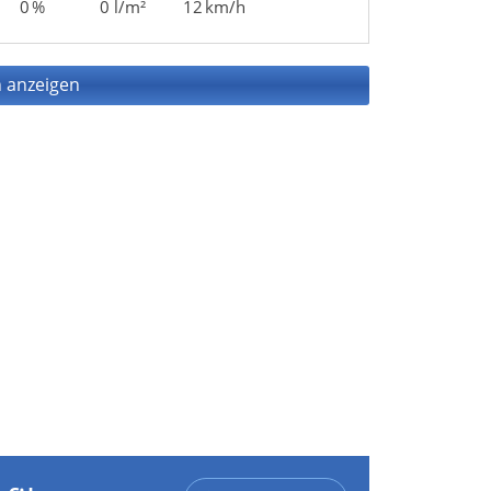
0 %
0 l/m²
12 km/h
 anzeigen