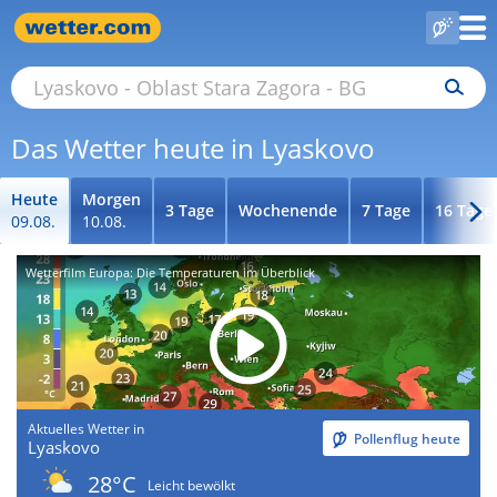
Das Wetter heute in Lyaskovo
Heute
Morgen
3 Tage
Wochenende
7 Tage
16 Tage
09.08.
10.08.
Wetterfilm Europa: Die Temperaturen im Überblick
Aktuelles Wetter in
Pollenflug heute
Lyaskovo
28°C
Leicht bewölkt