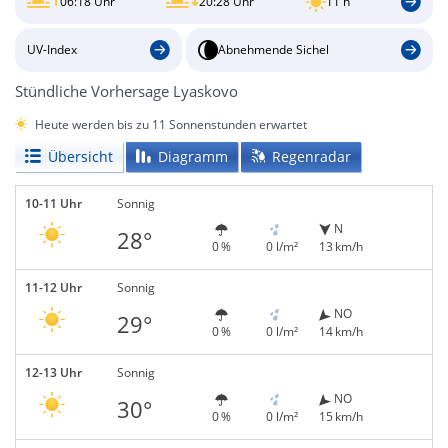
06:18 Uhr
20:28 Uhr
11 h
UV-Index
Abnehmende Sichel
Stündliche Vorhersage Lyaskovo
Heute werden bis zu 11 Sonnenstunden erwartet
Übersicht
Diagramm
Regenradar
10-11 Uhr
Sonnig
N
28°
0 %
0 l/m²
13 km/h
11-12 Uhr
Sonnig
NO
29°
0 %
0 l/m²
14 km/h
12-13 Uhr
Sonnig
NO
30°
0 %
0 l/m²
15 km/h