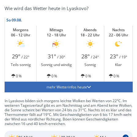
Wie wird das Wetter heute in Lyaskovo?
So
09.08.
Morgens
Mittags
Abends
Nachts
06 - 12 Uhr
12 - 18 Uhr
18 - 22 Uhr
22 - 06 Uhr
29°
31°
28°
23°
/ 22°
/ 30°
/ 24°
/ 19°
Teils sonnig
Sonnig und windig
Sonnig
Klar
0 %
0 %
0 %
0 %
mehr Wetterinfos heute
In Lyaskovo bilden sich morgens leichte Wolken bei Werten von 22°C. Im
weiteren Tagesverlauf gibt es am Nachmittag und am Abend keine Wolken,
die Sonne scheint bei Werten von 24 bis zu 31°C. Nachts ist es klar und das
Thermometer fällt auf 19°C. Mit Geschwindigkeiten von 6 bis 17 km/h weht
der Wind aus nördlicher Richtung. Böen können Geschwindigkeiten
zwischen 16 und 40 km/h erreichen.