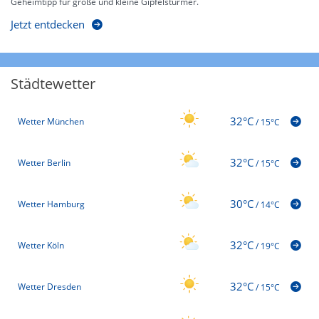
Geheimtipp für große und kleine Gipfelstürmer.
Jetzt entdecken
Städtewetter
32°C
Wetter München
/
15°C
32°C
Wetter Berlin
/
15°C
30°C
Wetter Hamburg
/
14°C
32°C
Wetter Köln
/
19°C
32°C
Wetter Dresden
/
15°C