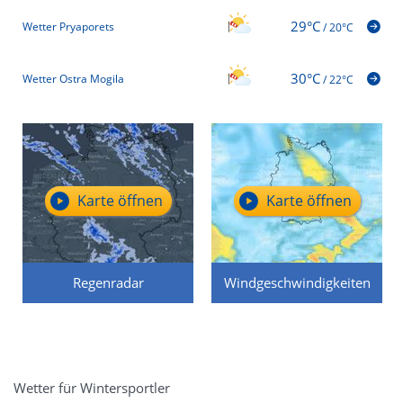
29°C
Wetter Pryaporets
/
20°C
30°C
Wetter Ostra Mogila
/
22°C
Karte öffnen
Karte öffnen
Regenradar
Windgeschwindigkeiten
Wetter für Wintersportler