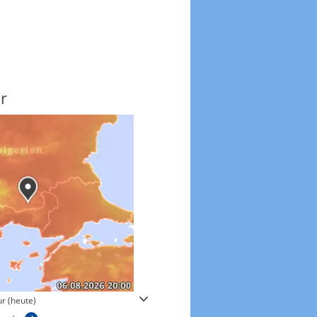
r
Windgeschwindigkeite
r (heute)
Windgeschwindigkeiten in 3h