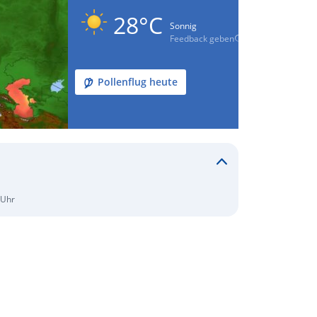
28°C
Sonnig
Feedback geben
Pollenflug heute
 Uhr