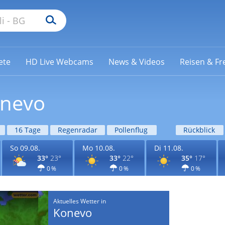
ete
HD Live Webcams
News & Videos
Reisen & Fre
onevo
16 Tage
Regenradar
Pollenflug
Rückblick
So 09.08.
Mo 10.08.
Di 11.08.
33°
23°
33°
22°
35°
17°
0 %
0 %
0 %
Aktuelles Wetter in
Konevo