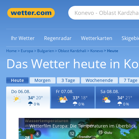
Ihr Wetter
Regenradar
Wetterkarten
Skigebi
Home
Europa
Bulgarien
Oblast Kardzhali
Konevo
Heute
Das Wetter heute in K
Heute
Morgen
3 Tage
Wochenende
7 Tage
Do 06.08.
Fr 07.08.
Sa 08.08.
34°
20°
33°
18°
34°
21°
0 %
0 %
0 %
Wetterfilm Europa: Die Temperaturen im Überblick