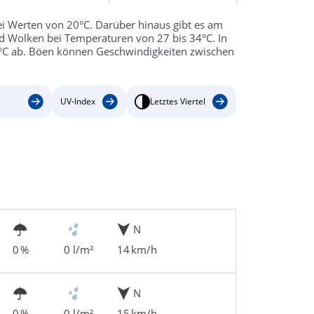
i Werten von 20°C. Darüber hinaus gibt es am
 Wolken bei Temperaturen von 27 bis 34°C. In
 18°C ab. Böen können Geschwindigkeiten zwischen
UV-Index
Letztes Viertel
N
0 %
0 l/m²
14 km/h
N
0 %
0 l/m²
15 km/h