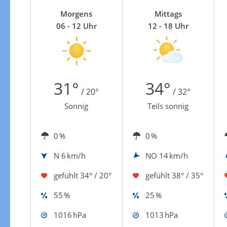
Zur Gewitterrisikokarte
Morgens
Mittags
06 - 12 Uhr
12 - 18 Uhr
31°
34°
/ 20°
/ 32°
Sonnig
Teils sonnig
0 %
0 %
N
6 km/h
NO
14 km/h
gefühlt
34° / 20°
gefühlt
38° / 35°
55 %
25 %
1016 hPa
1013 hPa