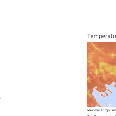
Regenradar
Temperatu
?
Maximal-Temperatu
Zum animierten Regenradar