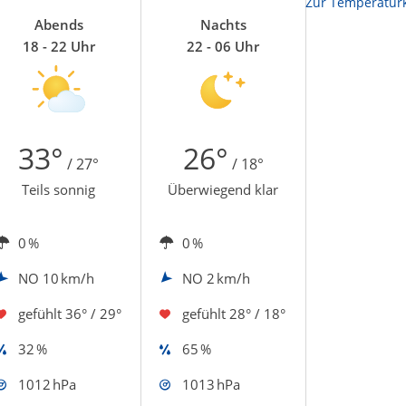
Zur Temperaturk
Abends
Nachts
18 - 22 Uhr
22 - 06 Uhr
33°
26°
/ 27°
/ 18°
Teils sonnig
Überwiegend klar
0 %
0 %
NO
10 km/h
NO
2 km/h
gefühlt
36° / 29°
gefühlt
28° / 18°
32 %
65 %
1012 hPa
1013 hPa