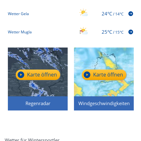
24°C
Wetter Gela
/
14°C
25°C
Wetter Mugla
/
15°C
Karte öffnen
Karte öffnen
Regenradar
Windgeschwindigkeiten
Wetter für Wintersportler