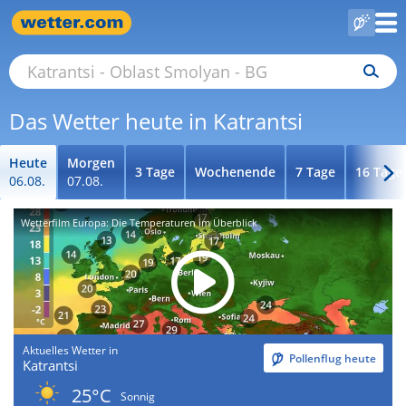
Das Wetter heute in Katrantsi
Heute
Morgen
3 Tage
Wochenende
7 Tage
16 Tage
06.08.
07.08.
Wetterfilm Europa: Die Temperaturen im Überblick
Aktuelles Wetter in
Pollenflug heute
Katrantsi
25°C
Sonnig