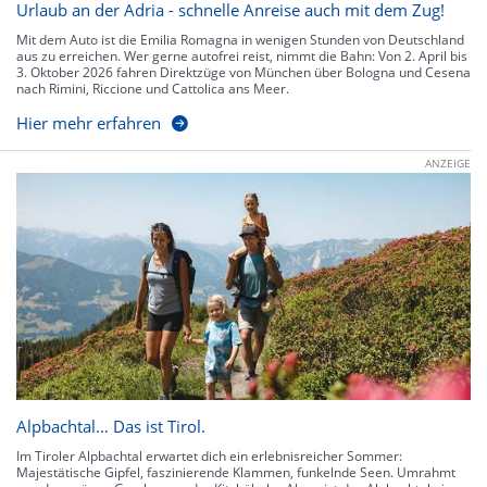
Urlaub an der Adria - schnelle Anreise auch mit dem Zug!
Mit dem Auto ist die Emilia Romagna in wenigen Stunden von Deutschland
aus zu erreichen. Wer gerne autofrei reist, nimmt die Bahn: Von 2. April bis
3. Oktober 2026 fahren Direktzüge von München über Bologna und Cesena
nach Rimini, Riccione und Cattolica ans Meer.
Hier mehr erfahren
ANZEIGE
Alpbachtal… Das ist Tirol.
Im Tiroler Alpbachtal erwartet dich ein erlebnisreicher Sommer:
Majestätische Gipfel, faszinierende Klammen, funkelnde Seen. Umrahmt