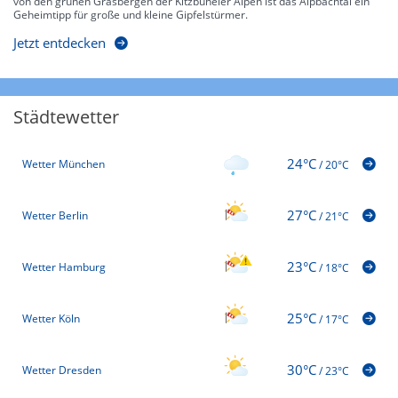
von den grünen Grasbergen der Kitzbüheler Alpen ist das Alpbachtal ein
Geheimtipp für große und kleine Gipfelstürmer.
Jetzt entdecken
Städtewetter
24°C
Wetter München
/
20°C
27°C
Wetter Berlin
/
21°C
23°C
Wetter Hamburg
/
18°C
25°C
Wetter Köln
/
17°C
30°C
Wetter Dresden
/
23°C