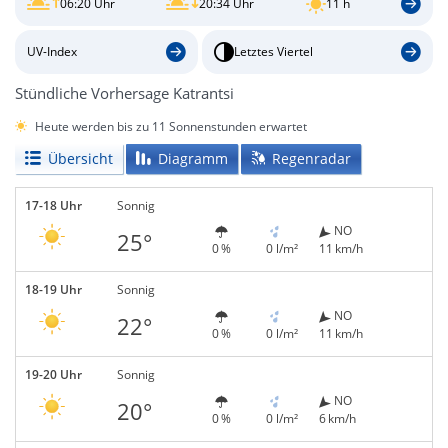
06:20 Uhr
20:34 Uhr
11 h
UV-Index
Letztes Viertel
Stündliche Vorhersage Katrantsi
Heute werden bis zu 11 Sonnenstunden erwartet
Übersicht
Diagramm
Regenradar
17-18 Uhr
Sonnig
NO
25°
0 %
0 l/m²
11 km/h
18-19 Uhr
Sonnig
NO
22°
0 %
0 l/m²
11 km/h
19-20 Uhr
Sonnig
NO
20°
0 %
0 l/m²
6 km/h