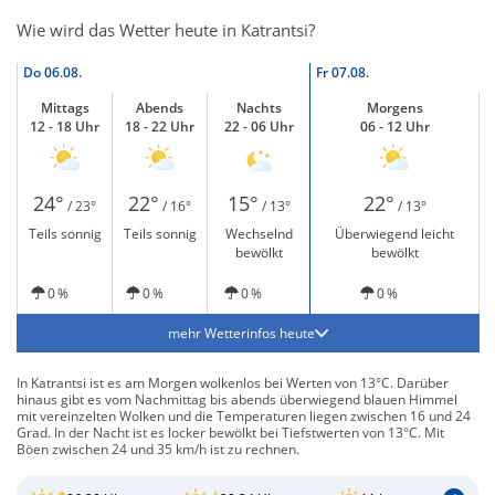
Wie wird das Wetter heute in Katrantsi?
Do
06.08.
Fr
07.08.
Mittags
Abends
Nachts
Morgens
12 - 18 Uhr
18 - 22 Uhr
22 - 06 Uhr
06 - 12 Uhr
24°
22°
15°
22°
/ 23°
/ 16°
/ 13°
/ 13°
Teils sonnig
Teils sonnig
Wechselnd
Überwiegend leicht
bewölkt
bewölkt
0 %
0 %
0 %
0 %
mehr Wetterinfos heute
In Katrantsi ist es am Morgen wolkenlos bei Werten von 13°C. Darüber
hinaus gibt es vom Nachmittag bis abends überwiegend blauen Himmel
mit vereinzelten Wolken und die Temperaturen liegen zwischen 16 und 24
Grad. In der Nacht ist es locker bewölkt bei Tiefstwerten von 13°C. Mit
Böen zwischen 24 und 35 km/h ist zu rechnen.