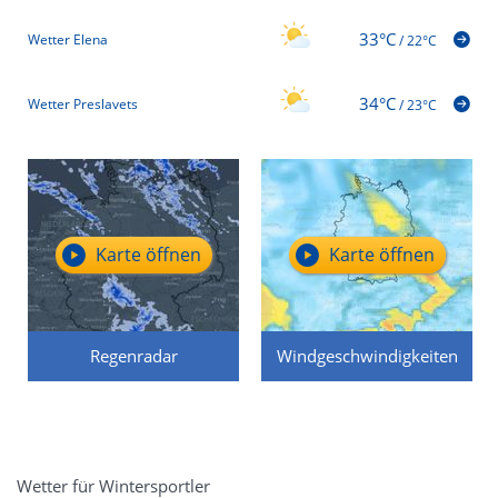
33°C
Wetter Elena
/
22°C
34°C
Wetter Preslavets
/
23°C
Karte öffnen
Karte öffnen
Regenradar
Windgeschwindigkeiten
Wetter für Wintersportler