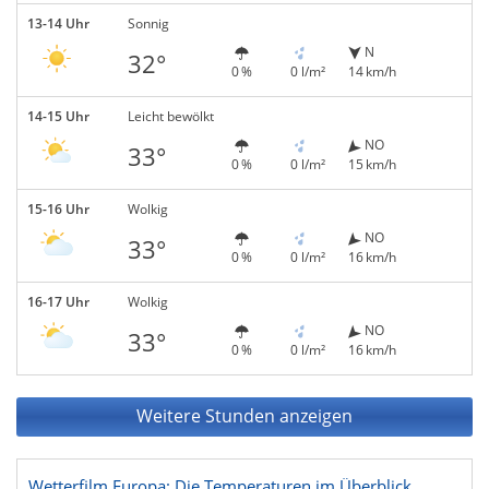
13-14 Uhr
Sonnig
N
32°
0 %
0 l/m²
14 km/h
14-15 Uhr
Leicht bewölkt
NO
33°
0 %
0 l/m²
15 km/h
15-16 Uhr
Wolkig
NO
33°
0 %
0 l/m²
16 km/h
16-17 Uhr
Wolkig
NO
33°
0 %
0 l/m²
16 km/h
Weitere Stunden anzeigen
Wetterfilm Europa: Die Temperaturen im Überblick