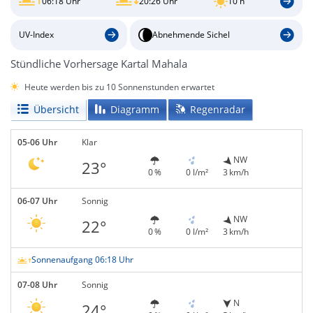
06:18 Uhr
20:26 Uhr
10 h
UV-Index
Abnehmende Sichel
Stündliche Vorhersage Kartal Mahala
Heute werden bis zu 10 Sonnenstunden erwartet
Übersicht
Diagramm
Regenradar
05-06 Uhr
Klar
NW
23°
0 %
0 l/m²
3 km/h
06-07 Uhr
Sonnig
NW
22°
0 %
0 l/m²
3 km/h
Sonnenaufgang 06:18 Uhr
07-08 Uhr
Sonnig
N
24°