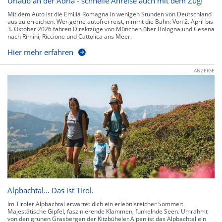
Urlaub an der Adria - schnelle Anreise auch mit dem Zug!
Mit dem Auto ist die Emilia Romagna in wenigen Stunden von Deutschland
aus zu erreichen. Wer gerne autofrei reist, nimmt die Bahn: Von 2. April bis
3. Oktober 2026 fahren Direktzüge von München über Bologna und Cesena
nach Rimini, Riccione und Cattolica ans Meer.
Hier mehr erfahren
ANZEIGE
Alpbachtal… Das ist Tirol.
Im Tiroler Alpbachtal erwartet dich ein erlebnisreicher Sommer:
Majestätische Gipfel, faszinierende Klammen, funkelnde Seen. Umrahmt
von den grünen Grasbergen der Kitzbüheler Alpen ist das Alpbachtal ein