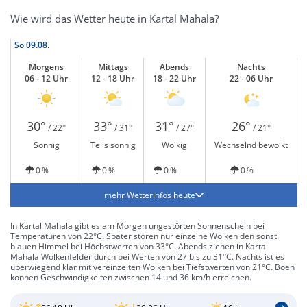
Wie wird das Wetter heute in Kartal Mahala?
So
09.08.
Morgens
Mittags
Abends
Nachts
06 - 12 Uhr
12 - 18 Uhr
18 - 22 Uhr
22 - 06 Uhr
30°
33°
31°
26°
/ 22°
/ 31°
/ 27°
/ 21°
Sonnig
Teils sonnig
Wolkig
Wechselnd bewölkt
0 %
0 %
0 %
0 %
mehr Wetterinfos heute
In Kartal Mahala gibt es am Morgen ungestörten Sonnenschein bei
Temperaturen von 22°C. Später stören nur einzelne Wolken den sonst
blauen Himmel bei Höchstwerten von 33°C. Abends ziehen in Kartal
Mahala Wolkenfelder durch bei Werten von 27 bis zu 31°C. Nachts ist es
überwiegend klar mit vereinzelten Wolken bei Tiefstwerten von 21°C. Böen
können Geschwindigkeiten zwischen 14 und 36 km/h erreichen.