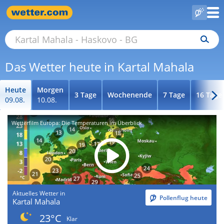
Das Wetter heute in Kartal Mahala
Heute
Morgen
3 Tage
Wochenende
7 Tage
16 Tage
09.08.
10.08.
Wetterfilm Europa: Die Temperaturen im Überblick
Aktuelles Wetter in
Pollenflug heute
Kartal Mahala
23°C
Klar