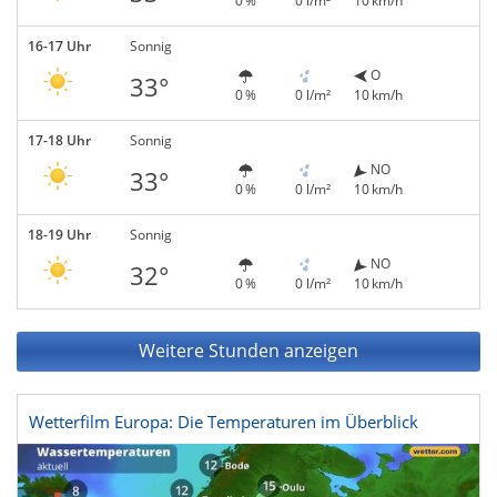
0 %
0 l/m²
10 km/h
16-17 Uhr
Sonnig
O
33°
0 %
0 l/m²
10 km/h
17-18 Uhr
Sonnig
NO
33°
0 %
0 l/m²
10 km/h
18-19 Uhr
Sonnig
NO
32°
0 %
0 l/m²
10 km/h
Weitere Stunden anzeigen
Wetterfilm Europa: Die Temperaturen im Überblick