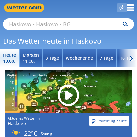
Das Wetter heute in Haskovo
Heute
Morgen
3 Tage
Wochenende
7 Tage
16 Tage
10.08.
11.08.
Wetterfilm Europa: Die Temperaturen im Überblick
Aktuelles Wetter in
Pollenflug heute
Haskovo
22°C
Sonnig