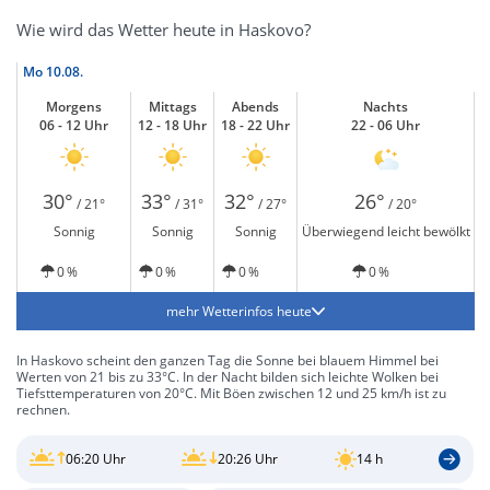
Wie wird das Wetter heute in Haskovo?
Mo
10.08.
Morgens
Mittags
Abends
Nachts
06 - 12 Uhr
12 - 18 Uhr
18 - 22 Uhr
22 - 06 Uhr
30°
33°
32°
26°
/ 21°
/ 31°
/ 27°
/ 20°
Sonnig
Sonnig
Sonnig
Überwiegend leicht bewölkt
0 %
0 %
0 %
0 %
mehr Wetterinfos heute
In Haskovo scheint den ganzen Tag die Sonne bei blauem Himmel bei
Werten von 21 bis zu 33°C. In der Nacht bilden sich leichte Wolken bei
Tiefsttemperaturen von 20°C. Mit Böen zwischen 12 und 25 km/h ist zu
rechnen.
06:20 Uhr
20:26 Uhr
14 h