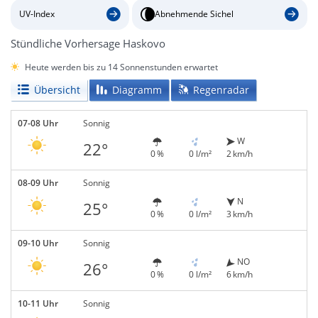
UV-Index
Abnehmende Sichel
Stündliche Vorhersage Haskovo
Heute werden bis zu 14 Sonnenstunden erwartet
Übersicht
Diagramm
Regenradar
07-08 Uhr
Sonnig
W
22°
0 %
0 l/m²
2 km/h
08-09 Uhr
Sonnig
N
25°
0 %
0 l/m²
3 km/h
09-10 Uhr
Sonnig
NO
26°
0 %
0 l/m²
6 km/h
10-11 Uhr
Sonnig