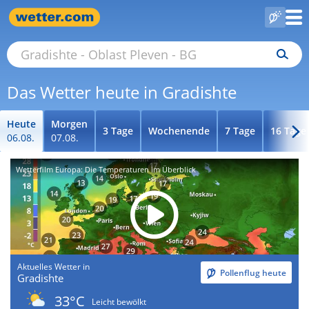
Das Wetter heute in Gradishte
Heute
Morgen
3 Tage
Wochenende
7 Tage
16 Tage
06.08.
07.08.
Wetterfilm Europa: Die Temperaturen im Überblick
Aktuelles Wetter in
Pollenflug heute
Gradishte
33°C
Leicht bewölkt