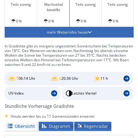
Teils sonnig
Wechselnd
Teils sonnig
Teils sonnig
bewölkt
0 %
0 %
0 %
0 %
mehr Wetterinfos heute
In Gradishte gibt es morgens ungestörten Sonnenschein bei Temperaturen
von 18°C. Des Weiteren verdecken vom Nachmittag bis abends einzelne
Wolken die Sonne bei Temperaturen von 27 bis 35°C. Nachts bedecken
einzelne Wolken den Himmel bei Tiefsttemperaturen von 17°C. Mit Böen
zwischen 9 und 22 km/h ist zu rechnen.
06:14 Uhr
20:36 Uhr
11 h
UV-Index
Letztes Viertel
Stündliche Vorhersage Gradishte
Heute werden bis zu 11 Sonnenstunden erwartet
Übersicht
Diagramm
Regenradar