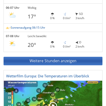
06-07 Uhr
Wolkig
SO
17°
0 %
0 l/m²
3 km/h
Sonnenaufgang 06:15 Uhr
07-08 Uhr
Leicht bewölkt
O
20°
0 %
0 l/m²
2 km/h
Weitere Stunden anzeigen
Wetterfilm Europa: Die Temperaturen im Überblick