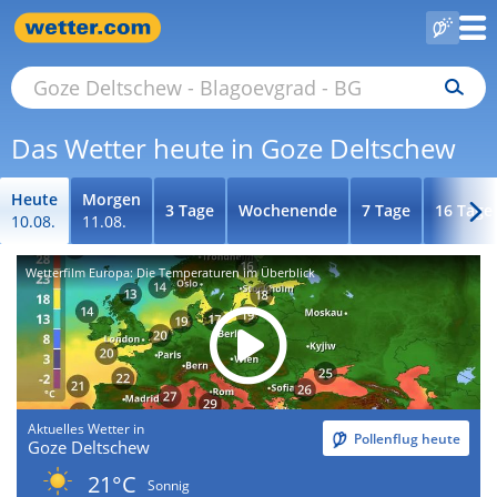
Das Wetter heute in Goze Deltschew
Heute
Morgen
3 Tage
Wochenende
7 Tage
16 Tage
10.08.
11.08.
Wetterfilm Europa: Die Temperaturen im Überblick
Aktuelles Wetter in
Pollenflug heute
Goze Deltschew
21°C
Sonnig