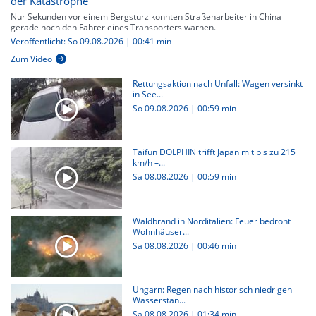
der Katastrophe
Nur Sekunden vor einem Bergsturz konnten Straßenarbeiter in China
gerade noch den Fahrer eines Transporters warnen.
Veröffentlicht: So 09.08.2026 | 00:41 min
Zum Video
Rettungsaktion nach Unfall: Wagen versinkt
in See...
So 09.08.2026
|
00:59 min
Taifun DOLPHIN trifft Japan mit bis zu 215
km/h –...
Sa 08.08.2026
|
00:59 min
Waldbrand in Norditalien: Feuer bedroht
Wohnhäuser...
Sa 08.08.2026
|
00:46 min
Ungarn: Regen nach historisch niedrigen
Wasserstän...
Sa 08.08.2026
|
01:34 min