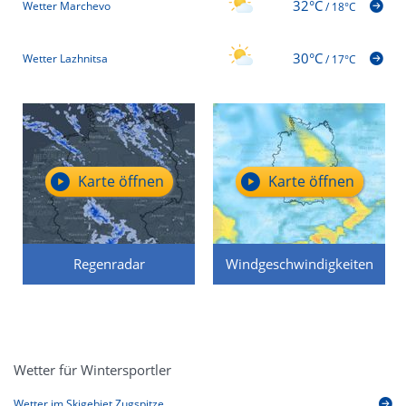
32°C
Wetter Marchevo
/
18°C
30°C
Wetter Lazhnitsa
/
17°C
Karte öffnen
Karte öffnen
Regenradar
Windgeschwindigkeiten
Wetter für Wintersportler
Wetter im Skigebiet Zugspitze