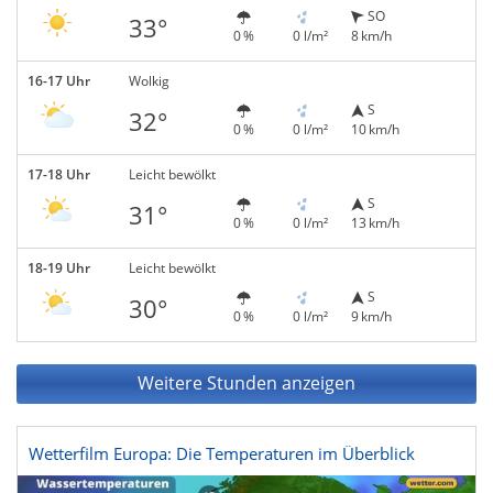
SO
33°
0 %
0 l/m²
8 km/h
16-17 Uhr
Wolkig
S
32°
0 %
0 l/m²
10 km/h
17-18 Uhr
Leicht bewölkt
S
31°
0 %
0 l/m²
13 km/h
18-19 Uhr
Leicht bewölkt
S
30°
0 %
0 l/m²
9 km/h
Weitere Stunden anzeigen
Wetterfilm Europa: Die Temperaturen im Überblick