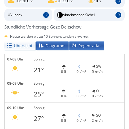
06:28 Uhr
20:32 Uhr
10 h
UV-Index
Abnehmende Sichel
Stündliche Vorhersage Goze Deltschew
Heute werden bis zu 10 Sonnenstunden erwartet
Übersicht
Diagramm
Regenradar
07-08 Uhr
Sonnig
SW
21°
0 %
0 l/m²
5 km/h
08-09 Uhr
Sonnig
O
25°
0 %
0 l/m²
0 km/h
09-10 Uhr
Sonnig
SO
27°
0 %
0 l/m²
2 km/h