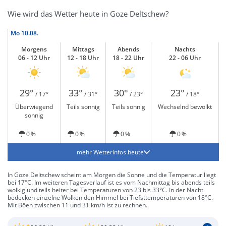
Wie wird das Wetter heute in Goze Deltschew?
Mo
10.08.
Morgens
Mittags
Abends
Nachts
06 - 12 Uhr
12 - 18 Uhr
18 - 22 Uhr
22 - 06 Uhr
29°
33°
30°
23°
/ 17°
/ 31°
/ 23°
/ 18°
Überwiegend
Teils sonnig
Teils sonnig
Wechselnd bewölkt
sonnig
0 %
0 %
0 %
0 %
mehr Wetterinfos heute
In Goze Deltschew scheint am Morgen die Sonne und die Temperatur liegt
bei 17°C. Im weiteren Tagesverlauf ist es vom Nachmittag bis abends teils
wolkig und teils heiter bei Temperaturen von 23 bis 33°C. In der Nacht
bedecken einzelne Wolken den Himmel bei Tiefsttemperaturen von 18°C.
Mit Böen zwischen 11 und 31 km/h ist zu rechnen.