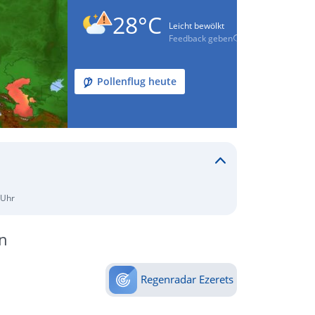
28°C
Leicht bewölkt
Feedback geben
Pollenflug heute
 Uhr
n
Regenradar Ezerets