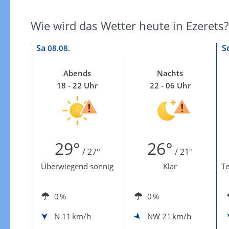
Zur Gewitterrisikokarte
Wie wird das Wetter heute in Ezerets?
Sa
S
08.08.
Abends
Nachts
18 - 22 Uhr
22 - 06 Uhr
29°
26°
/ 27°
/ 21°
Überwiegend sonnig
Klar
Te
0 %
0 %
N
11 km/h
NW
21 km/h