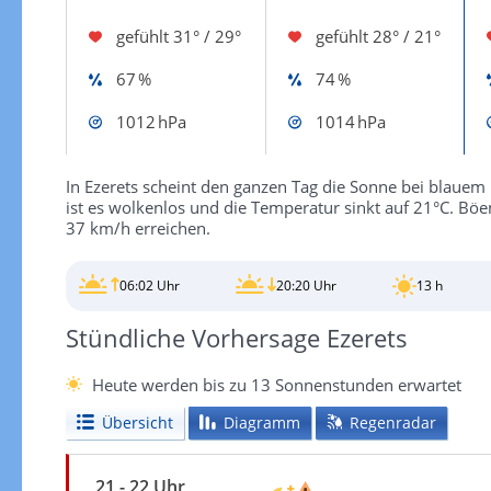
gefühlt
31° / 29°
gefühlt
28° / 21°
67 %
74 %
1012 hPa
1014 hPa
In Ezerets scheint den ganzen Tag die Sonne bei blauem
ist es wolkenlos und die Temperatur sinkt auf 21°C. B
37 km/h erreichen.
06:02 Uhr
20:20 Uhr
13 h
Stündliche Vorhersage Ezerets
Heute werden bis zu 13 Sonnenstunden erwartet
Übersicht
Diagramm
Regenradar
21 - 22 Uhr