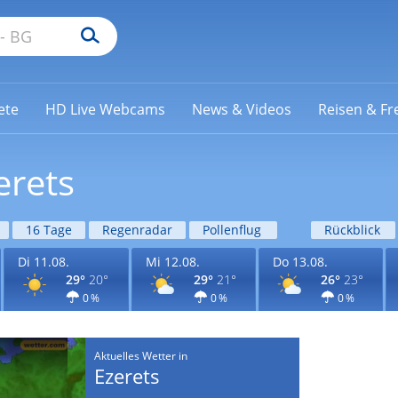
ete
HD Live Webcams
News & Videos
Reisen & Fre
erets
16 Tage
Regenradar
Pollenflug
Rückblick
Di 11.08.
Mi 12.08.
Do 13.08.
29°
20°
29°
21°
26°
23°
0 %
0 %
0 %
Aktuelles Wetter in
Ezerets