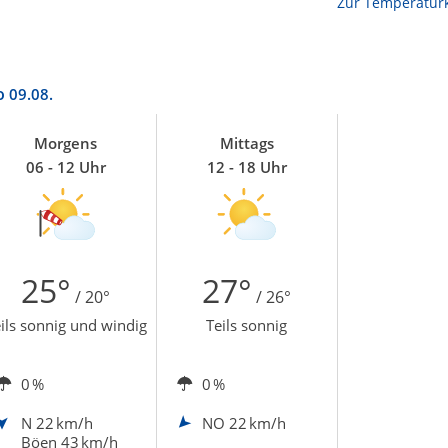
Zur Temperaturk
o
09.08.
Morgens
Mittags
06 - 12 Uhr
12 - 18 Uhr
25°
27°
/ 20°
/ 26°
ils sonnig und windig
Teils sonnig
0 %
0 %
N
22 km/h
NO
22 km/h
Böen 43 km/h