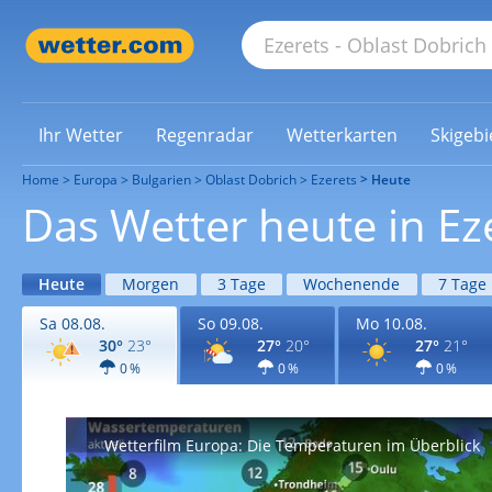
Ihr Wetter
Regenradar
Wetterkarten
Skigebi
Home
Europa
Bulgarien
Oblast Dobrich
Ezerets
Heute
Das Wetter heute in Ez
Heute
Morgen
3 Tage
Wochenende
7 Tage
Sa 08.08.
So 09.08.
Mo 10.08.
30°
23°
27°
20°
27°
21°
0 %
0 %
0 %
Wetterfilm Europa: Die Temperaturen im Überblick