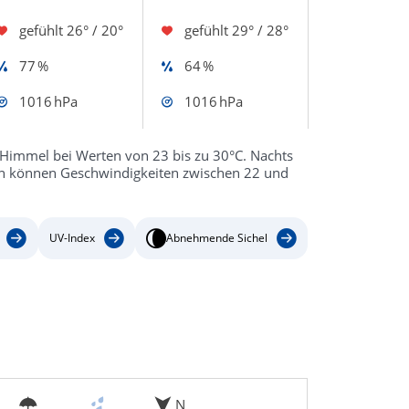
gefühlt
26° / 20°
gefühlt
29° / 28°
77 %
64 %
1016 hPa
1016 hPa
 Himmel bei Werten von 23 bis zu 30°C. Nachts
öen können Geschwindigkeiten zwischen 22 und
UV-Index
Abnehmende Sichel
N