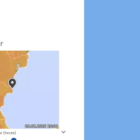
r
Windgeschwindigkeite
r (heute)
Windgeschwindigkeiten in 3h