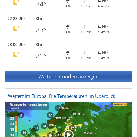
NO
24°
0 %
0 l/m²
4 km/h
22-23 Uhr
Klar
NO
23°
0 %
0 l/m²
5 km/h
23-00 Uhr
Klar
NO
21°
0 %
0 l/m²
3 km/h
Weitere Stunden anzeigen
Wetterfilm Europa: Die Temperaturen im Überblick