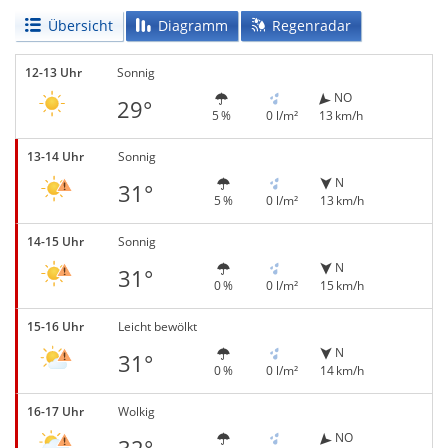
Übersicht
Diagramm
Regenradar
12-13 Uhr
Sonnig
NO
29°
5 %
0 l/m²
13 km/h
13-14 Uhr
Sonnig
N
31°
5 %
0 l/m²
13 km/h
14-15 Uhr
Sonnig
N
31°
0 %
0 l/m²
15 km/h
15-16 Uhr
Leicht bewölkt
N
31°
0 %
0 l/m²
14 km/h
16-17 Uhr
Wolkig
NO