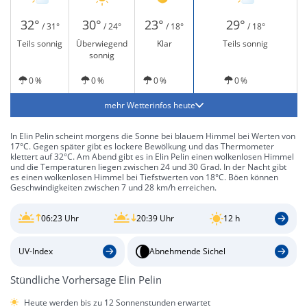
32°
30°
23°
29°
/ 31°
/ 24°
/ 18°
/ 18°
Teils sonnig
Überwiegend
Klar
Teils sonnig
sonnig
0 %
0 %
0 %
0 %
mehr Wetterinfos heute
In Elin Pelin scheint morgens die Sonne bei blauem Himmel bei Werten von
17°C. Gegen später gibt es lockere Bewölkung und das Thermometer
klettert auf 32°C. Am Abend gibt es in Elin Pelin einen wolkenlosen Himmel
und die Temperaturen liegen zwischen 24 und 30 Grad. In der Nacht gibt
es einen wolkenlosen Himmel bei Tiefstwerten von 18°C. Böen können
Geschwindigkeiten zwischen 7 und 28 km/h erreichen.
06:23 Uhr
20:39 Uhr
12 h
UV-Index
Abnehmende Sichel
Stündliche Vorhersage Elin Pelin
Heute werden bis zu 12 Sonnenstunden erwartet