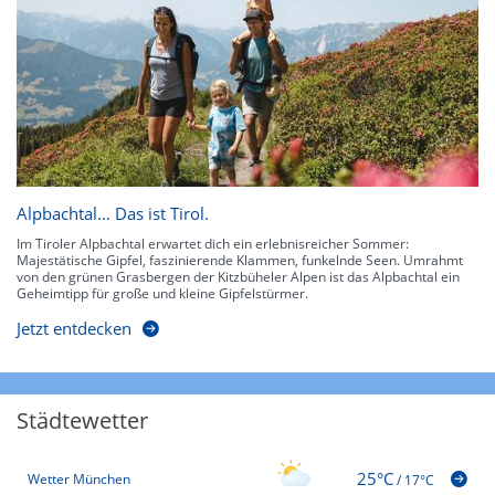
Alpbachtal… Das ist Tirol.
Im Tiroler Alpbachtal erwartet dich ein erlebnisreicher Sommer:
Majestätische Gipfel, faszinierende Klammen, funkelnde Seen. Umrahmt
von den grünen Grasbergen der Kitzbüheler Alpen ist das Alpbachtal ein
Geheimtipp für große und kleine Gipfelstürmer.
Jetzt entdecken
Städtewetter
25°C
Wetter München
/
17°C