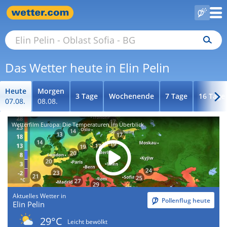
Das Wetter heute in Elin Pelin
Heute
Morgen
3 Tage
Wochenende
7 Tage
16 Tage
07.08.
08.08.
Wetterfilm Europa: Die Temperaturen im Überblick
Aktuelles Wetter in
Pollenflug heute
Elin Pelin
29°C
Leicht bewölkt