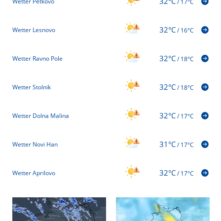
32°C
Wetter Petkovo
/
17°C
32°C
Wetter Lesnovo
/
16°C
32°C
Wetter Ravno Pole
/
18°C
32°C
Wetter Stolnik
/
18°C
32°C
Wetter Dolna Malina
/
17°C
31°C
Wetter Novi Han
/
17°C
32°C
Wetter Aprilovo
/
17°C