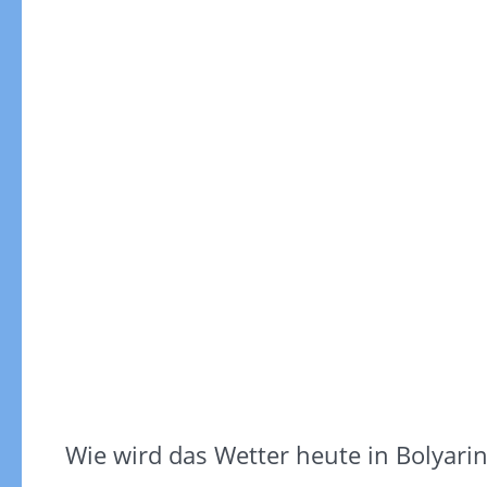
Gewitterrisiko
Wie wird das Wetter heute in Bolyari
Gewitterrisiko in 3h