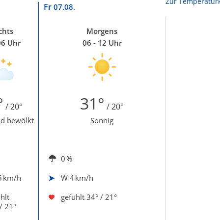
Zur Temperaturk
Fr
07.08.
chts
Morgens
06 Uhr
06 - 12 Uhr
°
31°
/ 20°
/ 20°
d bewölkt
Sonnig
0 %
5 km/h
W
4 km/h
hlt
gefühlt
34° / 21°
/ 21°