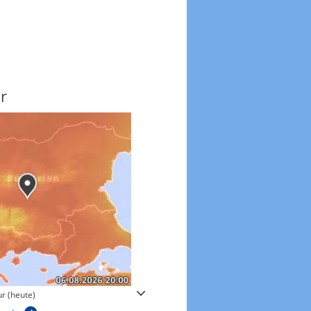
r
Windgeschwindigkeite
r (heute)
Windgeschwindigkeiten in 3h