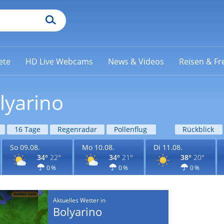
ete
HD Live Webcams
News & Videos
Reisen & Fre
lyarino
16 Tage
Regenradar
Pollenflug
Rückblick
So 09.08.
Mo 10.08.
Di 11.08.
34°
22°
34°
21°
38°
20°
0 %
0 %
0 %
Aktuelles Wetter in
Bolyarino