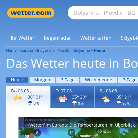
Ihr Wetter
Regenradar
Wetterkarten
Skigebi
Home
Europa
Bulgarien
Plovdiv
Bolyarino
Heute
Das Wetter heute in Bo
Heute
Morgen
3 Tage
Wochenende
7 Tage
Do 06.08.
Fr 07.08.
Sa 08.08.
36°
21°
35°
20°
35°
21°
0 %
0 %
80 %
Wetterfilm Europa: Die Temperaturen im Überblick