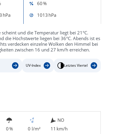
%
60 %
3 hPa
1013 hPa
scheint und die Temperatur liegt bei 21°C.
d die Höchstwerte liegen bei 36°C. Abends ist es
achts verdecken einzelne Wolken den Himmel bei
keiten zwischen 16 und 27 km/h erreichen.
UV-Index
Letztes Viertel
NO
0 %
0 l/m²
11 km/h