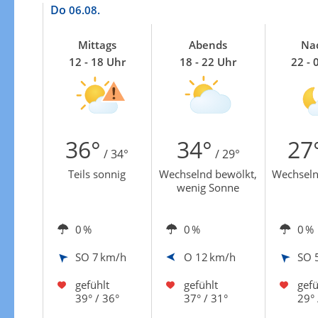
Zur Gewitterrisikokarte
Do
06.08.
Mittags
Abends
Na
12 - 18 Uhr
18 - 22 Uhr
22 - 
36°
34°
27
/ 34°
/ 29°
Teils sonnig
Wechselnd bewölkt,
Wechseln
wenig Sonne
0 %
0 %
0 %
SO
7 km/h
O
12 km/h
SO
gefühlt
gefühlt
gefü
39° / 36°
37° / 31°
29° 