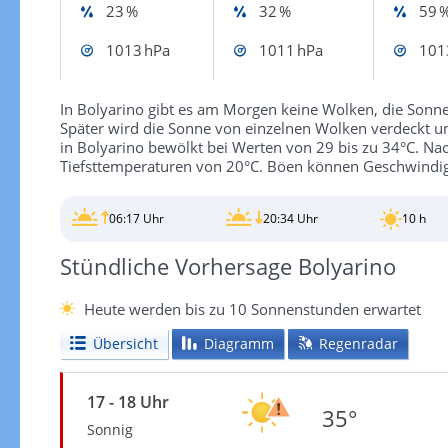
23 %
32 %
59 
1013 hPa
1011 hPa
101
In Bolyarino gibt es am Morgen keine Wolken, die Sonne 
Später wird die Sonne von einzelnen Wolken verdeckt un
in Bolyarino bewölkt bei Werten von 29 bis zu 34°C. N
Tiefsttemperaturen von 20°C. Böen können Geschwindig
06:17 Uhr
20:34 Uhr
10 h
Stündliche Vorhersage Bolyarino
Heute werden bis zu 10 Sonnenstunden erwartet
Übersicht
Diagramm
Regenradar
17 - 18 Uhr
35°
Sonnig