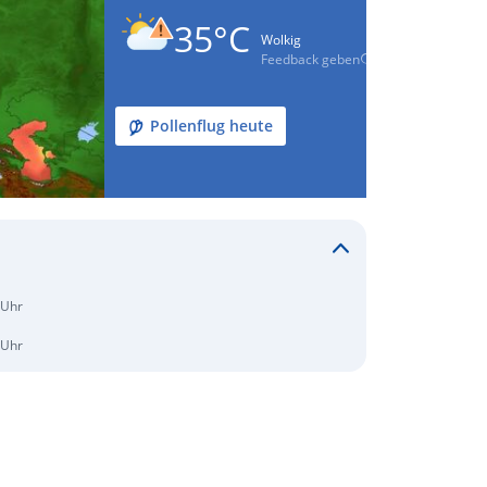
35°C
Wolkig
Feedback geben
Pollenflug heute
 Uhr
 Uhr