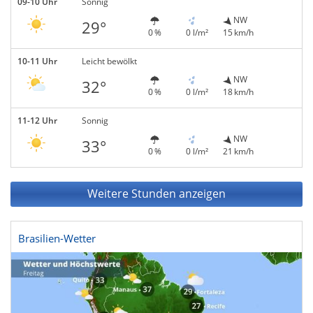
09-10 Uhr
Sonnig
NW
29°
0 %
0 l/m²
15 km/h
10-11 Uhr
Leicht bewölkt
NW
32°
0 %
0 l/m²
18 km/h
11-12 Uhr
Sonnig
NW
33°
0 %
0 l/m²
21 km/h
Weitere Stunden anzeigen
Brasilien-Wetter