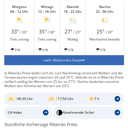
Morgens
Mittags
Abends
Nachts
06 - 12 Uhr
12 - 18 Uhr
18 - 22 Uhr
22 - 06 Uhr
33°
35°
27°
25°
/ 20°
/ 30°
/ 25°
/ 20°
Teils sonnig
Teils sonnig
Wolkig
Wechselnd bewölkt
0 %
0 %
0 %
0 %
mehr Wetterinfos heute
In Ribeirão Preto bilden sich bis zum Nachmittag vereinzelt Wolken und die
Temperaturen liegen zwischen 20 und 35°C. Abends ist es in Ribeirão Preto
vielfach wolkig bei Werten von 25 bis zu 27°C. Nachts bedecken einzelne
Wolken den Himmel bei Werten von 20°C.
06:39 Uhr
17:54 Uhr
7 h
UV-Index
Abnehmende Sichel
Stündliche Vorhersage Ribeirão Preto