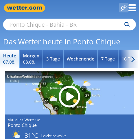
Das Wetter heute in Ponto Chique
Heute
Morgen
3 Tage
Wochenende
7 Tage
16 Tage
07.08.
08.08.
Brasilien-Wetter
Aktuelles Wetter in
Ponto Chique
31°C
Leicht bewölkt