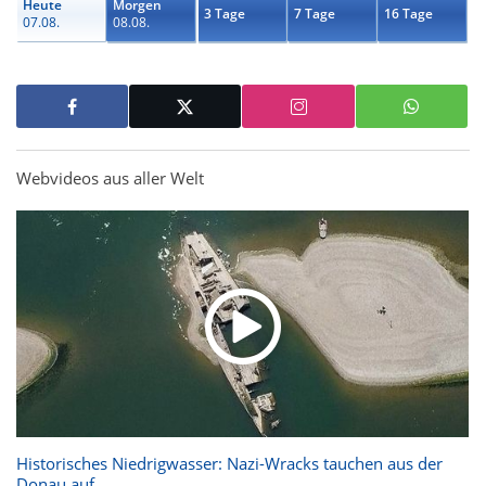
Heute
Morgen
3 Tage
7 Tage
16 Tage
07.08.
08.08.
Webvideos aus aller Welt
Historisches Niedrigwasser: Nazi-Wracks tauchen aus der
Donau auf