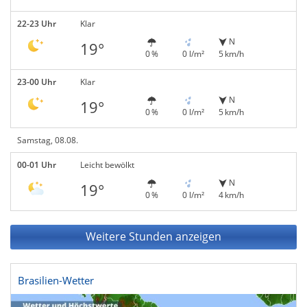
22-23 Uhr
Klar
N
19°
0 %
0 l/m²
5 km/h
23-00 Uhr
Klar
N
19°
0 %
0 l/m²
5 km/h
Samstag, 08.08.
00-01 Uhr
Leicht bewölkt
N
19°
0 %
0 l/m²
4 km/h
Weitere Stunden anzeigen
Brasilien-Wetter