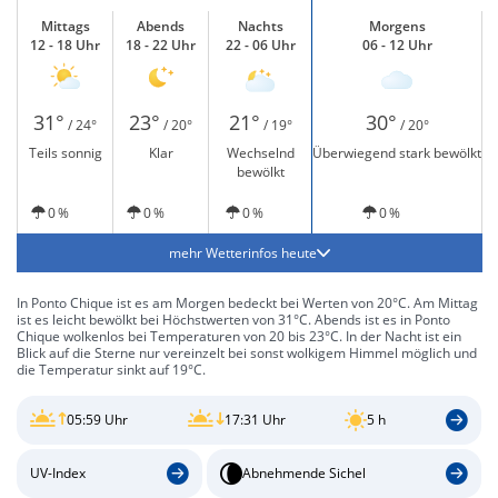
Mittags
Abends
Nachts
Morgens
12 - 18 Uhr
18 - 22 Uhr
22 - 06 Uhr
06 - 12 Uhr
31°
23°
21°
30°
/ 24°
/ 20°
/ 19°
/ 20°
Teils sonnig
Klar
Wechselnd
Überwiegend stark bewölkt
bewölkt
0 %
0 %
0 %
0 %
mehr Wetterinfos heute
In Ponto Chique ist es am Morgen bedeckt bei Werten von 20°C. Am Mittag
ist es leicht bewölkt bei Höchstwerten von 31°C. Abends ist es in Ponto
Chique wolkenlos bei Temperaturen von 20 bis 23°C. In der Nacht ist ein
Blick auf die Sterne nur vereinzelt bei sonst wolkigem Himmel möglich und
die Temperatur sinkt auf 19°C.
05:59 Uhr
17:31 Uhr
5 h
UV-Index
Abnehmende Sichel