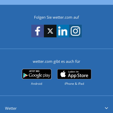
Folgen Sie wetter.com auf
wetter.com gibt es auch für
Android
iPhone & iPad
Wetter
Videovorhersagen
Kolumnen
Unwetterwarnungen
wetter.com Deutschland
wetter.com Schweiz
wetter.com Österreich
Werben
Homepage Widget
Wetter API
Wetter- und Geodaten - meteonomiqs.com
tiempo.es
meteos24.fr
ilmeteo24.it
pogoda24.pl
weather24.co.uk