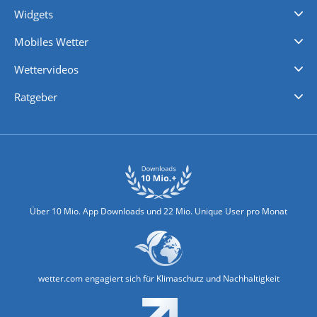
Widgets
Regenradar
Windgeschwindigkeiten
Temperatur
Sonnenschein
Wassertemperatur
Mobiles Wetter
iPhone Wetter
iPad Wetter
Android Wetter
Wettervideos
Nachrichten
Deutschlandwetter
Schweizwetter
Österreichwetter
Regionalwetter
Wetter in Europa
Wetter Weltweit
Wetterlexikon
Promi-News
Ratgeber
Biowetter
Glätteindex
Reiseziel Finder
Erkältungswetter
Klima & Umwelt
Über 10 Mio. App Downloads und 22 Mio. Unique User pro Monat
wetter.com engagiert sich für Klimaschutz und Nachhaltigkeit