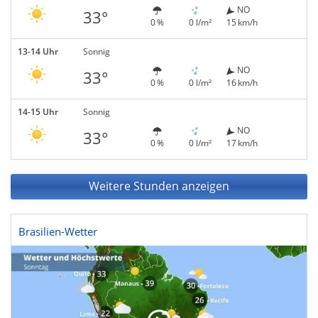
NO
33°
0 %
0 l/m²
15 km/h
13-14 Uhr
Sonnig
NO
33°
0 %
0 l/m²
16 km/h
14-15 Uhr
Sonnig
NO
33°
0 %
0 l/m²
17 km/h
Weitere Stunden anzeigen
Brasilien-Wetter