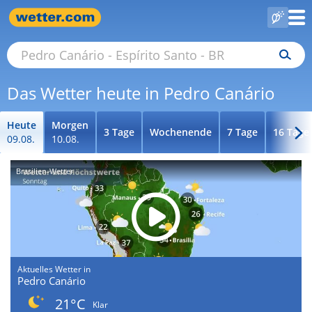
Das Wetter heute in Pedro Canário
Heute
Morgen
3 Tage
Wochenende
7 Tage
16 Tage
09.08.
10.08.
Brasilien-Wetter
Aktuelles Wetter in
Pedro Canário
21°C
Klar