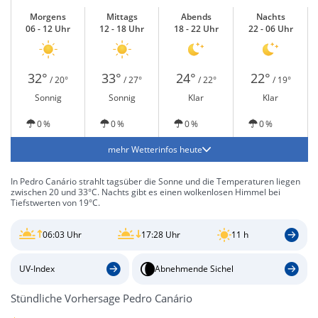
Morgens
Mittags
Abends
Nachts
06 - 12 Uhr
12 - 18 Uhr
18 - 22 Uhr
22 - 06 Uhr
32°
33°
24°
22°
/ 20°
/ 27°
/ 22°
/ 19°
Sonnig
Sonnig
Klar
Klar
0 %
0 %
0 %
0 %
mehr Wetterinfos heute
In Pedro Canário strahlt tagsüber die Sonne und die Temperaturen liegen
zwischen 20 und 33°C. Nachts gibt es einen wolkenlosen Himmel bei
Tiefstwerten von 19°C.
06:03 Uhr
17:28 Uhr
11 h
UV-Index
Abnehmende Sichel
Stündliche Vorhersage Pedro Canário