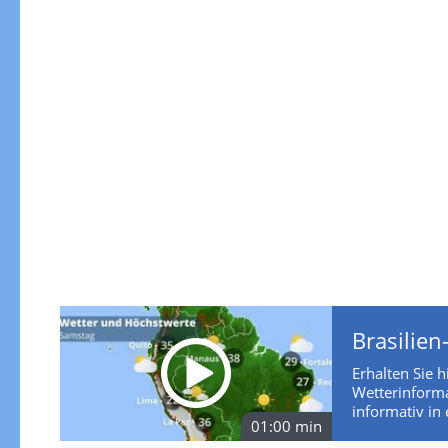
Brasilien
Erhalten Sie h
Wetterinforma
informativ in e
01:00 min