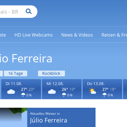
ete
HD Live Webcams
News & Videos
Reisen & Fre
io Ferreira
16 Tage
Rückblick
Di 11.08.
Mi 12.08.
Do 13.08.
27°
20°
26°
19°
27°
18°
0 %
0 %
0 %
Aktuelles Wetter in
Júlio Ferreira