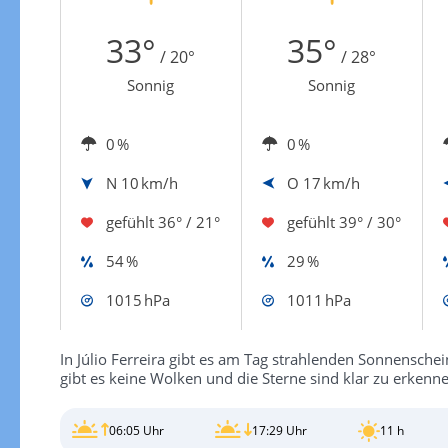
Zur Windgeschwindigkeitenkarte
33°
35°
/ 20°
/ 28°
Sonnig
Sonnig
0 %
0 %
N
10 km/h
O
17 km/h
gefühlt
36° / 21°
gefühlt
39° / 30°
54 %
29 %
1015 hPa
1011 hPa
In Júlio Ferreira gibt es am Tag strahlenden Sonnenschei
gibt es keine Wolken und die Sterne sind klar zu erkenn
06:05 Uhr
17:29 Uhr
11 h