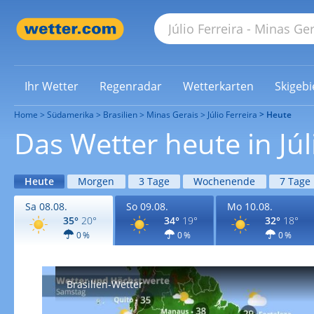
Ihr Wetter
Regenradar
Wetterkarten
Skigebi
Home
Südamerika
Brasilien
Minas Gerais
Júlio Ferreira
Heute
Das Wetter heute in Júl
Heute
Morgen
3 Tage
Wochenende
7 Tage
Sa 08.08.
So 09.08.
Mo 10.08.
35°
20°
34°
19°
32°
18°
0 %
0 %
0 %
Brasilien-Wetter