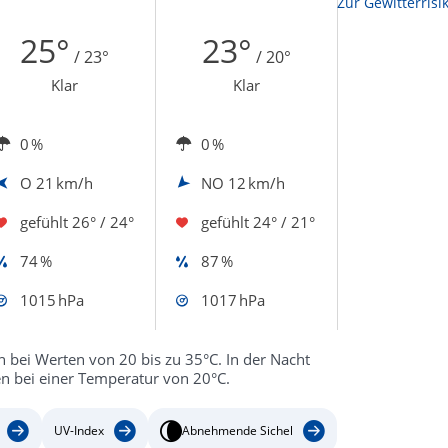
Zur Sonnenscheindauerkarte
Zur Gewitterrisi
25°
23°
/ 23°
/ 20°
Klar
Klar
0 %
0 %
O
21 km/h
NO
12 km/h
gefühlt
26° / 24°
gefühlt
24° / 21°
74 %
87 %
1015 hPa
1017 hPa
n bei Werten von 20 bis zu 35°C. In der Nacht
en bei einer Temperatur von 20°C.
UV-Index
Abnehmende Sichel