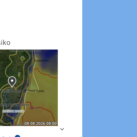
siko
Windböen
Windböen heute