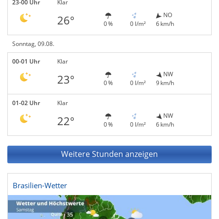
23-00 Uhr
Klar
NO
26°
0 %
0 l/m²
6 km/h
Sonntag, 09.08.
00-01 Uhr
Klar
NW
23°
0 %
0 l/m²
9 km/h
01-02 Uhr
Klar
NW
22°
0 %
0 l/m²
6 km/h
Weitere Stunden anzeigen
Brasilien-Wetter