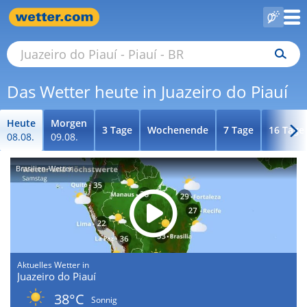
Das Wetter heute in Juazeiro do Piauí
Heute
Morgen
3 Tage
Wochenende
7 Tage
16 Tage
08.08.
09.08.
Brasilien-Wetter
Aktuelles Wetter in
Juazeiro do Piauí
38°C
Sonnig