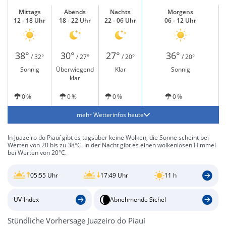
Mittags
Abends
Nachts
Morgens
12 - 18 Uhr
18 - 22 Uhr
22 - 06 Uhr
06 - 12 Uhr
38°
30°
27°
36°
/ 32°
/ 27°
/ 20°
/ 20°
Sonnig
Überwiegend
Klar
Sonnig
klar
0 %
0 %
0 %
0 %
mehr Wetterinfos heute
In Juazeiro do Piauí gibt es tagsüber keine Wolken, die Sonne scheint bei
Werten von 20 bis zu 38°C. In der Nacht gibt es einen wolkenlosen Himmel
bei Werten von 20°C.
05:55 Uhr
17:49 Uhr
11 h
UV-Index
Abnehmende Sichel
Stündliche Vorhersage Juazeiro do Piauí