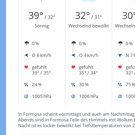
Zur Windgeschwindigkeitenkarte
39°
32°
30
/ 32°
/ 31°
Sonnig
Wechselnd bewölkt
Wechseln
0 %
0 %
0 %
O
8 km/h
O
4 km/h
N
7 
gefühlt
gefühlt
gefü
39° / 35°
35° / 34°
32° 
24 %
30 %
75 
1005 hPa
1006 hPa
100
In Formosa scheint vormittags und auch am Nachmittag 
Abends sind in Formosa Teile des Himmels mit Wolken b
Nacht ist es locker bewölkt bei Tiefsttemperaturen von 2