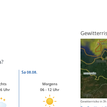
Sonnenscheindauer
Gewitterri
a?
Sa
08.08.
chts
Morgens
06 Uhr
06 - 12 Uhr
Sonnenschein heute
Gewitterrisiko in 3h