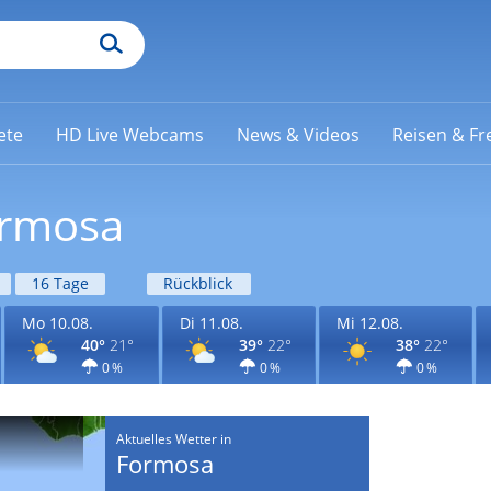
ete
HD Live Webcams
News & Videos
Reisen & Fre
ormosa
16 Tage
Rückblick
Mo 10.08.
Di 11.08.
Mi 12.08.
40°
21°
39°
22°
38°
22°
0 %
0 %
0 %
Aktuelles Wetter in
Formosa