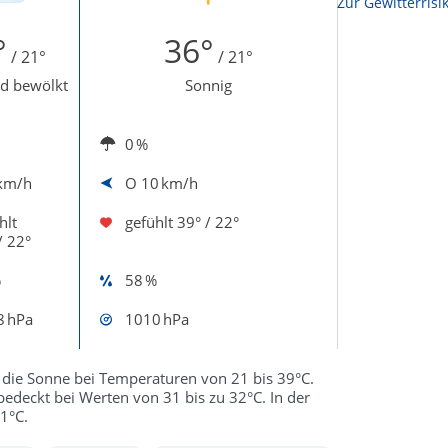
Zur Sonnenscheindauerkarte
Zur Gewitterrisi
°
36°
/ 21°
/ 21°
d bewölkt
Sonnig
0 %
km/h
O
10 km/h
hlt
gefühlt
39° / 22°
/ 22°
%
58 %
8 hPa
1010 hPa
die Sonne bei Temperaturen von 21 bis 39°C.
edeckt bei Werten von 31 bis zu 32°C. In der
1°C.