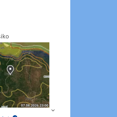
siko
Windböen
Windböen heute