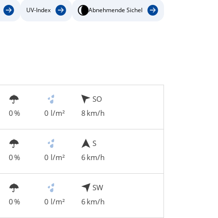
UV-Index
Abnehmende Sichel
SO
0 %
0 l/m²
8 km/h
S
0 %
0 l/m²
6 km/h
SW
0 %
0 l/m²
6 km/h