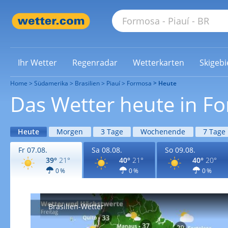
Ihr Wetter
Regenradar
Wetterkarten
Skigebi
Home
Südamerika
Brasilien
Piauí
Formosa
Heute
Das Wetter heute in F
Heute
Morgen
3 Tage
Wochenende
7 Tage
Fr 07.08.
Sa 08.08.
So 09.08.
39°
21°
40°
21°
40°
20°
0 %
0 %
0 %
Brasilien-Wetter